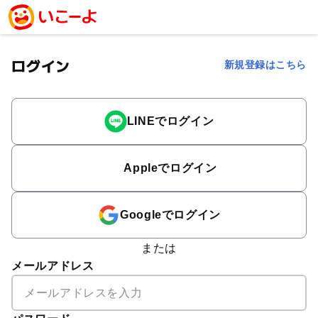
ログイン
新規登録はこちら
LINEでログイン
Appleでログイン
Googleでログイン
または
メールアドレス