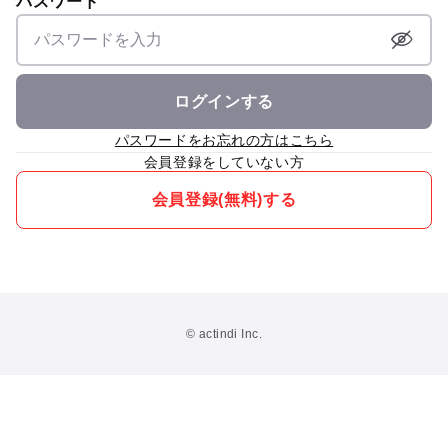
パスワード
ログインする
パスワードをお忘れの方はこちら
会員登録をしていない方
会員登録(無料)する
© actindi Inc.