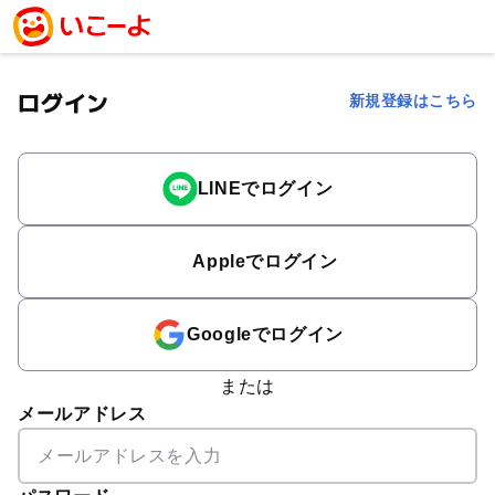
ログイン
新規登録はこちら
LINEでログイン
Appleでログイン
Googleでログイン
または
メールアドレス