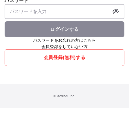
パスワード
ログインする
パスワードをお忘れの方はこちら
会員登録をしていない方
会員登録(無料)する
© actindi Inc.