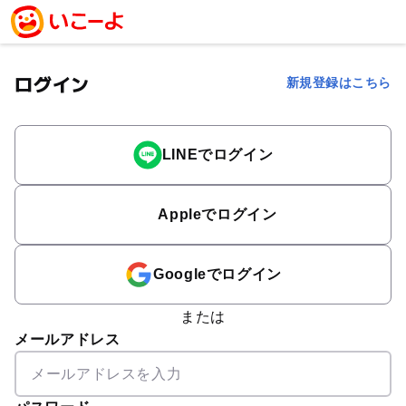
ログイン
新規登録はこちら
LINEでログイン
Appleでログイン
Googleでログイン
または
メールアドレス