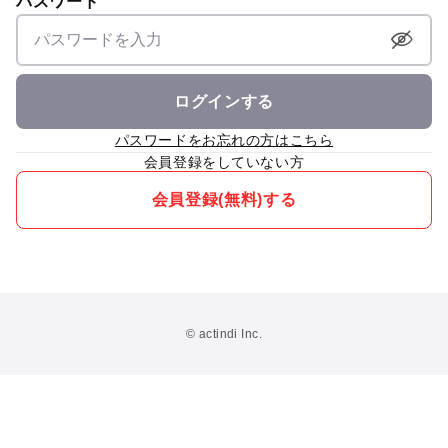
パスワード
ログインする
パスワードをお忘れの方はこちら
会員登録をしていない方
会員登録(無料)する
© actindi Inc.