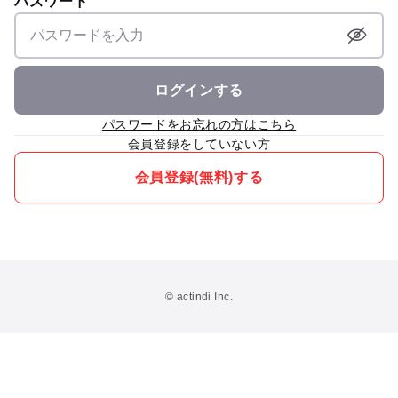
パスワード
ログインする
パスワードをお忘れの方はこちら
会員登録をしていない方
会員登録(無料)する
© actindi Inc.