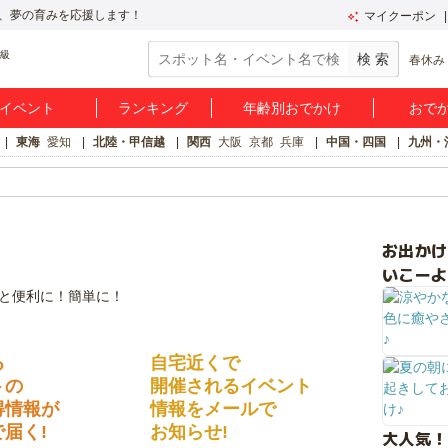
、夢の育みを応援します！
マイクーポン
春休み
イベント
ランキング
年齢別おでかけ
おで
東海
愛知
北陸・甲信越
関西
大阪
京都
兵庫
中国・四国
九州・
お出か
いこーよ
る
自宅近くで
トの
開催されるイベント
得情報が
情報をメールで
届く!
お知らせ!
大人気！