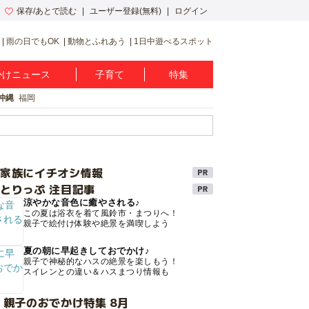
保存/あとで読む
ユーザー登録(無料)
ログイン
雨の日でもOK
動物とふれあう
1日中遊べるスポット
かけニュース
子育て
特集
沖縄
福岡
け家族にイチオシ情報
とりっぷ 注目記事
涼やかな音色に癒やされる♪
この夏は浴衣を着て風鈴市・まつりへ！
親子で絵付け体験や絶景を満喫しよう
夏の朝に早起きしておでかけ♪
親子で神秘的なハスの絶景を楽しもう！
スイレンとの違い＆ハスまつり情報も
 親子のおでかけ特集 8月