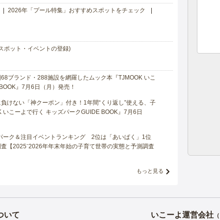
2026年「プール特集」おすすめスポットをチェック
スポット・イベントの登録)
8ブランド・288施設を網羅したムック本『TJMOOK いこ
 BOOK』7月6日（月）発売！
負けない「神クーポン」付き！1年間“くり返し”使える、子
 いこーよで行く キッズパークGUIDE BOOK』7月6日
マパーク＆注目イベントランキング 2位は「あいぱく」1位
【2025⁻2026年年末年始の子育て世帯の実態と予測調査
もっと見る
ついて
いこーよ運営会社
（