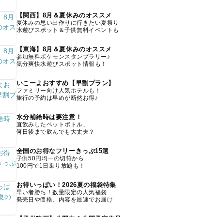
【関西】8月＆夏休みのオススメ
夏休みの思い出作りに行きたい夏祭り
水遊びスポット＆子供無料イベントも
【東海】8月＆夏休みのオススメ
参加無料ポケモンスタンプラリー♪
気分爽快水遊びスポット情報も！
いこーよおすすめ【早割プラン】
ファミリー向け人気ホテルも！
旅行の予約は早めが断然お得♪
水分補給時は要注意！
直飲みしたペットボトル、
何日後まで飲んでも大丈夫？
全国のお得なフリーきっぷ15選
子供50円均一の切符から
100円で1日乗り放題も！
お得いっぱい！2026夏の福袋特集
早い者勝ち！数量限定の人気福袋
発売日や価格、内容を最速でお届け