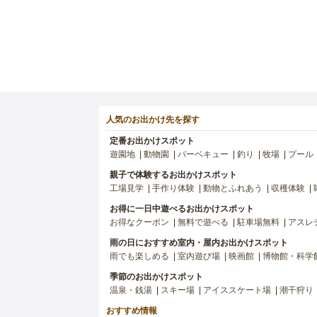
人気のお出かけ先を探す
定番お出かけスポット
遊園地
動物園
バーベキュー
釣り
牧場
プール
親子で体験するお出かけスポット
工場見学
手作り体験
動物とふれあう
収穫体験
お得に一日中遊べるお出かけスポット
お得なクーポン
無料で遊べる
駐車場無料
アスレ
雨の日におすすめ室内・屋内お出かけスポット
雨でも楽しめる
室内遊び場
映画館
博物館・科学
季節のお出かけスポット
温泉・銭湯
スキー場
アイススケート場
潮干狩り
おすすめ情報