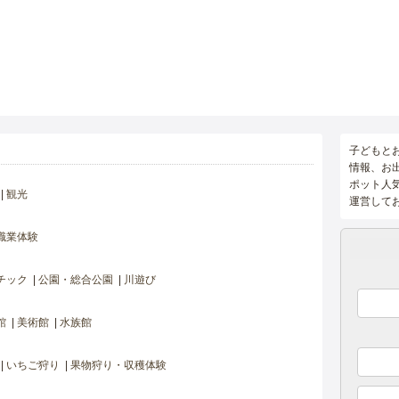
子どもと
情報、お
ポット人
観光
運営して
職業体験
チック
公園・総合公園
川遊び
館
美術館
水族館
いちご狩り
果物狩り・収穫体験