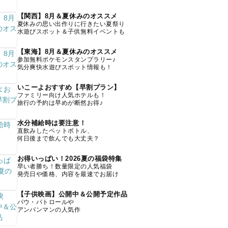
【関西】8月＆夏休みのオススメ
夏休みの思い出作りに行きたい夏祭り
水遊びスポット＆子供無料イベントも
【東海】8月＆夏休みのオススメ
参加無料ポケモンスタンプラリー♪
気分爽快水遊びスポット情報も！
いこーよおすすめ【早割プラン】
ファミリー向け人気ホテルも！
旅行の予約は早めが断然お得♪
水分補給時は要注意！
直飲みしたペットボトル、
何日後まで飲んでも大丈夫？
お得いっぱい！2026夏の福袋特集
早い者勝ち！数量限定の人気福袋
発売日や価格、内容を最速でお届け
【子供映画】公開中＆公開予定作品
パウ・パトロールや
アンパンマンの人気作