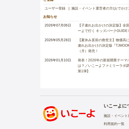
ユーザー登録
施設・イベント運営者の方(おでかけ
お知らせ
2026年07月06日
【子連れお出かけの決定版】全国6
ーよで行く キッズパークGUIDE
2026年05月28日
【夏休み直前の救世主】物価高に
連れお出かけの決定版『TJMOOK
（月）発売！
2026年01月10日
発表！2026年の新規開業テー
は？／いこーよファミリーラボ調査
第1弾】
いこーよに
施設・イベント
利用規約一覧