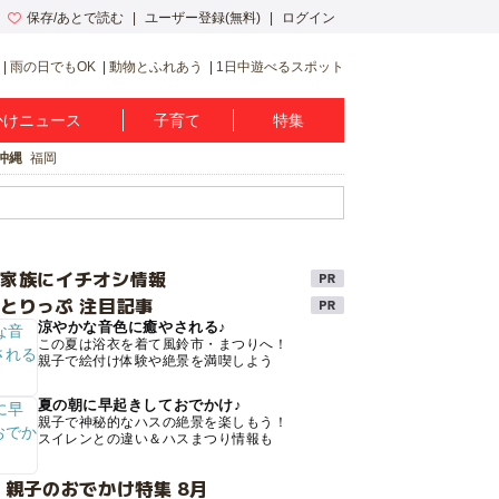
保存/あとで読む
ユーザー登録(無料)
ログイン
雨の日でもOK
動物とふれあう
1日中遊べるスポット
かけニュース
子育て
特集
沖縄
福岡
け家族にイチオシ情報
とりっぷ 注目記事
涼やかな音色に癒やされる♪
この夏は浴衣を着て風鈴市・まつりへ！
親子で絵付け体験や絶景を満喫しよう
夏の朝に早起きしておでかけ♪
親子で神秘的なハスの絶景を楽しもう！
スイレンとの違い＆ハスまつり情報も
 親子のおでかけ特集 8月