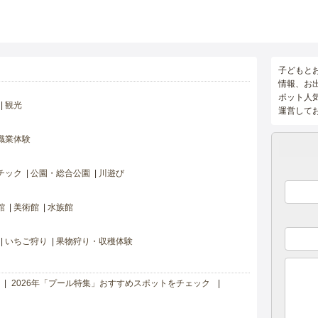
子どもと
情報、お
ポット人
観光
運営して
職業体験
チック
公園・総合公園
川遊び
館
美術館
水族館
いちご狩り
果物狩り・収穫体験
2026年「プール特集」おすすめスポットをチェック