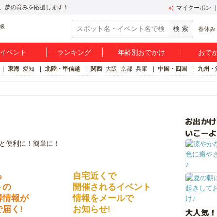
、夢の育みを応援します！
マイクーポン
春休み
イベント
ランキング
年齢別おでかけ
おで
東海
愛知
北陸・甲信越
関西
大阪
京都
兵庫
中国・四国
九州・
お出か
いこーよ
る
自宅近くで
トの
開催されるイベント
得情報が
情報をメールで
届く!
お知らせ!
大人気！