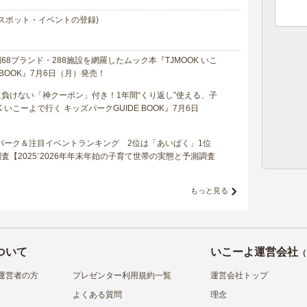
スポット・イベントの登録)
8ブランド・288施設を網羅したムック本『TJMOOK いこ
 BOOK』7月6日（月）発売！
負けない「神クーポン」付き！1年間“くり返し”使える、子
 いこーよで行く キッズパークGUIDE BOOK』7月6日
マパーク＆注目イベントランキング 2位は「あいぱく」1位
【2025⁻2026年年末年始の子育て世帯の実態と予測調査
もっと見る
ついて
いこーよ運営会社
（
運営者の方
プレゼンター利用規約一覧
運営会社トップ
よくある質問
理念