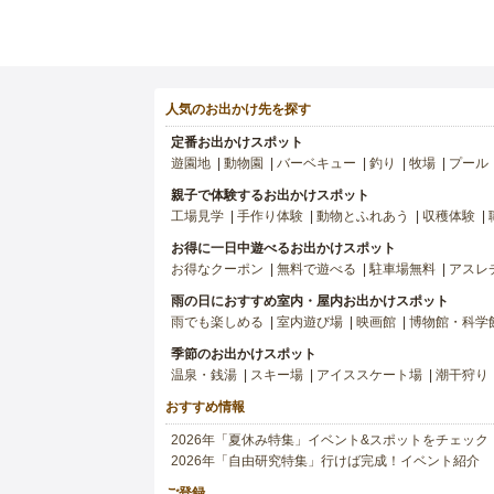
人気のお出かけ先を探す
定番お出かけスポット
遊園地
動物園
バーベキュー
釣り
牧場
プール
親子で体験するお出かけスポット
工場見学
手作り体験
動物とふれあう
収穫体験
お得に一日中遊べるお出かけスポット
お得なクーポン
無料で遊べる
駐車場無料
アスレ
雨の日におすすめ室内・屋内お出かけスポット
雨でも楽しめる
室内遊び場
映画館
博物館・科学
季節のお出かけスポット
温泉・銭湯
スキー場
アイススケート場
潮干狩り
おすすめ情報
2026年「夏休み特集」イベント&スポットをチェック
2026年「自由研究特集」行けば完成！イベント紹介
ご登録