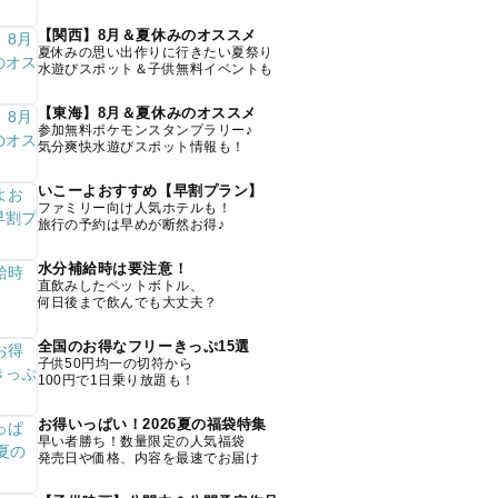
【関西】8月＆夏休みのオススメ
夏休みの思い出作りに行きたい夏祭り
水遊びスポット＆子供無料イベントも
【東海】8月＆夏休みのオススメ
参加無料ポケモンスタンプラリー♪
気分爽快水遊びスポット情報も！
いこーよおすすめ【早割プラン】
ファミリー向け人気ホテルも！
旅行の予約は早めが断然お得♪
水分補給時は要注意！
直飲みしたペットボトル、
何日後まで飲んでも大丈夫？
全国のお得なフリーきっぷ15選
子供50円均一の切符から
100円で1日乗り放題も！
お得いっぱい！2026夏の福袋特集
早い者勝ち！数量限定の人気福袋
発売日や価格、内容を最速でお届け