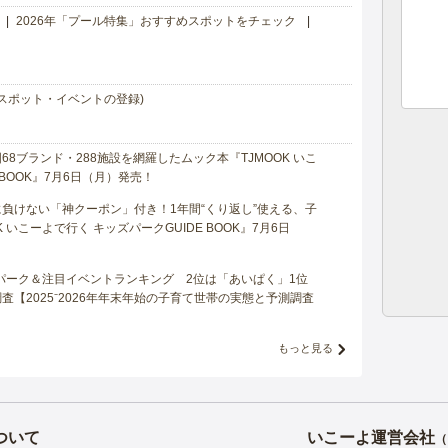
2026年「プール特集」おすすめスポットをチェック
スポット・イベントの登録)
8ブランド・288施設を網羅したムック本『TJMOOK いこ
 BOOK』7月6日（月）発売！
負けない「神クーポン」付き！1年間“くり返し”使える、子
 いこーよで行く キッズパークGUIDE BOOK』7月6日
マパーク＆注目イベントランキング 2位は「あいぱく」1位
【2025⁻2026年年末年始の子育て世帯の実態と予測調査
もっと見る
ついて
いこーよ運営会社
（