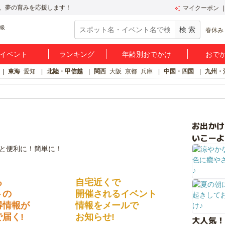
、夢の育みを応援します！
マイクーポン
春休み
イベント
ランキング
年齢別おでかけ
おで
東海
愛知
北陸・甲信越
関西
大阪
京都
兵庫
中国・四国
九州・
お出か
いこーよ
る
自宅近くで
トの
開催されるイベント
得情報が
情報をメールで
届く!
お知らせ!
大人気！