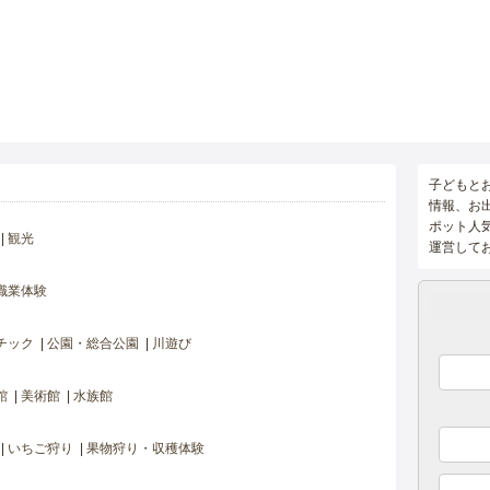
子どもと
情報、お
ポット人
観光
運営して
職業体験
チック
公園・総合公園
川遊び
館
美術館
水族館
いちご狩り
果物狩り・収穫体験