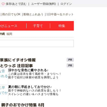
保存/あとで読む
ユーザー登録(無料)
ログイン
雨の日でもOK
動物とふれあう
1日中遊べるスポット
かけニュース
子育て
特集
沖縄
福岡
け家族にイチオシ情報
とりっぷ 注目記事
涼やかな音色に癒やされる♪
この夏は浴衣を着て風鈴市・まつりへ！
親子で絵付け体験や絶景を満喫しよう
夏の朝に早起きしておでかけ♪
親子で神秘的なハスの絶景を楽しもう！
スイレンとの違い＆ハスまつり情報も
 親子のおでかけ特集 8月