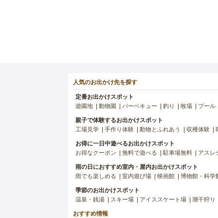
人気のお出かけ先を探す
定番お出かけスポット
遊園地
動物園
バーベキュー
釣り
牧場
プール
親子で体験するお出かけスポット
工場見学
手作り体験
動物とふれあう
収穫体験
お得に一日中遊べるお出かけスポット
お得なクーポン
無料で遊べる
駐車場無料
アスレ
雨の日におすすめ室内・屋内お出かけスポット
雨でも楽しめる
室内遊び場
映画館
博物館・科学
季節のお出かけスポット
温泉・銭湯
スキー場
アイススケート場
潮干狩り
おすすめ情報