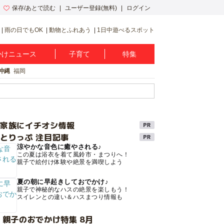
保存/あとで読む
ユーザー登録(無料)
ログイン
雨の日でもOK
動物とふれあう
1日中遊べるスポット
かけニュース
子育て
特集
沖縄
福岡
け家族にイチオシ情報
とりっぷ 注目記事
涼やかな音色に癒やされる♪
この夏は浴衣を着て風鈴市・まつりへ！
親子で絵付け体験や絶景を満喫しよう
夏の朝に早起きしておでかけ♪
親子で神秘的なハスの絶景を楽しもう！
スイレンとの違い＆ハスまつり情報も
 親子のおでかけ特集 8月