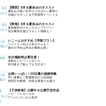
【関西】8月＆夏休みのオススメ
夏休みの思い出作りに行きたい夏祭り
水遊びスポット＆子供無料イベントも
【東海】8月＆夏休みのオススメ
参加無料ポケモンスタンプラリー♪
気分爽快水遊びスポット情報も！
いこーよおすすめ【早割プラン】
ファミリー向け人気ホテルも！
旅行の予約は早めが断然お得♪
水分補給時は要注意！
直飲みしたペットボトル、
何日後まで飲んでも大丈夫？
お得いっぱい！2026夏の福袋特集
早い者勝ち！数量限定の人気福袋
発売日や価格、内容を最速でお届け
【子供映画】公開中＆公開予定作品
パウ・パトロールや
アンパンマンの人気作