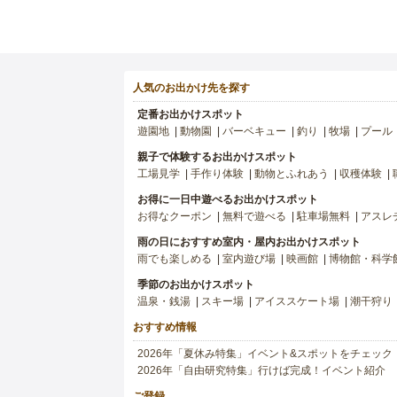
人気のお出かけ先を探す
定番お出かけスポット
遊園地
動物園
バーベキュー
釣り
牧場
プール
親子で体験するお出かけスポット
工場見学
手作り体験
動物とふれあう
収穫体験
お得に一日中遊べるお出かけスポット
お得なクーポン
無料で遊べる
駐車場無料
アスレ
雨の日におすすめ室内・屋内お出かけスポット
雨でも楽しめる
室内遊び場
映画館
博物館・科学
季節のお出かけスポット
温泉・銭湯
スキー場
アイススケート場
潮干狩り
おすすめ情報
2026年「夏休み特集」イベント&スポットをチェック
2026年「自由研究特集」行けば完成！イベント紹介
ご登録