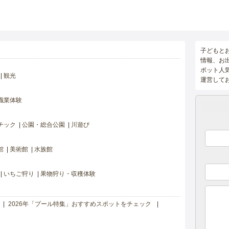
子どもと
情報、お
ポット人
観光
運営して
職業体験
チック
公園・総合公園
川遊び
館
美術館
水族館
いちご狩り
果物狩り・収穫体験
2026年「プール特集」おすすめスポットをチェック