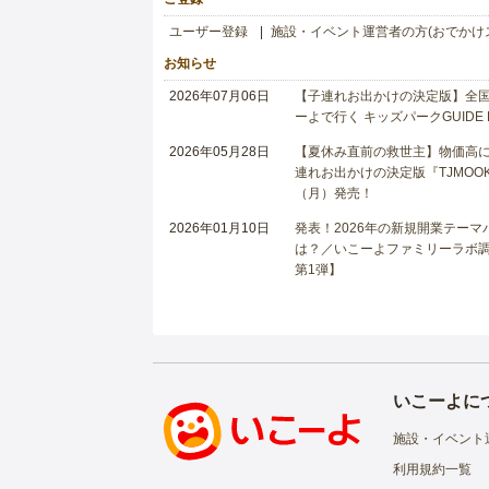
ユーザー登録
施設・イベント運営者の方(おでかけ
お知らせ
2026年07月06日
【子連れお出かけの決定版】全国6
ーよで行く キッズパークGUIDE
2026年05月28日
【夏休み直前の救世主】物価高に
連れお出かけの決定版『TJMOOK
（月）発売！
2026年01月10日
発表！2026年の新規開業テー
は？／いこーよファミリーラボ調査
第1弾】
いこーよに
施設・イベント
利用規約一覧