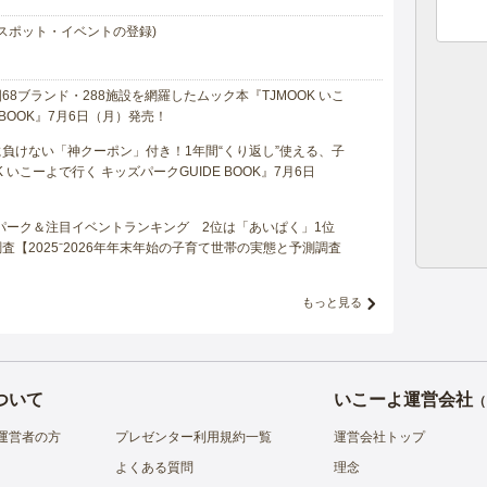
スポット・イベントの登録)
8ブランド・288施設を網羅したムック本『TJMOOK いこ
 BOOK』7月6日（月）発売！
負けない「神クーポン」付き！1年間“くり返し”使える、子
 いこーよで行く キッズパークGUIDE BOOK』7月6日
マパーク＆注目イベントランキング 2位は「あいぱく」1位
【2025⁻2026年年末年始の子育て世帯の実態と予測調査
もっと見る
ついて
いこーよ運営会社
（
運営者の方
プレゼンター利用規約一覧
運営会社トップ
よくある質問
理念