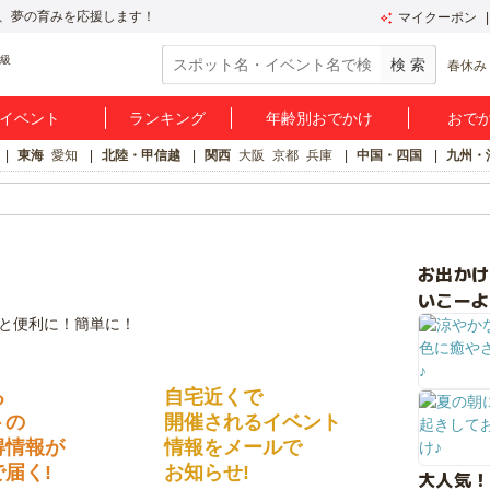
、夢の育みを応援します！
マイクーポン
春休み
イベント
ランキング
年齢別おでかけ
おで
東海
愛知
北陸・甲信越
関西
大阪
京都
兵庫
中国・四国
九州・
お出か
いこーよ
る
自宅近くで
トの
開催されるイベント
得情報が
情報をメールで
届く!
お知らせ!
大人気！