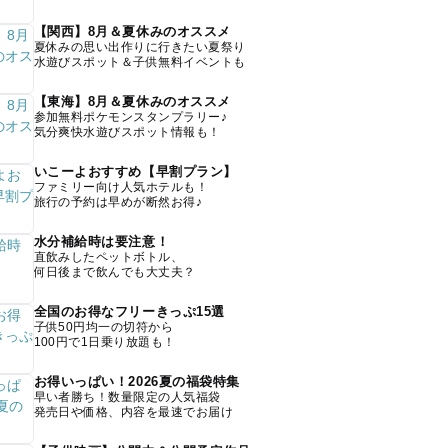
【関西】8月＆夏休みのオススメ
夏休みの思い出作りに行きたい夏祭り
水遊びスポット＆子供無料イベントも
【東海】8月＆夏休みのオススメ
参加無料ポケモンスタンプラリー♪
気分爽快水遊びスポット情報も！
いこーよおすすめ【早割プラン】
ファミリー向け人気ホテルも！
旅行の予約は早めが断然お得♪
水分補給時は要注意！
直飲みしたペットボトル、
何日後まで飲んでも大丈夫？
全国のお得なフリーきっぷ15選
子供50円均一の切符から
100円で1日乗り放題も！
お得いっぱい！2026夏の福袋特集
早い者勝ち！数量限定の人気福袋
発売日や価格、内容を最速でお届け