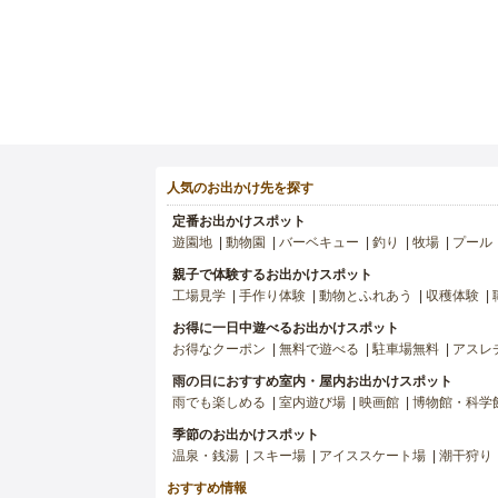
人気のお出かけ先を探す
定番お出かけスポット
遊園地
動物園
バーベキュー
釣り
牧場
プール
親子で体験するお出かけスポット
工場見学
手作り体験
動物とふれあう
収穫体験
お得に一日中遊べるお出かけスポット
お得なクーポン
無料で遊べる
駐車場無料
アスレ
雨の日におすすめ室内・屋内お出かけスポット
雨でも楽しめる
室内遊び場
映画館
博物館・科学
季節のお出かけスポット
温泉・銭湯
スキー場
アイススケート場
潮干狩り
おすすめ情報