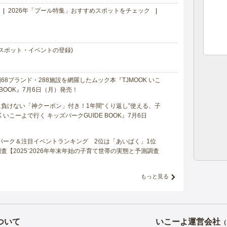
2026年「プール特集」おすすめスポットをチェック
スポット・イベントの登録)
8ブランド・288施設を網羅したムック本『TJMOOK いこ
 BOOK』7月6日（月）発売！
負けない「神クーポン」付き！1年間“くり返し”使える、子
 いこーよで行く キッズパークGUIDE BOOK』7月6日
マパーク＆注目イベントランキング 2位は「あいぱく」1位
【2025⁻2026年年末年始の子育て世帯の実態と予測調査
もっと見る
ついて
いこーよ運営会社
（