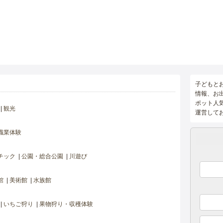
子どもと
情報、お
ポット人
観光
運営して
職業体験
チック
公園・総合公園
川遊び
館
美術館
水族館
いちご狩り
果物狩り・収穫体験