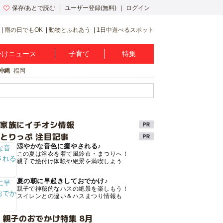
保存/あとで読む
ユーザー登録(無料)
ログイン
雨の日でもOK
動物とふれあう
1日中遊べるスポット
かけニュース
子育て
特集
沖縄
福岡
け家族にイチオシ情報
とりっぷ 注目記事
涼やかな音色に癒やされる♪
この夏は浴衣を着て風鈴市・まつりへ！
親子で絵付け体験や絶景を満喫しよう
夏の朝に早起きしておでかけ♪
親子で神秘的なハスの絶景を楽しもう！
スイレンとの違い＆ハスまつり情報も
 親子のおでかけ特集 8月