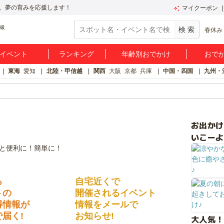
、夢の育みを応援します！
マイクーポン
春休み
イベント
ランキング
年齢別おでかけ
おで
東海
愛知
北陸・甲信越
関西
大阪
京都
兵庫
中国・四国
九州・
お出か
いこーよ
る
自宅近くで
トの
開催されるイベント
得情報が
情報をメールで
届く!
お知らせ!
大人気！