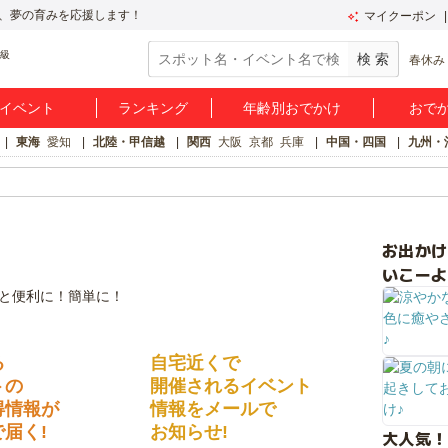
、夢の育みを応援します！
マイクーポン
春休み
イベント
ランキング
年齢別おでかけ
おで
東海
愛知
北陸・甲信越
関西
大阪
京都
兵庫
中国・四国
九州・
お出か
いこーよ
る
自宅近くで
トの
開催されるイベント
得情報が
情報をメールで
届く!
お知らせ!
大人気！