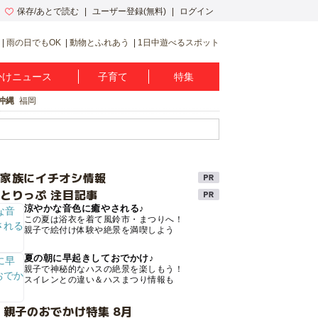
保存/あとで読む
ユーザー登録(無料)
ログイン
雨の日でもOK
動物とふれあう
1日中遊べるスポット
かけニュース
子育て
特集
沖縄
福岡
け家族にイチオシ情報
とりっぷ 注目記事
涼やかな音色に癒やされる♪
この夏は浴衣を着て風鈴市・まつりへ！
親子で絵付け体験や絶景を満喫しよう
夏の朝に早起きしておでかけ♪
親子で神秘的なハスの絶景を楽しもう！
スイレンとの違い＆ハスまつり情報も
 親子のおでかけ特集 8月