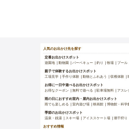
人気のお出かけ先を探す
定番お出かけスポット
遊園地
動物園
バーベキュー
釣り
牧場
プール
親子で体験するお出かけスポット
工場見学
手作り体験
動物とふれあう
収穫体験
お得に一日中遊べるお出かけスポット
お得なクーポン
無料で遊べる
駐車場無料
アスレ
雨の日におすすめ室内・屋内お出かけスポット
雨でも楽しめる
室内遊び場
映画館
博物館・科学
季節のお出かけスポット
温泉・銭湯
スキー場
アイススケート場
潮干狩り
おすすめ情報