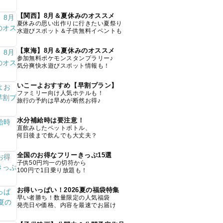
【関西】8月＆夏休みのオススメ
夏休みの思い出作りに行きたい夏祭り
水遊びスポット＆子供無料イベントも
【東海】8月＆夏休みのオススメ
参加無料ポケモンスタンプラリー♪
気分爽快水遊びスポット情報も！
いこーよおすすめ【早割プラン】
ファミリー向け人気ホテルも！
旅行の予約は早めが断然お得♪
水分補給時は要注意！
直飲みしたペットボトル、
何日後まで飲んでも大丈夫？
全国のお得なフリーきっぷ15選
子供50円均一の切符から
100円で1日乗り放題も！
お得いっぱい！2026夏の福袋特集
早い者勝ち！数量限定の人気福袋
発売日や価格、内容を最速でお届け