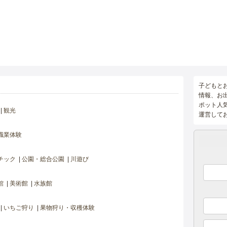
子どもと
情報、お
ポット人
観光
運営して
職業体験
チック
公園・総合公園
川遊び
館
美術館
水族館
いちご狩り
果物狩り・収穫体験