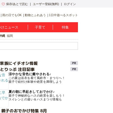
保存/あとで読む
ユーザー登録(無料)
ログイン
雨の日でもOK
動物とふれあう
1日中遊べるスポット
かけニュース
子育て
特集
沖縄
福岡
け家族にイチオシ情報
とりっぷ 注目記事
涼やかな音色に癒やされる♪
この夏は浴衣を着て風鈴市・まつりへ！
親子で絵付け体験や絶景を満喫しよう
夏の朝に早起きしておでかけ♪
親子で神秘的なハスの絶景を楽しもう！
スイレンとの違い＆ハスまつり情報も
 親子のおでかけ特集 8月