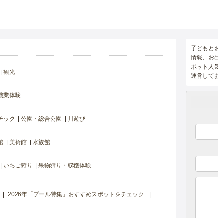
子どもと
情報、お
ポット人
観光
運営して
職業体験
チック
公園・総合公園
川遊び
館
美術館
水族館
いちご狩り
果物狩り・収穫体験
2026年「プール特集」おすすめスポットをチェック