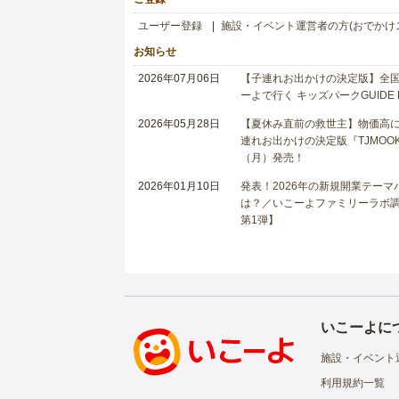
ユーザー登録
施設・イベント運営者の方(おでかけ
お知らせ
2026年07月06日
【子連れお出かけの決定版】全国6
ーよで行く キッズパークGUIDE
2026年05月28日
【夏休み直前の救世主】物価高に
連れお出かけの決定版『TJMOOK
（月）発売！
2026年01月10日
発表！2026年の新規開業テー
は？／いこーよファミリーラボ調査
第1弾】
いこーよに
施設・イベント
利用規約一覧