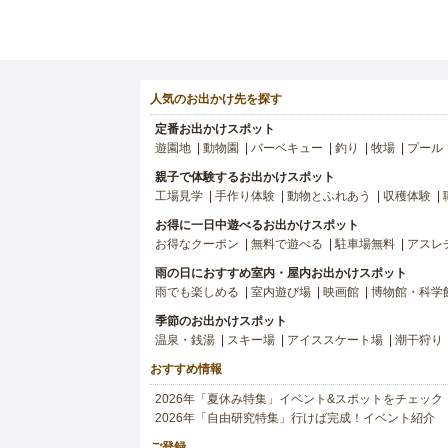
人気のお出かけ先を探す
定番お出かけスポット
遊園地
動物園
バーベキュー
釣り
牧場
プール
親子で体験するお出かけスポット
工場見学
手作り体験
動物とふれあう
収穫体験
お得に一日中遊べるお出かけスポット
お得なクーポン
無料で遊べる
駐車場無料
アスレ
雨の日におすすめ室内・屋内お出かけスポット
雨でも楽しめる
室内遊び場
映画館
博物館・科学
季節のお出かけスポット
温泉・銭湯
スキー場
アイススケート場
潮干狩り
おすすめ情報
2026年「夏休み特集」イベント&スポットをチェック
2026年「自由研究特集」行けば完成！イベント紹介
ご登録