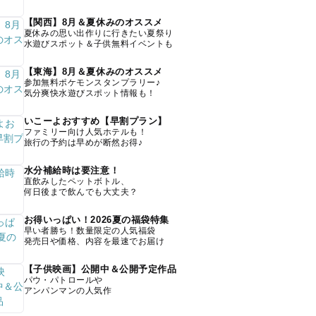
【関西】8月＆夏休みのオススメ
夏休みの思い出作りに行きたい夏祭り
水遊びスポット＆子供無料イベントも
【東海】8月＆夏休みのオススメ
参加無料ポケモンスタンプラリー♪
気分爽快水遊びスポット情報も！
いこーよおすすめ【早割プラン】
ファミリー向け人気ホテルも！
旅行の予約は早めが断然お得♪
水分補給時は要注意！
直飲みしたペットボトル、
何日後まで飲んでも大丈夫？
お得いっぱい！2026夏の福袋特集
早い者勝ち！数量限定の人気福袋
発売日や価格、内容を最速でお届け
【子供映画】公開中＆公開予定作品
パウ・パトロールや
アンパンマンの人気作