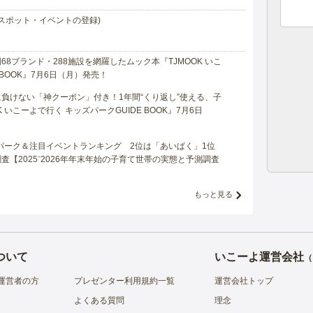
スポット・イベントの登録)
8ブランド・288施設を網羅したムック本『TJMOOK いこ
 BOOK』7月6日（月）発売！
負けない「神クーポン」付き！1年間“くり返し”使える、子
 いこーよで行く キッズパークGUIDE BOOK』7月6日
マパーク＆注目イベントランキング 2位は「あいぱく」1位
【2025⁻2026年年末年始の子育て世帯の実態と予測調査
もっと見る
ついて
いこーよ運営会社
（
運営者の方
プレゼンター利用規約一覧
運営会社トップ
よくある質問
理念