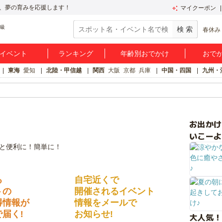
、夢の育みを応援します！
マイクーポン
春休み
イベント
ランキング
年齢別おでかけ
おで
東海
愛知
北陸・甲信越
関西
大阪
京都
兵庫
中国・四国
九州・
お出か
いこーよ
る
自宅近くで
トの
開催されるイベント
得情報が
情報をメールで
届く!
お知らせ!
大人気！