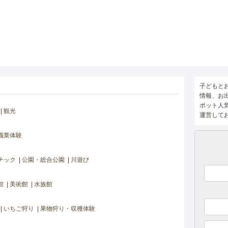
子どもと
情報、お
ポット人
観光
運営して
職業体験
チック
公園・総合公園
川遊び
館
美術館
水族館
いちご狩り
果物狩り・収穫体験