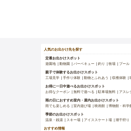
人気のお出かけ先を探す
定番お出かけスポット
遊園地
動物園
バーベキュー
釣り
牧場
プール
親子で体験するお出かけスポット
工場見学
手作り体験
動物とふれあう
収穫体験
お得に一日中遊べるお出かけスポット
お得なクーポン
無料で遊べる
駐車場無料
アスレ
雨の日におすすめ室内・屋内お出かけスポット
雨でも楽しめる
室内遊び場
映画館
博物館・科学
季節のお出かけスポット
温泉・銭湯
スキー場
アイススケート場
潮干狩り
おすすめ情報