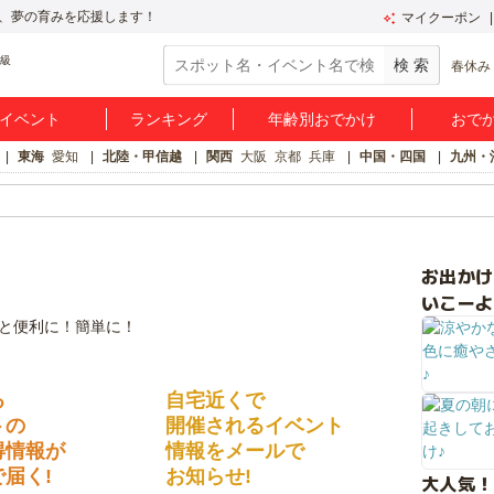
、夢の育みを応援します！
マイクーポン
春休み
イベント
ランキング
年齢別おでかけ
おで
東海
愛知
北陸・甲信越
関西
大阪
京都
兵庫
中国・四国
九州・
お出か
いこーよ
る
自宅近くで
トの
開催されるイベント
得情報が
情報をメールで
届く!
お知らせ!
大人気！