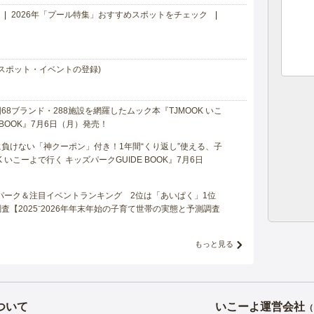
2026年「プール特集」おすすめスポットをチェック
スポット・イベントの登録)
8ブランド・288施設を網羅したムック本『TJMOOK いこ
 BOOK』7月6日（月）発売！
負けない「神クーポン」付き！1年間“くり返し”使える、子
 いこーよで行く キッズパークGUIDE BOOK』7月6日
マパーク＆注目イベントランキング 2位は「あいぱく」1位
【2025⁻2026年年末年始の子育て世帯の実態と予測調査
もっと見る
ついて
いこーよ運営会社
（