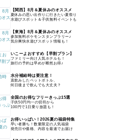
【関西】8月＆夏休みのオススメ
夏休みの思い出作りに行きたい夏祭り
水遊びスポット＆子供無料イベントも
【東海】8月＆夏休みのオススメ
参加無料ポケモンスタンプラリー♪
気分爽快水遊びスポット情報も！
いこーよおすすめ【早割プラン】
ファミリー向け人気ホテルも！
旅行の予約は早めが断然お得♪
水分補給時は要注意！
直飲みしたペットボトル、
何日後まで飲んでも大丈夫？
全国のお得なフリーきっぷ15選
子供50円均一の切符から
100円で1日乗り放題も！
お得いっぱい！2026夏の福袋特集
早い者勝ち！数量限定の人気福袋
発売日や価格、内容を最速でお届け