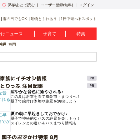
保存/あとで読む
ユーザー登録(無料)
ログイン
雨の日でもOK
動物とふれあう
1日中遊べるスポット
かけニュース
子育て
特集
沖縄
福岡
け家族にイチオシ情報
とりっぷ 注目記事
涼やかな音色に癒やされる♪
この夏は浴衣を着て風鈴市・まつりへ！
親子で絵付け体験や絶景を満喫しよう
夏の朝に早起きしておでかけ♪
親子で神秘的なハスの絶景を楽しもう！
スイレンとの違い＆ハスまつり情報も
 親子のおでかけ特集 8月