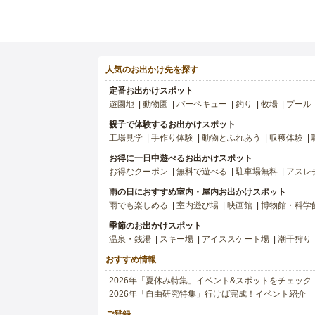
人気のお出かけ先を探す
定番お出かけスポット
遊園地
動物園
バーベキュー
釣り
牧場
プール
親子で体験するお出かけスポット
工場見学
手作り体験
動物とふれあう
収穫体験
お得に一日中遊べるお出かけスポット
お得なクーポン
無料で遊べる
駐車場無料
アスレ
雨の日におすすめ室内・屋内お出かけスポット
雨でも楽しめる
室内遊び場
映画館
博物館・科学
季節のお出かけスポット
温泉・銭湯
スキー場
アイススケート場
潮干狩り
おすすめ情報
2026年「夏休み特集」イベント&スポットをチェック
2026年「自由研究特集」行けば完成！イベント紹介
ご登録