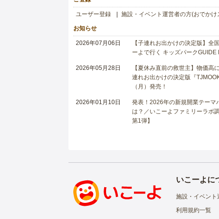
ユーザー登録
施設・イベント運営者の方(おでかけ
お知らせ
2026年07月06日
【子連れお出かけの決定版】全国6
ーよで行く キッズパークGUIDE
2026年05月28日
【夏休み直前の救世主】物価高に
連れお出かけの決定版『TJMOOK
（月）発売！
2026年01月10日
発表！2026年の新規開業テー
は？／いこーよファミリーラボ調査
第1弾】
いこーよに
施設・イベント
利用規約一覧