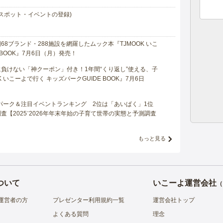
スポット・イベントの登録)
8ブランド・288施設を網羅したムック本『TJMOOK いこ
 BOOK』7月6日（月）発売！
負けない「神クーポン」付き！1年間“くり返し”使える、子
 いこーよで行く キッズパークGUIDE BOOK』7月6日
マパーク＆注目イベントランキング 2位は「あいぱく」1位
【2025⁻2026年年末年始の子育て世帯の実態と予測調査
もっと見る
ついて
いこーよ運営会社
（
運営者の方
プレゼンター利用規約一覧
運営会社トップ
よくある質問
理念