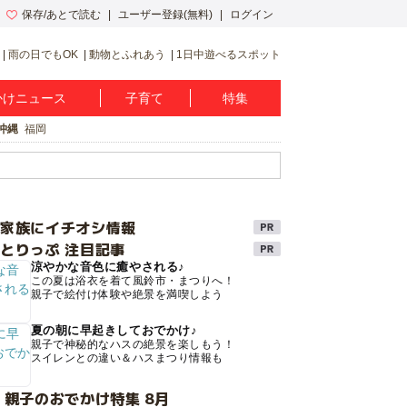
保存/あとで読む
ユーザー登録(無料)
ログイン
雨の日でもOK
動物とふれあう
1日中遊べるスポット
かけニュース
子育て
特集
沖縄
福岡
け家族にイチオシ情報
とりっぷ 注目記事
涼やかな音色に癒やされる♪
この夏は浴衣を着て風鈴市・まつりへ！
親子で絵付け体験や絶景を満喫しよう
夏の朝に早起きしておでかけ♪
親子で神秘的なハスの絶景を楽しもう！
スイレンとの違い＆ハスまつり情報も
 親子のおでかけ特集 8月