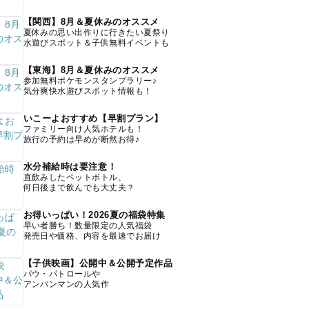
【関西】8月＆夏休みのオススメ
夏休みの思い出作りに行きたい夏祭り
水遊びスポット＆子供無料イベントも
【東海】8月＆夏休みのオススメ
参加無料ポケモンスタンプラリー♪
気分爽快水遊びスポット情報も！
いこーよおすすめ【早割プラン】
ファミリー向け人気ホテルも！
旅行の予約は早めが断然お得♪
水分補給時は要注意！
直飲みしたペットボトル、
何日後まで飲んでも大丈夫？
お得いっぱい！2026夏の福袋特集
早い者勝ち！数量限定の人気福袋
発売日や価格、内容を最速でお届け
【子供映画】公開中＆公開予定作品
パウ・パトロールや
アンパンマンの人気作