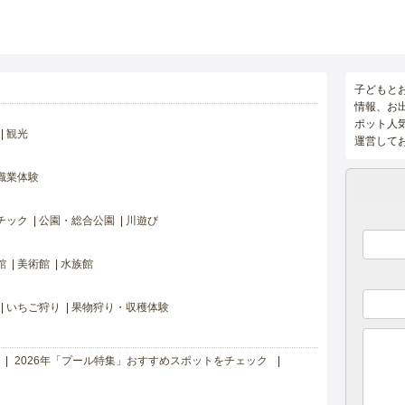
子どもと
情報、お
ポット人
観光
運営して
職業体験
チック
公園・総合公園
川遊び
館
美術館
水族館
いちご狩り
果物狩り・収穫体験
2026年「プール特集」おすすめスポットをチェック