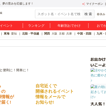
、夢の育みを応援します！
マイクーポン
春休み
イベント
ランキング
年齢別おでかけ
おで
東海
愛知
北陸・甲信越
関西
大阪
京都
兵庫
中国・四国
九州・
お出か
いこーよ
る
自宅近くで
トの
開催されるイベント
得情報が
情報をメールで
届く!
お知らせ!
大人気！