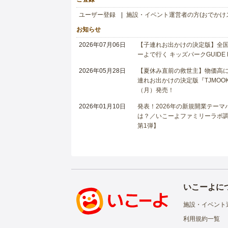
ユーザー登録
施設・イベント運営者の方(おでかけ
お知らせ
2026年07月06日
【子連れお出かけの決定版】全国6
ーよで行く キッズパークGUIDE
2026年05月28日
【夏休み直前の救世主】物価高に
連れお出かけの決定版『TJMOOK
（月）発売！
2026年01月10日
発表！2026年の新規開業テー
は？／いこーよファミリーラボ調査
第1弾】
いこーよに
施設・イベント
利用規約一覧