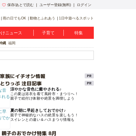
保存/あとで読む
ユーザー登録(無料)
ログイン
雨の日でもOK
動物とふれあう
1日中遊べるスポット
かけニュース
子育て
特集
沖縄
福岡
け家族にイチオシ情報
とりっぷ 注目記事
涼やかな音色に癒やされる♪
この夏は浴衣を着て風鈴市・まつりへ！
親子で絵付け体験や絶景を満喫しよう
夏の朝に早起きしておでかけ♪
親子で神秘的なハスの絶景を楽しもう！
スイレンとの違い＆ハスまつり情報も
 親子のおでかけ特集 8月