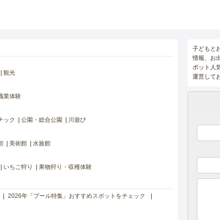
子どもと
情報、お
ポット人
観光
運営して
職業体験
チック
公園・総合公園
川遊び
館
美術館
水族館
いちご狩り
果物狩り・収穫体験
2026年「プール特集」おすすめスポットをチェック