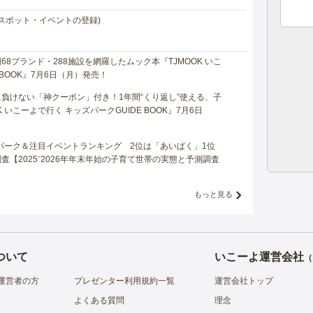
スポット・イベントの登録)
8ブランド・288施設を網羅したムック本『TJMOOK いこ
 BOOK』7月6日（月）発売！
負けない「神クーポン」付き！1年間“くり返し”使える、子
 いこーよで行く キッズパークGUIDE BOOK』7月6日
マパーク＆注目イベントランキング 2位は「あいぱく」1位
【2025⁻2026年年末年始の子育て世帯の実態と予測調査
もっと見る
ついて
いこーよ運営会社
（
運営者の方
プレゼンター利用規約一覧
運営会社トップ
よくある質問
理念