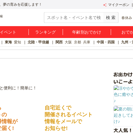
、夢の育みを応援します！
マイクーポン
春休み
イベント
ランキング
年齢別おでかけ
おで
東海
愛知
北陸・甲信越
関西
大阪
京都
兵庫
中国・四国
九州・
お出か
いこーよ
る
自宅近くで
トの
開催されるイベント
得情報が
情報をメールで
届く!
お知らせ!
大人気！