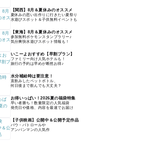
【関西】8月＆夏休みのオススメ
夏休みの思い出作りに行きたい夏祭り
水遊びスポット＆子供無料イベントも
【東海】8月＆夏休みのオススメ
参加無料ポケモンスタンプラリー♪
気分爽快水遊びスポット情報も！
いこーよおすすめ【早割プラン】
ファミリー向け人気ホテルも！
旅行の予約は早めが断然お得♪
水分補給時は要注意！
直飲みしたペットボトル、
何日後まで飲んでも大丈夫？
お得いっぱい！2026夏の福袋特集
早い者勝ち！数量限定の人気福袋
発売日や価格、内容を最速でお届け
【子供映画】公開中＆公開予定作品
パウ・パトロールや
アンパンマンの人気作