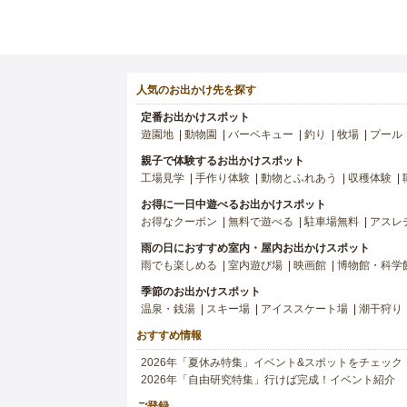
人気のお出かけ先を探す
定番お出かけスポット
遊園地
動物園
バーベキュー
釣り
牧場
プール
親子で体験するお出かけスポット
工場見学
手作り体験
動物とふれあう
収穫体験
お得に一日中遊べるお出かけスポット
お得なクーポン
無料で遊べる
駐車場無料
アスレ
雨の日におすすめ室内・屋内お出かけスポット
雨でも楽しめる
室内遊び場
映画館
博物館・科学
季節のお出かけスポット
温泉・銭湯
スキー場
アイススケート場
潮干狩り
おすすめ情報
2026年「夏休み特集」イベント&スポットをチェック
2026年「自由研究特集」行けば完成！イベント紹介
ご登録