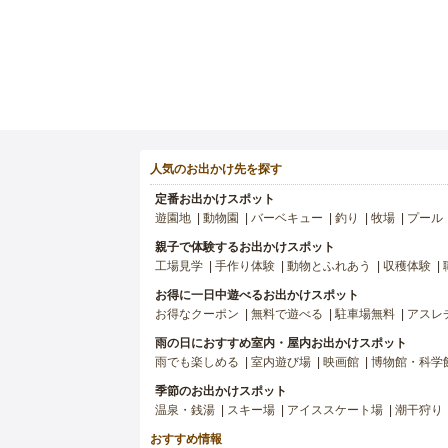
人気のお出かけ先を探す
定番お出かけスポット
遊園地
動物園
バーベキュー
釣り
牧場
プール
親子で体験するお出かけスポット
工場見学
手作り体験
動物とふれあう
収穫体験
お得に一日中遊べるお出かけスポット
お得なクーポン
無料で遊べる
駐車場無料
アスレ
雨の日におすすめ室内・屋内お出かけスポット
雨でも楽しめる
室内遊び場
映画館
博物館・科学
季節のお出かけスポット
温泉・銭湯
スキー場
アイススケート場
潮干狩り
おすすめ情報