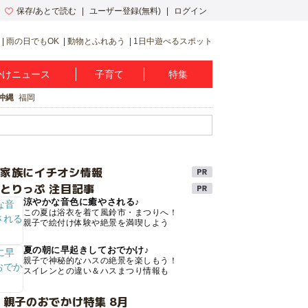
保存/あとで読む
ユーザー登録(無料)
ログイン
雨の日でもOK
動物とふれあう
1日中遊べるスポット
かけニュース
子育て
特集
沖縄
福岡
け家族にイチオシ情報
とりっぷ 注目記事
涼やかな音色に癒やされる♪
この夏は浴衣を着て風鈴市・まつりへ！
親子で絵付け体験や絶景を満喫しよう
夏の朝に早起きしておでかけ♪
親子で神秘的なハスの絶景を楽しもう！
スイレンとの違い＆ハスまつり情報も
 親子のおでかけ特集 8月