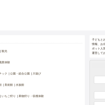
子どもと
情報、お
ポット人
観光
運営して
職業体験
チック
公園・総合公園
川遊び
館
美術館
水族館
いちご狩り
果物狩り・収穫体験