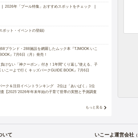
2026年「プール特集」おすすめスポットをチェック
スポット・イベントの登録)
8ブランド・288施設を網羅したムック本『TJMOOK いこ
 BOOK』7月6日（月）発売！
負けない「神クーポン」付き！1年間“くり返し”使える、子
 いこーよで行く キッズパークGUIDE BOOK』7月6日
マパーク＆注目イベントランキング 2位は「あいぱく」1位
【2025⁻2026年年末年始の子育て世帯の実態と予測調査
もっと見る
ついて
いこーよ運営会社
（