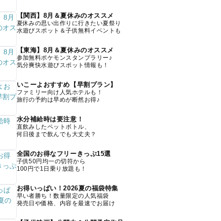
【関西】8月＆夏休みのオススメ
夏休みの思い出作りに行きたい夏祭り
水遊びスポット＆子供無料イベントも
【東海】8月＆夏休みのオススメ
参加無料ポケモンスタンプラリー♪
気分爽快水遊びスポット情報も！
いこーよおすすめ【早割プラン】
ファミリー向け人気ホテルも！
旅行の予約は早めが断然お得♪
水分補給時は要注意！
直飲みしたペットボトル、
何日後まで飲んでも大丈夫？
全国のお得なフリーきっぷ15選
子供50円均一の切符から
100円で1日乗り放題も！
お得いっぱい！2026夏の福袋特集
早い者勝ち！数量限定の人気福袋
発売日や価格、内容を最速でお届け