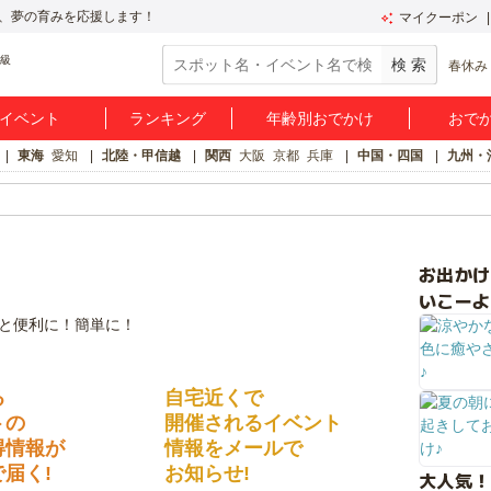
、夢の育みを応援します！
マイクーポン
春休み
イベント
ランキング
年齢別おでかけ
おで
東海
愛知
北陸・甲信越
関西
大阪
京都
兵庫
中国・四国
九州・
お出か
いこーよ
る
自宅近くで
トの
開催されるイベント
得情報が
情報をメールで
届く!
お知らせ!
大人気！