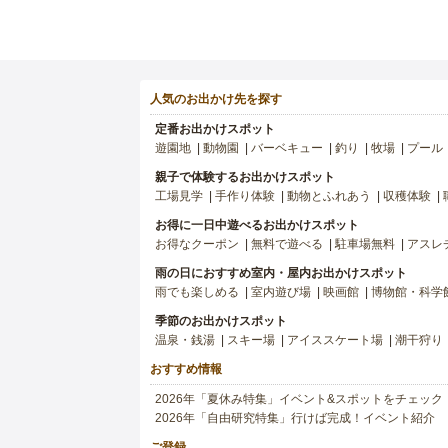
人気のお出かけ先を探す
定番お出かけスポット
遊園地
動物園
バーベキュー
釣り
牧場
プール
親子で体験するお出かけスポット
工場見学
手作り体験
動物とふれあう
収穫体験
お得に一日中遊べるお出かけスポット
お得なクーポン
無料で遊べる
駐車場無料
アスレ
雨の日におすすめ室内・屋内お出かけスポット
雨でも楽しめる
室内遊び場
映画館
博物館・科学
季節のお出かけスポット
温泉・銭湯
スキー場
アイススケート場
潮干狩り
おすすめ情報
2026年「夏休み特集」イベント&スポットをチェック
2026年「自由研究特集」行けば完成！イベント紹介
ご登録