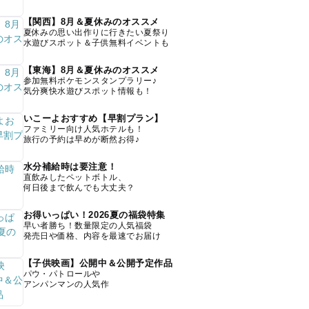
【関西】8月＆夏休みのオススメ
夏休みの思い出作りに行きたい夏祭り
水遊びスポット＆子供無料イベントも
【東海】8月＆夏休みのオススメ
参加無料ポケモンスタンプラリー♪
気分爽快水遊びスポット情報も！
いこーよおすすめ【早割プラン】
ファミリー向け人気ホテルも！
旅行の予約は早めが断然お得♪
水分補給時は要注意！
直飲みしたペットボトル、
何日後まで飲んでも大丈夫？
お得いっぱい！2026夏の福袋特集
早い者勝ち！数量限定の人気福袋
発売日や価格、内容を最速でお届け
【子供映画】公開中＆公開予定作品
パウ・パトロールや
アンパンマンの人気作