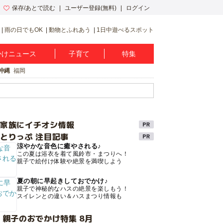
保存/あとで読む
ユーザー登録(無料)
ログイン
雨の日でもOK
動物とふれあう
1日中遊べるスポット
かけニュース
子育て
特集
沖縄
福岡
け家族にイチオシ情報
とりっぷ 注目記事
涼やかな音色に癒やされる♪
この夏は浴衣を着て風鈴市・まつりへ！
親子で絵付け体験や絶景を満喫しよう
夏の朝に早起きしておでかけ♪
親子で神秘的なハスの絶景を楽しもう！
スイレンとの違い＆ハスまつり情報も
 親子のおでかけ特集 8月