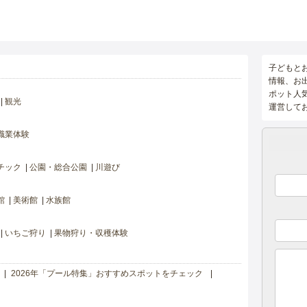
子どもと
情報、お
ポット人
観光
運営して
職業体験
チック
公園・総合公園
川遊び
館
美術館
水族館
いちご狩り
果物狩り・収穫体験
2026年「プール特集」おすすめスポットをチェック