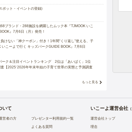
スポット・イベントの登録)
8ブランド・288施設を網羅したムック本『TJMOOK いこ
 BOOK』7月6日（月）発売！
負けない「神クーポン」付き！1年間“くり返し”使える、子
 いこーよで行く キッズパークGUIDE BOOK』7月6日
マパーク＆注目イベントランキング 2位は「あいぱく」1位
【2025⁻2026年年末年始の子育て世帯の実態と予測調査
もっと見る
ついて
いこーよ運営会社
（
運営者の方
プレゼンター利用規約一覧
運営会社トップ
よくある質問
理念