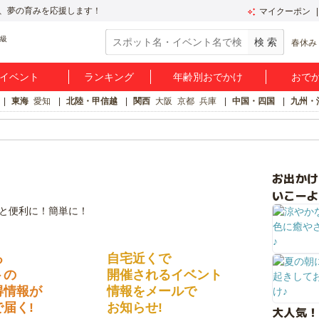
、夢の育みを応援します！
マイクーポン
春休み
イベント
ランキング
年齢別おでかけ
おで
東海
愛知
北陸・甲信越
関西
大阪
京都
兵庫
中国・四国
九州・
お出か
いこーよ
る
自宅近くで
トの
開催されるイベント
得情報が
情報をメールで
届く!
お知らせ!
大人気！