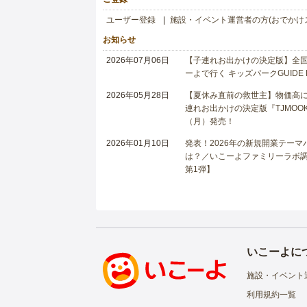
ユーザー登録
施設・イベント運営者の方(おでかけ
お知らせ
2026年07月06日
【子連れお出かけの決定版】全国6
ーよで行く キッズパークGUIDE
2026年05月28日
【夏休み直前の救世主】物価高に
連れお出かけの決定版『TJMOOK
（月）発売！
2026年01月10日
発表！2026年の新規開業テー
は？／いこーよファミリーラボ調査
第1弾】
いこーよに
施設・イベント
利用規約一覧