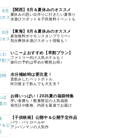
【関西】8月＆夏休みのオススメ
夏休みの思い出作りに行きたい夏祭り
水遊びスポット＆子供無料イベントも
【東海】8月＆夏休みのオススメ
参加無料ポケモンスタンプラリー♪
気分爽快水遊びスポット情報も！
いこーよおすすめ【早割プラン】
ファミリー向け人気ホテルも！
旅行の予約は早めが断然お得♪
水分補給時は要注意！
直飲みしたペットボトル、
何日後まで飲んでも大丈夫？
お得いっぱい！2026夏の福袋特集
早い者勝ち！数量限定の人気福袋
発売日や価格、内容を最速でお届け
【子供映画】公開中＆公開予定作品
パウ・パトロールや
アンパンマンの人気作