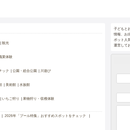
子どもと
情報、お
ポット人
観光
運営して
職業体験
チック
公園・総合公園
川遊び
館
美術館
水族館
いちご狩り
果物狩り・収穫体験
2026年「プール特集」おすすめスポットをチェック