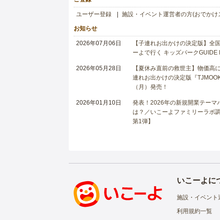
ユーザー登録
施設・イベント運営者の方(おでかけ
お知らせ
2026年07月06日
【子連れお出かけの決定版】全国6
ーよで行く キッズパークGUIDE
2026年05月28日
【夏休み直前の救世主】物価高に
連れお出かけの決定版『TJMOOK
（月）発売！
2026年01月10日
発表！2026年の新規開業テー
は？／いこーよファミリーラボ調査
第1弾】
いこーよに
施設・イベント
利用規約一覧