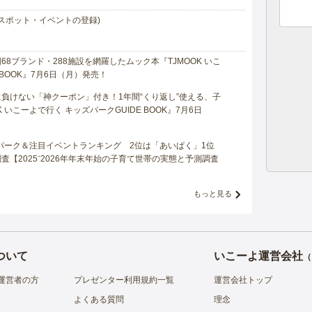
スポット・イベントの登録)
8ブランド・288施設を網羅したムック本『TJMOOK いこ
 BOOK』7月6日（月）発売！
負けない「神クーポン」付き！1年間“くり返し”使える、子
 いこーよで行く キッズパークGUIDE BOOK』7月6日
マパーク＆注目イベントランキング 2位は「あいぱく」1位
【2025⁻2026年年末年始の子育て世帯の実態と予測調査
もっと見る
ついて
いこーよ運営会社
（
運営者の方
プレゼンター利用規約一覧
運営会社トップ
よくある質問
理念