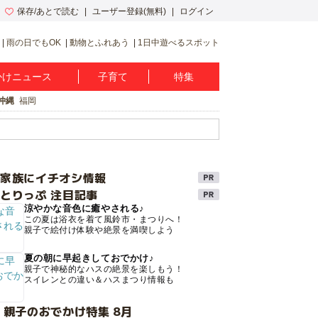
保存/あとで読む
ユーザー登録(無料)
ログイン
雨の日でもOK
動物とふれあう
1日中遊べるスポット
かけニュース
子育て
特集
沖縄
福岡
け家族にイチオシ情報
とりっぷ 注目記事
涼やかな音色に癒やされる♪
この夏は浴衣を着て風鈴市・まつりへ！
親子で絵付け体験や絶景を満喫しよう
夏の朝に早起きしておでかけ♪
親子で神秘的なハスの絶景を楽しもう！
スイレンとの違い＆ハスまつり情報も
 親子のおでかけ特集 8月