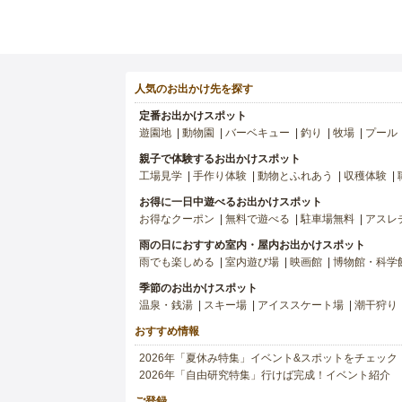
人気のお出かけ先を探す
定番お出かけスポット
遊園地
動物園
バーベキュー
釣り
牧場
プール
親子で体験するお出かけスポット
工場見学
手作り体験
動物とふれあう
収穫体験
お得に一日中遊べるお出かけスポット
お得なクーポン
無料で遊べる
駐車場無料
アスレ
雨の日におすすめ室内・屋内お出かけスポット
雨でも楽しめる
室内遊び場
映画館
博物館・科学
季節のお出かけスポット
温泉・銭湯
スキー場
アイススケート場
潮干狩り
おすすめ情報
2026年「夏休み特集」イベント&スポットをチェック
2026年「自由研究特集」行けば完成！イベント紹介
ご登録