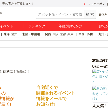
、夢の育みを応援します！
マイクーポン
春休み
イベント
ランキング
年齢別おでかけ
おで
東海
愛知
北陸・甲信越
関西
大阪
京都
兵庫
中国・四国
九州・
お出か
いこーよ
る
自宅近くで
トの
開催されるイベント
得情報が
情報をメールで
届く!
お知らせ!
大人気！