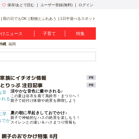
保存/あとで読む
ユーザー登録(無料)
ログイン
雨の日でもOK
動物とふれあう
1日中遊べるスポット
かけニュース
子育て
特集
沖縄
福岡
け家族にイチオシ情報
とりっぷ 注目記事
涼やかな音色に癒やされる♪
この夏は浴衣を着て風鈴市・まつりへ！
親子で絵付け体験や絶景を満喫しよう
夏の朝に早起きしておでかけ♪
親子で神秘的なハスの絶景を楽しもう！
スイレンとの違い＆ハスまつり情報も
 親子のおでかけ特集 8月