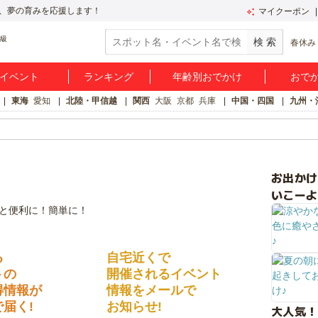
、夢の育みを応援します！
マイクーポン
春休み
イベント
ランキング
年齢別おでかけ
おで
東海
愛知
北陸・甲信越
関西
大阪
京都
兵庫
中国・四国
九州・
お出か
いこーよ
る
自宅近くで
トの
開催されるイベント
得情報が
情報をメールで
届く!
お知らせ!
大人気！