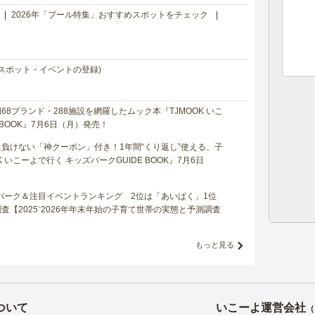
2026年「プール特集」おすすめスポットをチェック
スポット・イベントの登録)
8ブランド・288施設を網羅したムック本『TJMOOK いこ
 BOOK』7月6日（月）発売！
負けない「神クーポン」付き！1年間“くり返し”使える、子
 いこーよで行く キッズパークGUIDE BOOK』7月6日
マパーク＆注目イベントランキング 2位は「あいぱく」1位
【2025⁻2026年年末年始の子育て世帯の実態と予測調査
もっと見る
ついて
いこーよ運営会社
（