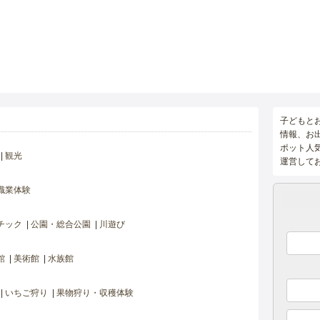
子どもと
情報、お
ポット人
観光
運営して
職業体験
チック
公園・総合公園
川遊び
館
美術館
水族館
いちご狩り
果物狩り・収穫体験