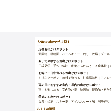
人気のお出かけ先を探す
定番お出かけスポット
遊園地
動物園
バーベキュー
釣り
牧場
プール
親子で体験するお出かけスポット
工場見学
手作り体験
動物とふれあう
収穫体験
お得に一日中遊べるお出かけスポット
お得なクーポン
無料で遊べる
駐車場無料
アスレ
雨の日におすすめ室内・屋内お出かけスポット
雨でも楽しめる
室内遊び場
映画館
博物館・科学
季節のお出かけスポット
温泉・銭湯
スキー場
アイススケート場
潮干狩り
おすすめ情報