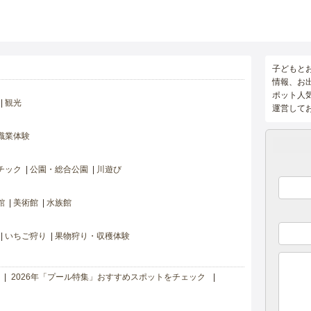
子どもと
情報、お
ポット人
観光
運営して
職業体験
チック
公園・総合公園
川遊び
館
美術館
水族館
いちご狩り
果物狩り・収穫体験
2026年「プール特集」おすすめスポットをチェック