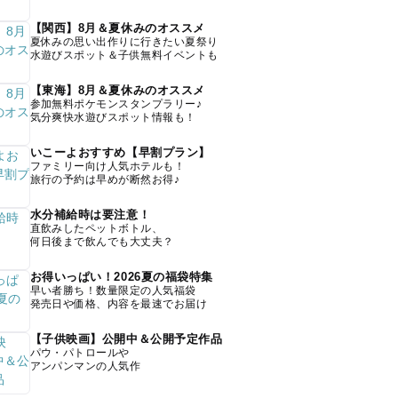
【関西】8月＆夏休みのオススメ
夏休みの思い出作りに行きたい夏祭り
水遊びスポット＆子供無料イベントも
【東海】8月＆夏休みのオススメ
参加無料ポケモンスタンプラリー♪
気分爽快水遊びスポット情報も！
いこーよおすすめ【早割プラン】
ファミリー向け人気ホテルも！
旅行の予約は早めが断然お得♪
水分補給時は要注意！
直飲みしたペットボトル、
何日後まで飲んでも大丈夫？
お得いっぱい！2026夏の福袋特集
早い者勝ち！数量限定の人気福袋
発売日や価格、内容を最速でお届け
【子供映画】公開中＆公開予定作品
パウ・パトロールや
アンパンマンの人気作