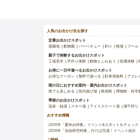
人気のお出かけ先を探す
定番お出かけスポット
遊園地
動物園
バーベキュー
釣り
牧場
プール
親子で体験するお出かけスポット
工場見学
手作り体験
動物とふれあう
収穫体験
お得に一日中遊べるお出かけスポット
お得なクーポン
無料で遊べる
駐車場無料
アスレ
雨の日におすすめ室内・屋内お出かけスポット
雨でも楽しめる
室内遊び場
映画館
博物館・科学
季節のお出かけスポット
温泉・銭湯
スキー場
アイススケート場
潮干狩り
おすすめ情報
2026年「夏休み特集」イベント&スポットをチェック
2026年「自由研究特集」行けば完成！イベント紹介
ご登録