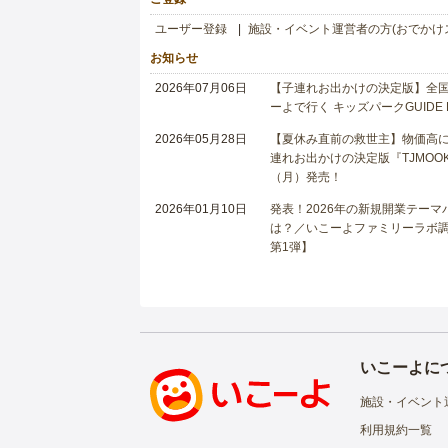
ユーザー登録
施設・イベント運営者の方(おでかけ
お知らせ
2026年07月06日
【子連れお出かけの決定版】全国6
ーよで行く キッズパークGUIDE
2026年05月28日
【夏休み直前の救世主】物価高に
連れお出かけの決定版『TJMOOK
（月）発売！
2026年01月10日
発表！2026年の新規開業テー
は？／いこーよファミリーラボ調査
第1弾】
いこーよに
施設・イベント
利用規約一覧