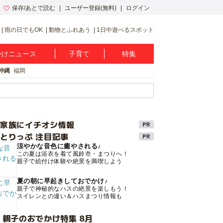
保存/あとで読む
ユーザー登録(無料)
ログイン
雨の日でもOK
動物とふれあう
1日中遊べるスポット
かけニュース
子育て
特集
沖縄
福岡
け家族にイチオシ情報
とりっぷ 注目記事
涼やかな音色に癒やされる♪
この夏は浴衣を着て風鈴市・まつりへ！
親子で絵付け体験や絶景を満喫しよう
夏の朝に早起きしておでかけ♪
親子で神秘的なハスの絶景を楽しもう！
スイレンとの違い＆ハスまつり情報も
 親子のおでかけ特集 8月