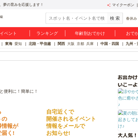
、夢の育みを応援します！
マイクーポン
春休み
イベント
ランキング
年齢別おでかけ
おで
東海
愛知
北陸・甲信越
関西
大阪
京都
兵庫
中国・四国
九州・
お出か
いこーよ
る
自宅近くで
トの
開催されるイベント
得情報が
情報をメールで
届く!
お知らせ!
大人気！