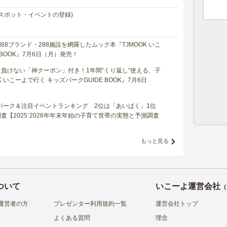
スポット・イベントの登録)
8ブランド・288施設を網羅したムック本『TJMOOK いこ
 BOOK』7月6日（月）発売！
負けない「神クーポン」付き！1年間“くり返し”使える、子
 いこーよで行く キッズパークGUIDE BOOK』7月6日
マパーク＆注目イベントランキング 2位は「あいぱく」1位
【2025⁻2026年年末年始の子育て世帯の実態と予測調査
もっと見る
ついて
いこーよ運営会社
（
運営者の方
プレゼンター利用規約一覧
運営会社トップ
よくある質問
理念