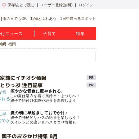
保存/あとで読む
ユーザー登録(無料)
ログイン
雨の日でもOK
動物とふれあう
1日中遊べるスポット
かけニュース
子育て
特集
沖縄
福岡
け家族にイチオシ情報
とりっぷ 注目記事
涼やかな音色に癒やされる♪
この夏は浴衣を着て風鈴市・まつりへ！
親子で絵付け体験や絶景を満喫しよう
夏の朝に早起きしておでかけ♪
親子で神秘的なハスの絶景を楽しもう！
スイレンとの違い＆ハスまつり情報も
 親子のおでかけ特集 8月