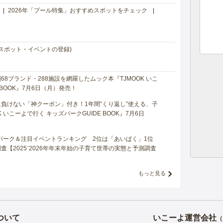
2026年「プール特集」おすすめスポットをチェック
スポット・イベントの登録)
8ブランド・288施設を網羅したムック本『TJMOOK いこ
 BOOK』7月6日（月）発売！
負けない「神クーポン」付き！1年間“くり返し”使える、子
 いこーよで行く キッズパークGUIDE BOOK』7月6日
マパーク＆注目イベントランキング 2位は「あいぱく」1位
【2025⁻2026年年末年始の子育て世帯の実態と予測調査
もっと見る
ついて
いこーよ運営会社
（