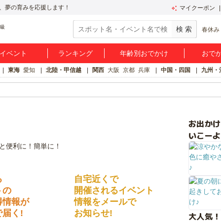
、夢の育みを応援します！
マイクーポン
春休み
イベント
ランキング
年齢別おでかけ
おで
東海
愛知
北陸・甲信越
関西
大阪
京都
兵庫
中国・四国
九州・
お出か
いこーよ
る
自宅近くで
トの
開催されるイベント
得情報が
情報をメールで
届く!
お知らせ!
大人気！