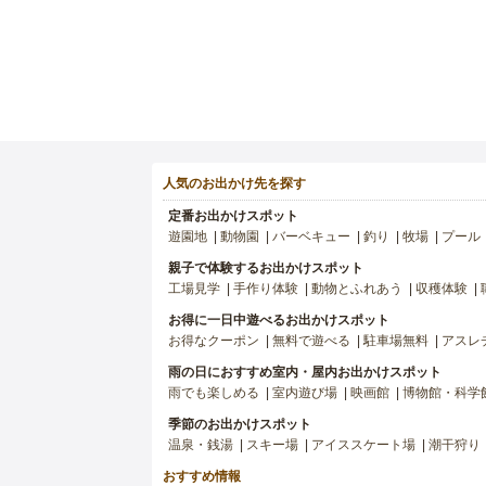
人気のお出かけ先を探す
定番お出かけスポット
遊園地
動物園
バーベキュー
釣り
牧場
プール
親子で体験するお出かけスポット
工場見学
手作り体験
動物とふれあう
収穫体験
お得に一日中遊べるお出かけスポット
お得なクーポン
無料で遊べる
駐車場無料
アスレ
雨の日におすすめ室内・屋内お出かけスポット
雨でも楽しめる
室内遊び場
映画館
博物館・科学
季節のお出かけスポット
温泉・銭湯
スキー場
アイススケート場
潮干狩り
おすすめ情報