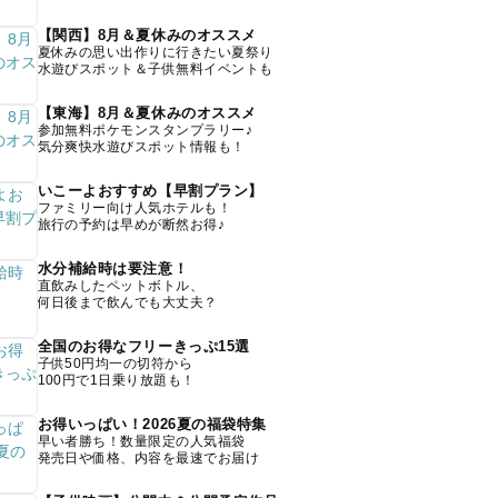
【関西】8月＆夏休みのオススメ
夏休みの思い出作りに行きたい夏祭り
水遊びスポット＆子供無料イベントも
【東海】8月＆夏休みのオススメ
参加無料ポケモンスタンプラリー♪
気分爽快水遊びスポット情報も！
いこーよおすすめ【早割プラン】
ファミリー向け人気ホテルも！
旅行の予約は早めが断然お得♪
水分補給時は要注意！
直飲みしたペットボトル、
何日後まで飲んでも大丈夫？
全国のお得なフリーきっぷ15選
子供50円均一の切符から
100円で1日乗り放題も！
お得いっぱい！2026夏の福袋特集
早い者勝ち！数量限定の人気福袋
発売日や価格、内容を最速でお届け