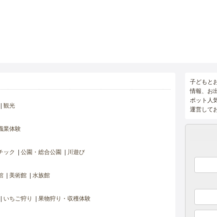
子どもと
情報、お
ポット人
観光
運営して
職業体験
チック
公園・総合公園
川遊び
館
美術館
水族館
いちご狩り
果物狩り・収穫体験