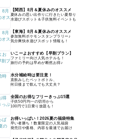
【関西】8月＆夏休みのオススメ
夏休みの思い出作りに行きたい夏祭り
水遊びスポット＆子供無料イベントも
【東海】8月＆夏休みのオススメ
参加無料ポケモンスタンプラリー♪
気分爽快水遊びスポット情報も！
いこーよおすすめ【早割プラン】
ファミリー向け人気ホテルも！
旅行の予約は早めが断然お得♪
水分補給時は要注意！
直飲みしたペットボトル、
何日後まで飲んでも大丈夫？
全国のお得なフリーきっぷ15選
子供50円均一の切符から
100円で1日乗り放題も！
お得いっぱい！2026夏の福袋特集
早い者勝ち！数量限定の人気福袋
発売日や価格、内容を最速でお届け