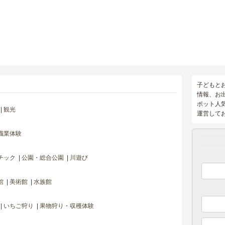
子どもと
情報、お
ポット人
観光
運営して
職業体験
チック
公園・総合公園
川遊び
館
美術館
水族館
いちご狩り
果物狩り・収穫体験