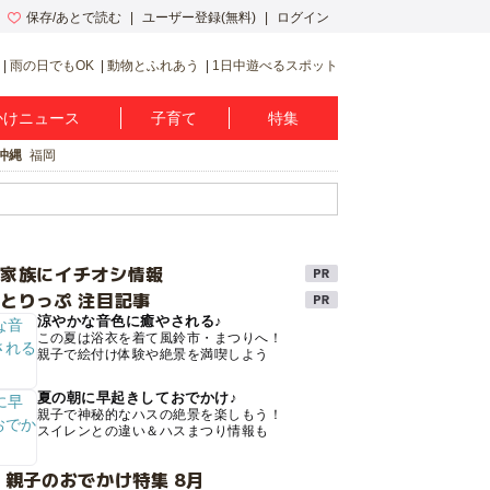
保存/あとで読む
ユーザー登録(無料)
ログイン
雨の日でもOK
動物とふれあう
1日中遊べるスポット
かけニュース
子育て
特集
沖縄
福岡
け家族にイチオシ情報
とりっぷ 注目記事
涼やかな音色に癒やされる♪
この夏は浴衣を着て風鈴市・まつりへ！
親子で絵付け体験や絶景を満喫しよう
夏の朝に早起きしておでかけ♪
親子で神秘的なハスの絶景を楽しもう！
スイレンとの違い＆ハスまつり情報も
 親子のおでかけ特集 8月