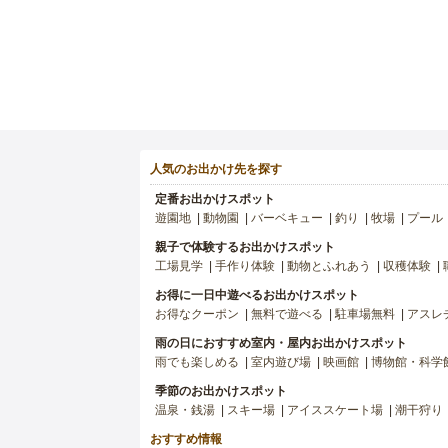
人気のお出かけ先を探す
定番お出かけスポット
遊園地
動物園
バーベキュー
釣り
牧場
プール
親子で体験するお出かけスポット
工場見学
手作り体験
動物とふれあう
収穫体験
お得に一日中遊べるお出かけスポット
お得なクーポン
無料で遊べる
駐車場無料
アスレ
雨の日におすすめ室内・屋内お出かけスポット
雨でも楽しめる
室内遊び場
映画館
博物館・科学
季節のお出かけスポット
温泉・銭湯
スキー場
アイススケート場
潮干狩り
おすすめ情報