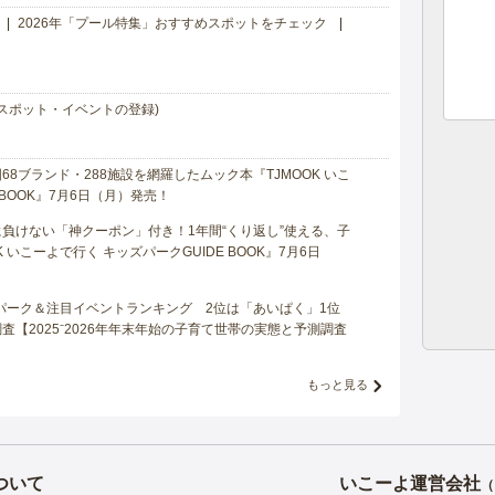
2026年「プール特集」おすすめスポットをチェック
スポット・イベントの登録)
8ブランド・288施設を網羅したムック本『TJMOOK いこ
 BOOK』7月6日（月）発売！
負けない「神クーポン」付き！1年間“くり返し”使える、子
 いこーよで行く キッズパークGUIDE BOOK』7月6日
マパーク＆注目イベントランキング 2位は「あいぱく」1位
【2025⁻2026年年末年始の子育て世帯の実態と予測調査
もっと見る
ついて
いこーよ運営会社
（