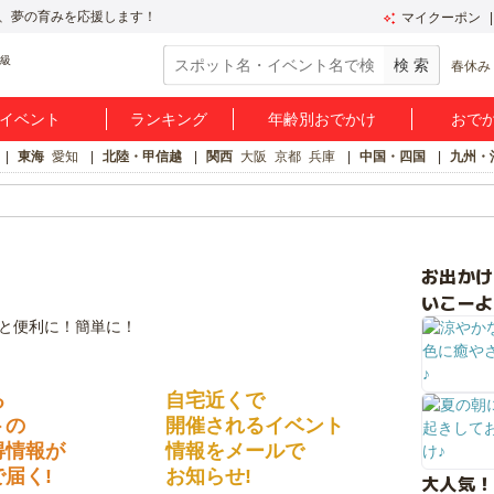
、夢の育みを応援します！
マイクーポン
春休み
イベント
ランキング
年齢別おでかけ
おで
東海
愛知
北陸・甲信越
関西
大阪
京都
兵庫
中国・四国
九州・
お出か
いこーよ
る
自宅近くで
トの
開催されるイベント
得情報が
情報をメールで
届く!
お知らせ!
大人気！