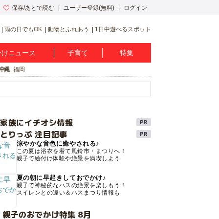
保存/あとで読む
ユーザー登録(無料)
ログイン
雨の日でもOK
動物とふれあう
1日中遊べるスポット
かけニュース
子育て
特集
沖縄
福岡
け家族にイチオシ情報
とりっぷ 注目記事
涼やかな音色に癒やされる♪
この夏は浴衣を着て風鈴市・まつりへ！
親子で絵付け体験や絶景を満喫しよう
夏の朝に早起きしておでかけ♪
親子で神秘的なハスの絶景を楽しもう！
スイレンとの違い＆ハスまつり情報も
 親子のおでかけ特集 8月