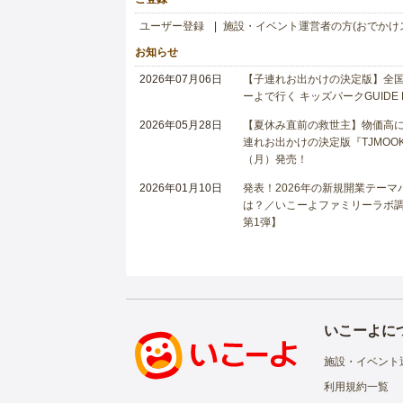
ユーザー登録
施設・イベント運営者の方(おでかけ
お知らせ
2026年07月06日
【子連れお出かけの決定版】全国6
ーよで行く キッズパークGUIDE
2026年05月28日
【夏休み直前の救世主】物価高に
連れお出かけの決定版『TJMOOK
（月）発売！
2026年01月10日
発表！2026年の新規開業テー
は？／いこーよファミリーラボ調査
第1弾】
いこーよに
施設・イベント
利用規約一覧