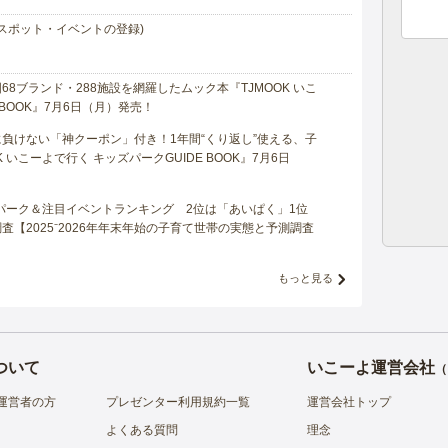
スポット・イベントの登録)
8ブランド・288施設を網羅したムック本『TJMOOK いこ
 BOOK』7月6日（月）発売！
負けない「神クーポン」付き！1年間“くり返し”使える、子
 いこーよで行く キッズパークGUIDE BOOK』7月6日
マパーク＆注目イベントランキング 2位は「あいぱく」1位
【2025⁻2026年年末年始の子育て世帯の実態と予測調査
もっと見る
ついて
いこーよ運営会社
（
運営者の方
プレゼンター利用規約一覧
運営会社トップ
よくある質問
理念