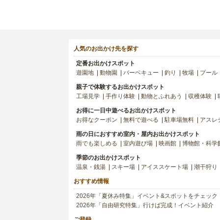
人気のお出かけ先を探す
定番お出かけスポット
遊園地
動物園
バーベキュー
釣り
牧場
プール
親子で体験するお出かけスポット
工場見学
手作り体験
動物とふれあう
収穫体験
お得に一日中遊べるお出かけスポット
お得なクーポン
無料で遊べる
駐車場無料
アスレ
雨の日におすすめ室内・屋内お出かけスポット
雨でも楽しめる
室内遊び場
映画館
博物館・科学
季節のお出かけスポット
温泉・銭湯
スキー場
アイススケート場
潮干狩り
おすすめ情報
2026年「夏休み特集」イベント&スポットをチェック
2026年「自由研究特集」行けば完成！イベント紹介
ご登録