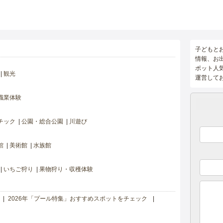
子どもと
情報、お
ポット人
観光
運営して
職業体験
チック
公園・総合公園
川遊び
館
美術館
水族館
いちご狩り
果物狩り・収穫体験
2026年「プール特集」おすすめスポットをチェック