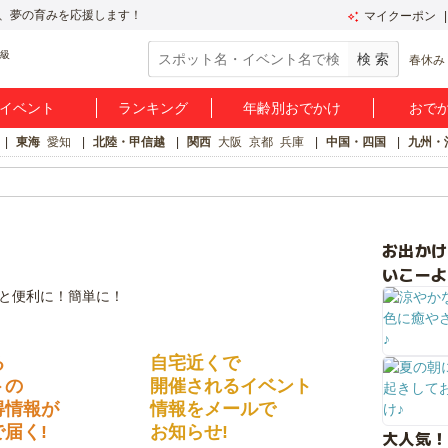
、夢の育みを応援します！
マイクーポン
春休み
イベント
ランキング
年齢別おでかけ
おで
東海
愛知
北陸・甲信越
関西
大阪
京都
兵庫
中国・四国
九州・
お出か
いこーよ
る
自宅近くで
トの
開催されるイベント
得情報が
情報をメールで
届く!
お知らせ!
大人気！