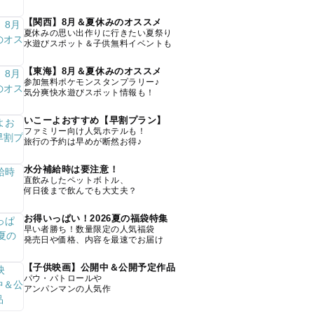
【関西】8月＆夏休みのオススメ
夏休みの思い出作りに行きたい夏祭り
水遊びスポット＆子供無料イベントも
【東海】8月＆夏休みのオススメ
参加無料ポケモンスタンプラリー♪
気分爽快水遊びスポット情報も！
いこーよおすすめ【早割プラン】
ファミリー向け人気ホテルも！
旅行の予約は早めが断然お得♪
水分補給時は要注意！
直飲みしたペットボトル、
何日後まで飲んでも大丈夫？
お得いっぱい！2026夏の福袋特集
早い者勝ち！数量限定の人気福袋
発売日や価格、内容を最速でお届け
【子供映画】公開中＆公開予定作品
パウ・パトロールや
アンパンマンの人気作