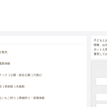
子どもと
情報、お
ポット人
観光
運営して
職業体験
チック
公園・総合公園
川遊び
館
美術館
水族館
いちご狩り
果物狩り・収穫体験