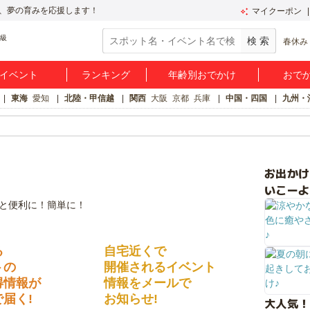
、夢の育みを応援します！
マイクーポン
春休み
イベント
ランキング
年齢別おでかけ
おで
東海
愛知
北陸・甲信越
関西
大阪
京都
兵庫
中国・四国
九州・
お出か
いこーよ
る
自宅近くで
トの
開催されるイベント
得情報が
情報をメールで
届く!
お知らせ!
大人気！