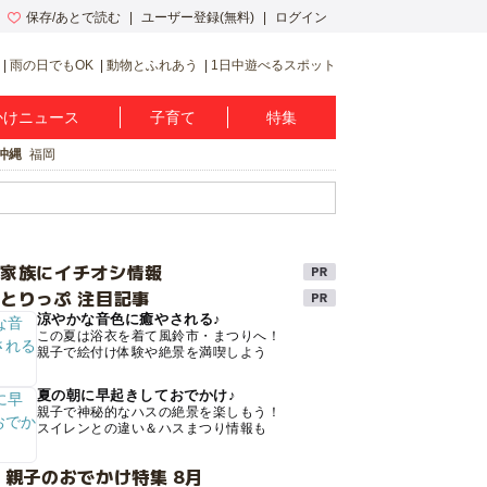
保存/あとで読む
ユーザー登録(無料)
ログイン
雨の日でもOK
動物とふれあう
1日中遊べるスポット
かけニュース
子育て
特集
沖縄
福岡
け家族にイチオシ情報
とりっぷ 注目記事
涼やかな音色に癒やされる♪
この夏は浴衣を着て風鈴市・まつりへ！
親子で絵付け体験や絶景を満喫しよう
夏の朝に早起きしておでかけ♪
親子で神秘的なハスの絶景を楽しもう！
スイレンとの違い＆ハスまつり情報も
 親子のおでかけ特集 8月