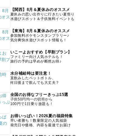
【関西】8月＆夏休みのオススメ
夏休みの思い出作りに行きたい夏祭り
水遊びスポット＆子供無料イベントも
【東海】8月＆夏休みのオススメ
参加無料ポケモンスタンプラリー♪
気分爽快水遊びスポット情報も！
いこーよおすすめ【早割プラン】
ファミリー向け人気ホテルも！
旅行の予約は早めが断然お得♪
水分補給時は要注意！
直飲みしたペットボトル、
何日後まで飲んでも大丈夫？
全国のお得なフリーきっぷ15選
子供50円均一の切符から
100円で1日乗り放題も！
お得いっぱい！2026夏の福袋特集
早い者勝ち！数量限定の人気福袋
発売日や価格、内容を最速でお届け