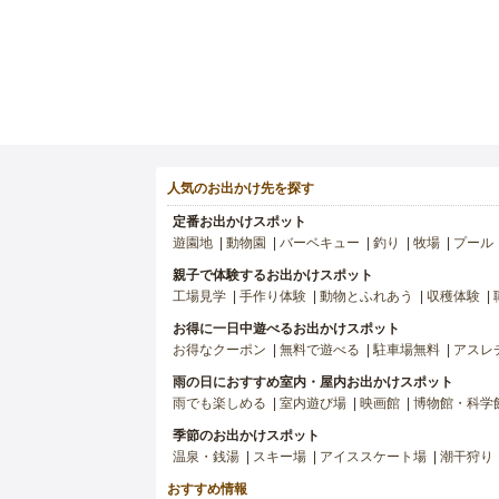
人気のお出かけ先を探す
定番お出かけスポット
遊園地
動物園
バーベキュー
釣り
牧場
プール
親子で体験するお出かけスポット
工場見学
手作り体験
動物とふれあう
収穫体験
お得に一日中遊べるお出かけスポット
お得なクーポン
無料で遊べる
駐車場無料
アスレ
雨の日におすすめ室内・屋内お出かけスポット
雨でも楽しめる
室内遊び場
映画館
博物館・科学
季節のお出かけスポット
温泉・銭湯
スキー場
アイススケート場
潮干狩り
おすすめ情報