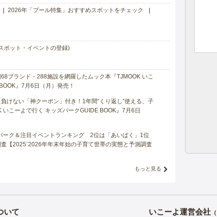
2026年「プール特集」おすすめスポットをチェック
スポット・イベントの登録)
8ブランド・288施設を網羅したムック本『TJMOOK いこ
 BOOK』7月6日（月）発売！
負けない「神クーポン」付き！1年間“くり返し”使える、子
 いこーよで行く キッズパークGUIDE BOOK』7月6日
マパーク＆注目イベントランキング 2位は「あいぱく」1位
【2025⁻2026年年末年始の子育て世帯の実態と予測調査
もっと見る
ついて
いこーよ運営会社
（