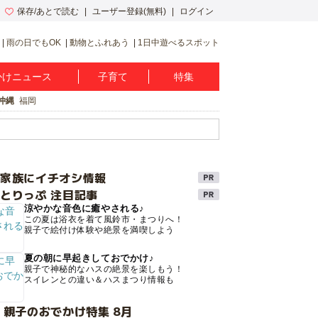
保存/あとで読む
ユーザー登録(無料)
ログイン
雨の日でもOK
動物とふれあう
1日中遊べるスポット
かけニュース
子育て
特集
沖縄
福岡
け家族にイチオシ情報
とりっぷ 注目記事
涼やかな音色に癒やされる♪
この夏は浴衣を着て風鈴市・まつりへ！
親子で絵付け体験や絶景を満喫しよう
夏の朝に早起きしておでかけ♪
親子で神秘的なハスの絶景を楽しもう！
スイレンとの違い＆ハスまつり情報も
 親子のおでかけ特集 8月