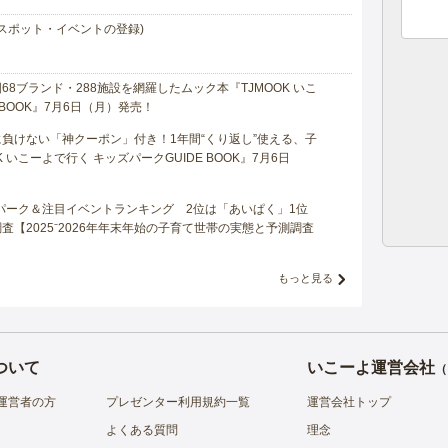
スポット・イベントの登録)
8ブランド・288施設を網羅したムック本『TJMOOK いこ
 BOOK』7月6日（月）発売！
負けない「神クーポン」付き！1年間“くり返し”使える、子
 いこーよで行く キッズパークGUIDE BOOK』7月6日
マパーク＆注目イベントランキング 2位は「あいぱく」1位
【2025⁻2026年年末年始の子育て世帯の実態と予測調査
もっと見る
ついて
いこーよ運営会社
（
運営者の方
プレゼンター利用規約一覧
運営会社トップ
よくある質問
理念