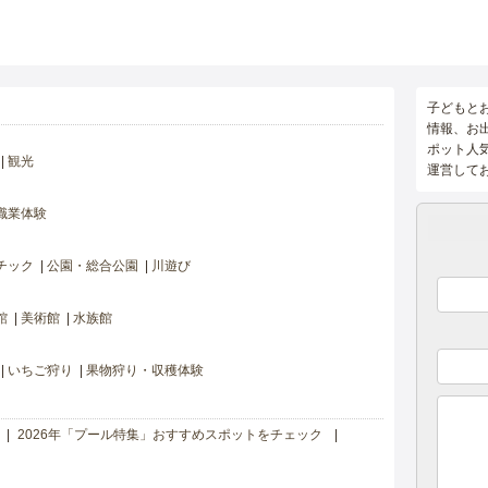
子どもと
情報、お
ポット人
観光
運営して
職業体験
チック
公園・総合公園
川遊び
館
美術館
水族館
いちご狩り
果物狩り・収穫体験
2026年「プール特集」おすすめスポットをチェック