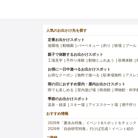
人気のお出かけ先を探す
定番お出かけスポット
遊園地
動物園
バーベキュー
釣り
牧場
プール
親子で体験するお出かけスポット
工場見学
手作り体験
動物とふれあう
収穫体験
お得に一日中遊べるお出かけスポット
お得なクーポン
無料で遊べる
駐車場無料
アスレ
雨の日におすすめ室内・屋内お出かけスポット
雨でも楽しめる
室内遊び場
映画館
博物館・科学
季節のお出かけスポット
温泉・銭湯
スキー場
アイススケート場
潮干狩り
おすすめ情報
2026年「夏休み特集」イベント&スポットをチェック
2026年「自由研究特集」行けば完成！イベント紹介
ご登録