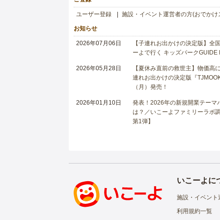
ユーザー登録
施設・イベント運営者の方(おでかけ
お知らせ
2026年07月06日
【子連れお出かけの決定版】全国6
ーよで行く キッズパークGUIDE
2026年05月28日
【夏休み直前の救世主】物価高に
連れお出かけの決定版『TJMOOK
（月）発売！
2026年01月10日
発表！2026年の新規開業テー
は？／いこーよファミリーラボ調査
第1弾】
いこーよに
施設・イベント
利用規約一覧