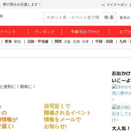
、夢の育みを応援します！
マイクーポン
春休み
イベント
ランキング
年齢別おでかけ
おで
東海
愛知
北陸・甲信越
関西
大阪
京都
兵庫
中国・四国
九州・
お出か
いこーよ
る
自宅近くで
トの
開催されるイベント
得情報が
情報をメールで
届く!
お知らせ!
大人気！