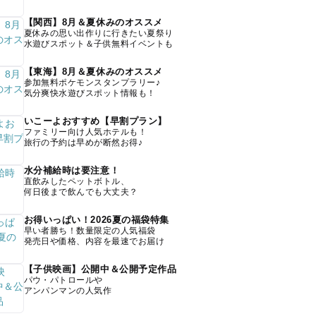
【関西】8月＆夏休みのオススメ
夏休みの思い出作りに行きたい夏祭り
水遊びスポット＆子供無料イベントも
【東海】8月＆夏休みのオススメ
参加無料ポケモンスタンプラリー♪
気分爽快水遊びスポット情報も！
いこーよおすすめ【早割プラン】
ファミリー向け人気ホテルも！
旅行の予約は早めが断然お得♪
水分補給時は要注意！
直飲みしたペットボトル、
何日後まで飲んでも大丈夫？
お得いっぱい！2026夏の福袋特集
早い者勝ち！数量限定の人気福袋
発売日や価格、内容を最速でお届け
【子供映画】公開中＆公開予定作品
パウ・パトロールや
アンパンマンの人気作