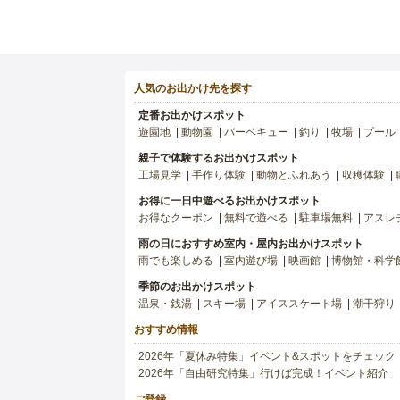
人気のお出かけ先を探す
定番お出かけスポット
遊園地
動物園
バーベキュー
釣り
牧場
プール
親子で体験するお出かけスポット
工場見学
手作り体験
動物とふれあう
収穫体験
お得に一日中遊べるお出かけスポット
お得なクーポン
無料で遊べる
駐車場無料
アスレ
雨の日におすすめ室内・屋内お出かけスポット
雨でも楽しめる
室内遊び場
映画館
博物館・科学
季節のお出かけスポット
温泉・銭湯
スキー場
アイススケート場
潮干狩り
おすすめ情報
2026年「夏休み特集」イベント&スポットをチェック
2026年「自由研究特集」行けば完成！イベント紹介
ご登録