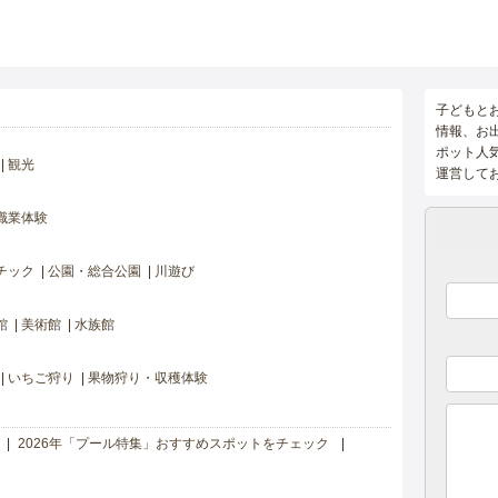
子どもと
情報、お
ポット人
観光
運営して
職業体験
チック
公園・総合公園
川遊び
館
美術館
水族館
いちご狩り
果物狩り・収穫体験
2026年「プール特集」おすすめスポットをチェック