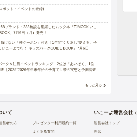
スポット・イベントの登録)
8ブランド・288施設を網羅したムック本『TJMOOK いこ
 BOOK』7月6日（月）発売！
負けない「神クーポン」付き！1年間“くり返し”使える、子
 いこーよで行く キッズパークGUIDE BOOK』7月6日
マパーク＆注目イベントランキング 2位は「あいぱく」1位
【2025⁻2026年年末年始の子育て世帯の実態と予測調査
もっと見る
ついて
いこーよ運営会社
（
運営者の方
プレゼンター利用規約一覧
運営会社トップ
よくある質問
理念