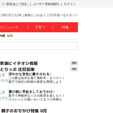
保存/あとで読む
ユーザー登録(無料)
ログイン
雨の日でもOK
動物とふれあう
1日中遊べるスポット
かけニュース
子育て
特集
沖縄
福岡
け家族にイチオシ情報
とりっぷ 注目記事
涼やかな音色に癒やされる♪
この夏は浴衣を着て風鈴市・まつりへ！
親子で絵付け体験や絶景を満喫しよう
夏の朝に早起きしておでかけ♪
親子で神秘的なハスの絶景を楽しもう！
スイレンとの違い＆ハスまつり情報も
 親子のおでかけ特集 8月