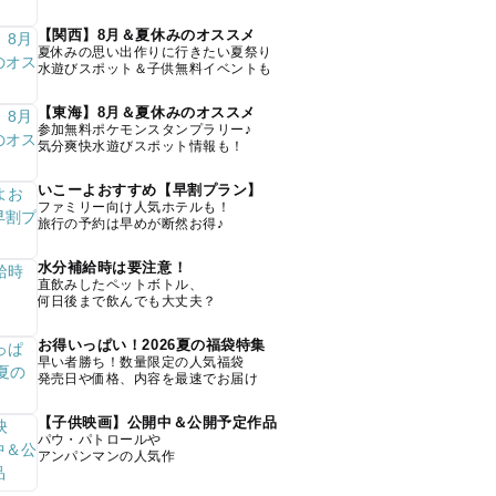
【関西】8月＆夏休みのオススメ
夏休みの思い出作りに行きたい夏祭り
水遊びスポット＆子供無料イベントも
【東海】8月＆夏休みのオススメ
参加無料ポケモンスタンプラリー♪
気分爽快水遊びスポット情報も！
いこーよおすすめ【早割プラン】
ファミリー向け人気ホテルも！
旅行の予約は早めが断然お得♪
水分補給時は要注意！
直飲みしたペットボトル、
何日後まで飲んでも大丈夫？
お得いっぱい！2026夏の福袋特集
早い者勝ち！数量限定の人気福袋
発売日や価格、内容を最速でお届け
【子供映画】公開中＆公開予定作品
パウ・パトロールや
アンパンマンの人気作