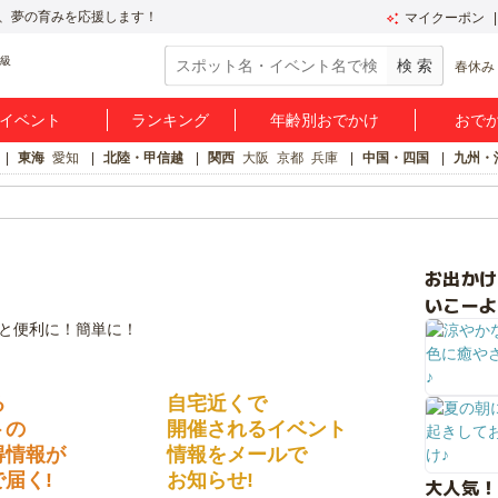
、夢の育みを応援します！
マイクーポン
春休み
イベント
ランキング
年齢別おでかけ
おで
東海
愛知
北陸・甲信越
関西
大阪
京都
兵庫
中国・四国
九州・
お出か
いこーよ
る
自宅近くで
トの
開催されるイベント
得情報が
情報をメールで
届く!
お知らせ!
大人気！