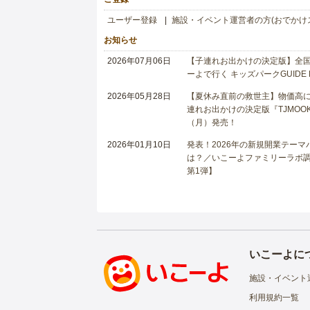
ユーザー登録
施設・イベント運営者の方(おでかけ
お知らせ
2026年07月06日
【子連れお出かけの決定版】全国6
ーよで行く キッズパークGUIDE
2026年05月28日
【夏休み直前の救世主】物価高に
連れお出かけの決定版『TJMOOK
（月）発売！
2026年01月10日
発表！2026年の新規開業テー
は？／いこーよファミリーラボ調査
第1弾】
いこーよに
施設・イベント
利用規約一覧