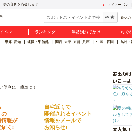
、夢の育みを応援します！
マイクーポン
春休み
イベント
ランキング
年齢別おでかけ
おで
東海
愛知
北陸・甲信越
関西
大阪
京都
兵庫
中国・四国
九州・
お出か
いこーよ
る
自宅近くで
トの
開催されるイベント
得情報が
情報をメールで
届く!
お知らせ!
大人気！