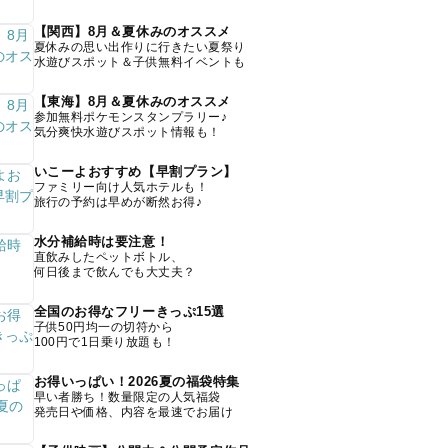
【関西】8月＆夏休みのオススメ
夏休みの思い出作りに行きたい夏祭り
水遊びスポット＆子供無料イベントも
【東海】8月＆夏休みのオススメ
参加無料ポケモンスタンプラリー♪
気分爽快水遊びスポット情報も！
いこーよおすすめ【早割プラン】
ファミリー向け人気ホテルも！
旅行の予約は早めが断然お得♪
水分補給時は要注意！
直飲みしたペットボトル、
何日後まで飲んでも大丈夫？
全国のお得なフリーきっぷ15選
子供50円均一の切符から
100円で1日乗り放題も！
お得いっぱい！2026夏の福袋特集
早い者勝ち！数量限定の人気福袋
発売日や価格、内容を最速でお届け