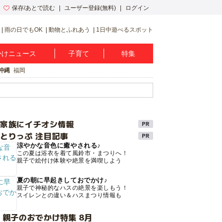
保存/あとで読む
ユーザー登録(無料)
ログイン
雨の日でもOK
動物とふれあう
1日中遊べるスポット
かけニュース
子育て
特集
沖縄
福岡
け家族にイチオシ情報
とりっぷ 注目記事
涼やかな音色に癒やされる♪
この夏は浴衣を着て風鈴市・まつりへ！
親子で絵付け体験や絶景を満喫しよう
夏の朝に早起きしておでかけ♪
親子で神秘的なハスの絶景を楽しもう！
スイレンとの違い＆ハスまつり情報も
 親子のおでかけ特集 8月