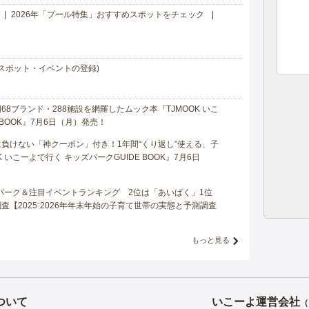
2026年「プール特集」おすすめスポットをチェック
スポット・イベントの登録)
8ブランド・288施設を網羅したムック本『TJMOOK いこ
 BOOK』7月6日（月）発売！
負けない「神クーポン」付き！1年間“くり返し”使える、子
 いこーよで行く キッズパークGUIDE BOOK』7月6日
マパーク＆注目イベントランキング 2位は「あいぱく」1位
【2025⁻2026年年末年始の子育て世帯の実態と予測調査
もっと見る
ついて
いこーよ運営会社
（