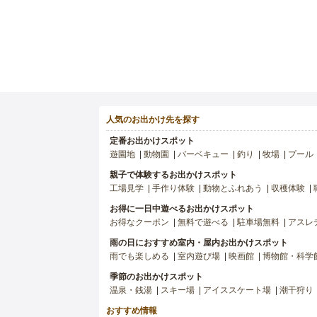
人気のお出かけ先を探す
定番お出かけスポット
遊園地
動物園
バーベキュー
釣り
牧場
プール
親子で体験するお出かけスポット
工場見学
手作り体験
動物とふれあう
収穫体験
お得に一日中遊べるお出かけスポット
お得なクーポン
無料で遊べる
駐車場無料
アスレ
雨の日におすすめ室内・屋内お出かけスポット
雨でも楽しめる
室内遊び場
映画館
博物館・科学
季節のお出かけスポット
温泉・銭湯
スキー場
アイススケート場
潮干狩り
おすすめ情報