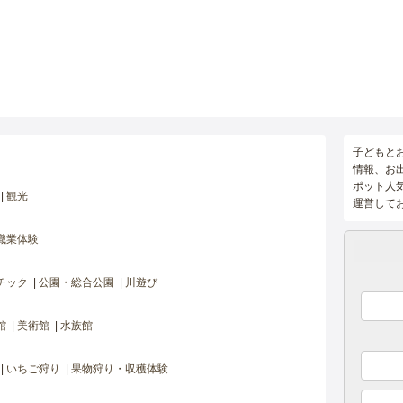
子どもと
情報、お
ポット人
観光
運営して
職業体験
チック
公園・総合公園
川遊び
館
美術館
水族館
いちご狩り
果物狩り・収穫体験