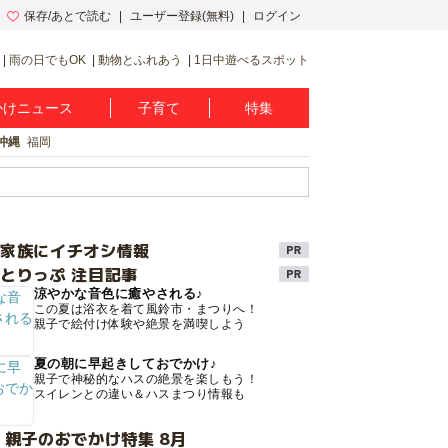
保存/あとで読む
ユーザー登録(無料)
ログイン
雨の日でもOK
動物とふれあう
1日中遊べるスポット
かけニュース
子育て
特集
沖縄
福岡
け家族にイチオシ情報
とりっぷ 注目記事
涼やかな音色に癒やされる♪
この夏は浴衣を着て風鈴市・まつりへ！
親子で絵付け体験や絶景を満喫しよう
夏の朝に早起きしておでかけ♪
親子で神秘的なハスの絶景を楽しもう！
スイレンとの違い＆ハスまつり情報も
 親子のおでかけ特集 8月