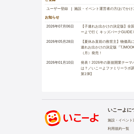
ユーザー登録
施設・イベント運営者の方(おでかけ
お知らせ
2026年07月06日
【子連れお出かけの決定版】全国6
ーよで行く キッズパークGUIDE
2026年05月28日
【夏休み直前の救世主】物価高に
連れお出かけの決定版『TJMOOK
（月）発売！
2026年01月10日
発表！2026年の新規開業テー
は？／いこーよファミリーラボ調査
第1弾】
いこーよに
施設・イベント
利用規約一覧