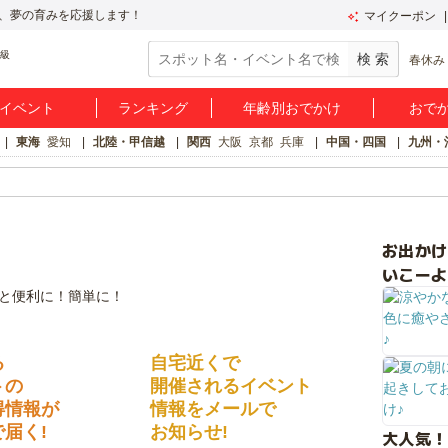
、夢の育みを応援します！
マイクーポン
春休み
イベント
ランキング
年齢別おでかけ
おで
東海
愛知
北陸・甲信越
関西
大阪
京都
兵庫
中国・四国
九州・
お出か
いこーよ
る
自宅近くで
トの
開催されるイベント
得情報が
情報をメールで
届く!
お知らせ!
大人気！