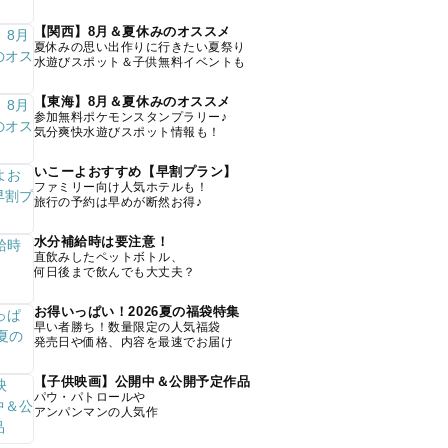
【関西】8月＆夏休みのオススメ
夏休みの思い出作りに行きたい夏祭り
水遊びスポット＆子供無料イベントも
【東海】8月＆夏休みのオススメ
参加無料ポケモンスタンプラリー♪
気分爽快水遊びスポット情報も！
いこーよおすすめ【早割プラン】
ファミリー向け人気ホテルも！
旅行の予約は早めが断然お得♪
水分補給時は要注意！
直飲みしたペットボトル、
何日後まで飲んでも大丈夫？
お得いっぱい！2026夏の福袋特集
早い者勝ち！数量限定の人気福袋
発売日や価格、内容を最速でお届け
【子供映画】公開中＆公開予定作品
パウ・パトロールや
アンパンマンの人気作