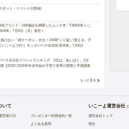
スポット・イベントの登録)
8ブランド・288施設を網羅したムック本『TJMOOK いこ
 BOOK』7月6日（月）発売！
負けない「神クーポン」付き！1年間“くり返し”使える、子
 いこーよで行く キッズパークGUIDE BOOK』7月6日
マパーク＆注目イベントランキング 2位は「あいぱく」1位
【2025⁻2026年年末年始の子育て世帯の実態と予測調査
もっと見る
ついて
いこーよ運営会社
（
運営者の方
プレゼンター利用規約一覧
運営会社トップ
よくある質問
理念