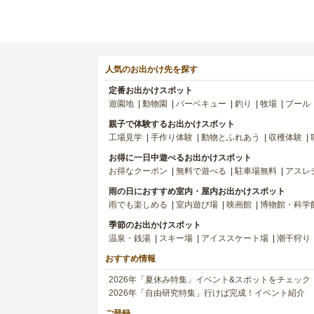
人気のお出かけ先を探す
定番お出かけスポット
遊園地
動物園
バーベキュー
釣り
牧場
プール
親子で体験するお出かけスポット
工場見学
手作り体験
動物とふれあう
収穫体験
お得に一日中遊べるお出かけスポット
お得なクーポン
無料で遊べる
駐車場無料
アスレ
雨の日におすすめ室内・屋内お出かけスポット
雨でも楽しめる
室内遊び場
映画館
博物館・科学
季節のお出かけスポット
温泉・銭湯
スキー場
アイススケート場
潮干狩り
おすすめ情報
2026年「夏休み特集」イベント&スポットをチェック
2026年「自由研究特集」行けば完成！イベント紹介
ご登録