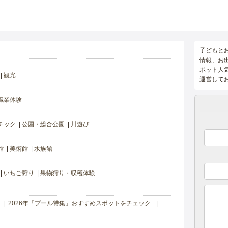
子どもと
情報、お
ポット人
観光
運営して
職業体験
チック
公園・総合公園
川遊び
館
美術館
水族館
いちご狩り
果物狩り・収穫体験
2026年「プール特集」おすすめスポットをチェック