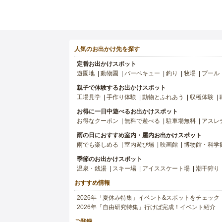
人気のお出かけ先を探す
定番お出かけスポット
遊園地
動物園
バーベキュー
釣り
牧場
プール
親子で体験するお出かけスポット
工場見学
手作り体験
動物とふれあう
収穫体験
お得に一日中遊べるお出かけスポット
お得なクーポン
無料で遊べる
駐車場無料
アスレ
雨の日におすすめ室内・屋内お出かけスポット
雨でも楽しめる
室内遊び場
映画館
博物館・科学
季節のお出かけスポット
温泉・銭湯
スキー場
アイススケート場
潮干狩り
おすすめ情報
2026年「夏休み特集」イベント&スポットをチェック
2026年「自由研究特集」行けば完成！イベント紹介
ご登録