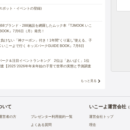
スポット・イベントの登録)
8ブランド・288施設を網羅したムック本『TJMOOK いこ
 BOOK』7月6日（月）発売！
負けない「神クーポン」付き！1年間“くり返し”使える、子
 いこーよで行く キッズパークGUIDE BOOK』7月6日
マパーク＆注目イベントランキング 2位は「あいぱく」1位
【2025⁻2026年年末年始の子育て世帯の実態と予測調査
もっと見る
ついて
いこーよ運営会社
（
運営者の方
プレゼンター利用規約一覧
運営会社トップ
よくある質問
理念