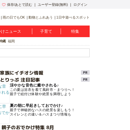
保存/あとで読む
ユーザー登録(無料)
ログイン
雨の日でもOK
動物とふれあう
1日中遊べるスポット
かけニュース
子育て
特集
沖縄
福岡
け家族にイチオシ情報
とりっぷ 注目記事
涼やかな音色に癒やされる♪
この夏は浴衣を着て風鈴市・まつりへ！
親子で絵付け体験や絶景を満喫しよう
夏の朝に早起きしておでかけ♪
親子で神秘的なハスの絶景を楽しもう！
スイレンとの違い＆ハスまつり情報も
 親子のおでかけ特集 8月