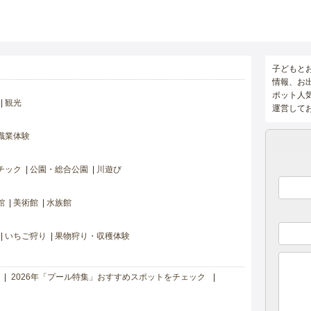
子どもと
情報、お
ポット人
観光
運営して
職業体験
チック
公園・総合公園
川遊び
館
美術館
水族館
いちご狩り
果物狩り・収穫体験
2026年「プール特集」おすすめスポットをチェック