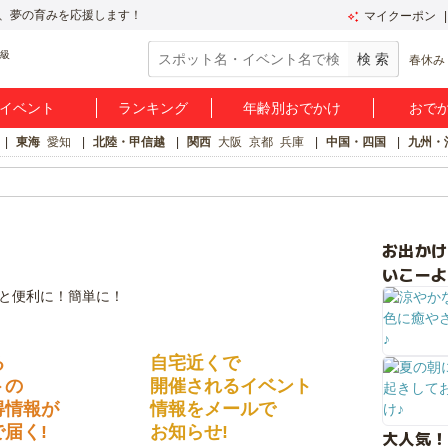
、夢の育みを応援します！
マイクーポン
春休み
イベント
ランキング
年齢別おでかけ
おで
東海
愛知
北陸・甲信越
関西
大阪
京都
兵庫
中国・四国
九州・
お出か
いこーよ
る
自宅近くで
トの
開催されるイベント
得情報が
情報をメールで
届く!
お知らせ!
大人気！