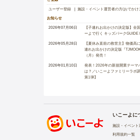
ユーザー登録
施設・イベント運営者の方(おでかけ
お知らせ
2026年07月06日
【子連れお出かけの決定版】全国6
ーよで行く キッズパークGUIDE
2026年05月28日
【夏休み直前の救世主】物価高に
連れお出かけの決定版『TJMOOK
（月）発売！
2026年01月10日
発表！2026年の新規開業テー
は？／いこーよファミリーラボ調査
第1弾】
いこーよに
施設・イベント
利用規約一覧