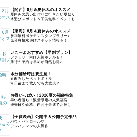
【関西】8月＆夏休みのオススメ
夏休みの思い出作りに行きたい夏祭り
水遊びスポット＆子供無料イベントも
【東海】8月＆夏休みのオススメ
参加無料ポケモンスタンプラリー♪
気分爽快水遊びスポット情報も！
いこーよおすすめ【早割プラン】
ファミリー向け人気ホテルも！
旅行の予約は早めが断然お得♪
水分補給時は要注意！
直飲みしたペットボトル、
何日後まで飲んでも大丈夫？
お得いっぱい！2026夏の福袋特集
早い者勝ち！数量限定の人気福袋
発売日や価格、内容を最速でお届け
【子供映画】公開中＆公開予定作品
パウ・パトロールや
アンパンマンの人気作