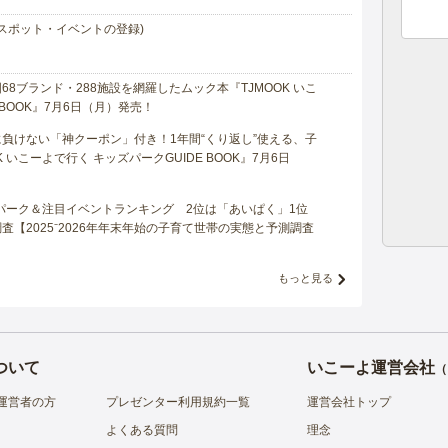
スポット・イベントの登録)
8ブランド・288施設を網羅したムック本『TJMOOK いこ
 BOOK』7月6日（月）発売！
負けない「神クーポン」付き！1年間“くり返し”使える、子
 いこーよで行く キッズパークGUIDE BOOK』7月6日
マパーク＆注目イベントランキング 2位は「あいぱく」1位
【2025⁻2026年年末年始の子育て世帯の実態と予測調査
もっと見る
ついて
いこーよ運営会社
（
運営者の方
プレゼンター利用規約一覧
運営会社トップ
よくある質問
理念