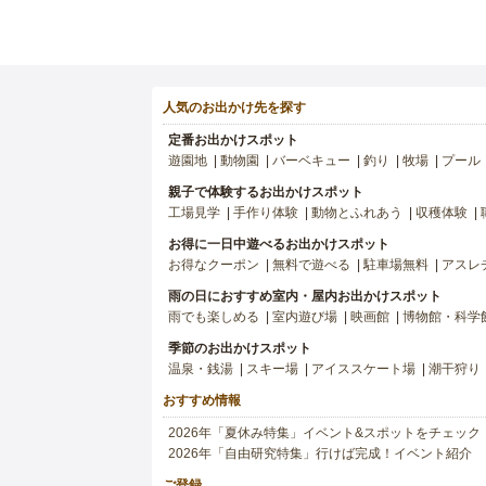
人気のお出かけ先を探す
定番お出かけスポット
遊園地
動物園
バーベキュー
釣り
牧場
プール
親子で体験するお出かけスポット
工場見学
手作り体験
動物とふれあう
収穫体験
お得に一日中遊べるお出かけスポット
お得なクーポン
無料で遊べる
駐車場無料
アスレ
雨の日におすすめ室内・屋内お出かけスポット
雨でも楽しめる
室内遊び場
映画館
博物館・科学
季節のお出かけスポット
温泉・銭湯
スキー場
アイススケート場
潮干狩り
おすすめ情報
2026年「夏休み特集」イベント&スポットをチェック
2026年「自由研究特集」行けば完成！イベント紹介
ご登録