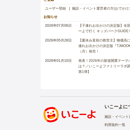
ユーザー登録
施設・イベント運営者の方(おでかけ
お知らせ
2026年07月06日
【子連れお出かけの決定版】全国6
ーよで行く キッズパークGUIDE
2026年05月28日
【夏休み直前の救世主】物価高に
連れお出かけの決定版『TJMOOK
（月）発売！
2026年01月10日
発表！2026年の新規開業テー
は？／いこーよファミリーラボ調査
第1弾】
いこーよに
施設・イベント
利用規約一覧