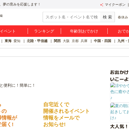
、夢の育みを応援します！
マイクーポン
春休み
イベント
ランキング
年齢別おでかけ
おで
東海
愛知
北陸・甲信越
関西
大阪
京都
兵庫
中国・四国
九州・
お出か
いこーよ
る
自宅近くで
トの
開催されるイベント
得情報が
情報をメールで
届く!
お知らせ!
大人気！