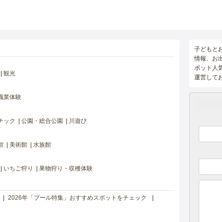
子どもと
情報、お
ポット人
観光
運営して
職業体験
チック
公園・総合公園
川遊び
館
美術館
水族館
いちご狩り
果物狩り・収穫体験
2026年「プール特集」おすすめスポットをチェック