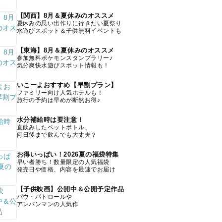
【関西】8月＆夏休みのオススメ
夏休みの思い出作りに行きたい夏祭り
水遊びスポット＆子供無料イベントも
【東海】8月＆夏休みのオススメ
参加無料ポケモンスタンプラリー♪
気分爽快水遊びスポット情報も！
いこーよおすすめ【早割プラン】
ファミリー向け人気ホテルも！
旅行の予約は早めが断然お得♪
水分補給時は要注意！
直飲みしたペットボトル、
何日後まで飲んでも大丈夫？
お得いっぱい！2026夏の福袋特集
早い者勝ち！数量限定の人気福袋
発売日や価格、内容を最速でお届け
【子供映画】公開中＆公開予定作品
パウ・パトロールや
アンパンマンの人気作