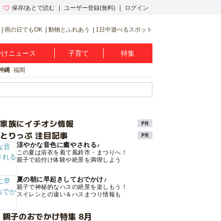
保存/あとで読む
ユーザー登録(無料)
ログイン
雨の日でもOK
動物とふれあう
1日中遊べるスポット
かけニュース
子育て
特集
沖縄
福岡
け家族にイチオシ情報
とりっぷ 注目記事
涼やかな音色に癒やされる♪
この夏は浴衣を着て風鈴市・まつりへ！
親子で絵付け体験や絶景を満喫しよう
夏の朝に早起きしておでかけ♪
親子で神秘的なハスの絶景を楽しもう！
スイレンとの違い＆ハスまつり情報も
 親子のおでかけ特集 8月