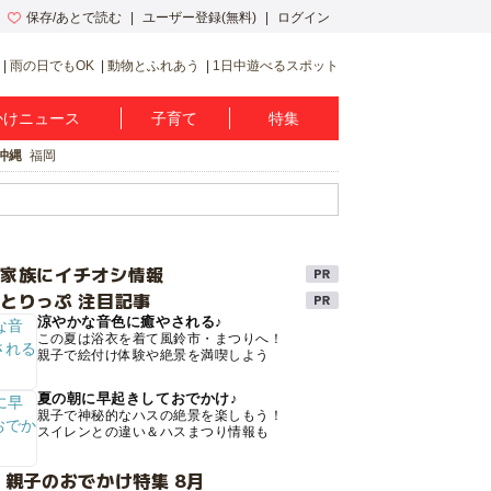
保存/あとで読む
ユーザー登録(無料)
ログイン
雨の日でもOK
動物とふれあう
1日中遊べるスポット
かけニュース
子育て
特集
沖縄
福岡
け家族にイチオシ情報
とりっぷ 注目記事
涼やかな音色に癒やされる♪
この夏は浴衣を着て風鈴市・まつりへ！
親子で絵付け体験や絶景を満喫しよう
夏の朝に早起きしておでかけ♪
親子で神秘的なハスの絶景を楽しもう！
スイレンとの違い＆ハスまつり情報も
 親子のおでかけ特集 8月