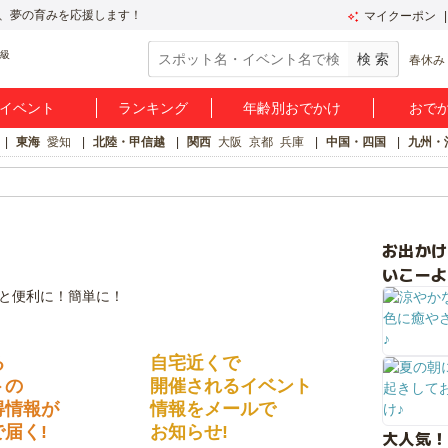
、夢の育みを応援します！
マイクーポン
春休み
イベント
ランキング
年齢別おでかけ
おで
東海
愛知
北陸・甲信越
関西
大阪
京都
兵庫
中国・四国
九州・
お出か
いこーよ
る
自宅近くで
トの
開催されるイベント
得情報が
情報をメールで
届く!
お知らせ!
大人気！