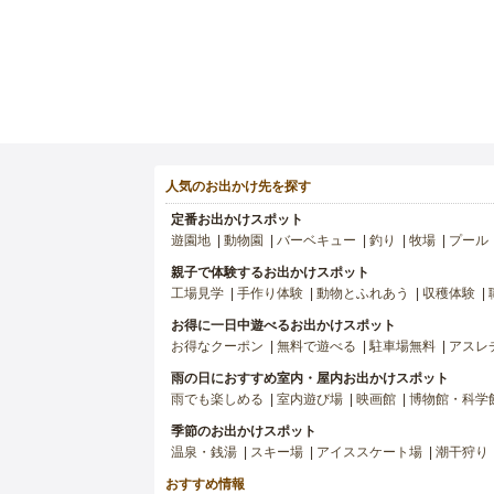
人気のお出かけ先を探す
定番お出かけスポット
遊園地
動物園
バーベキュー
釣り
牧場
プール
親子で体験するお出かけスポット
工場見学
手作り体験
動物とふれあう
収穫体験
お得に一日中遊べるお出かけスポット
お得なクーポン
無料で遊べる
駐車場無料
アスレ
雨の日におすすめ室内・屋内お出かけスポット
雨でも楽しめる
室内遊び場
映画館
博物館・科学
季節のお出かけスポット
温泉・銭湯
スキー場
アイススケート場
潮干狩り
おすすめ情報