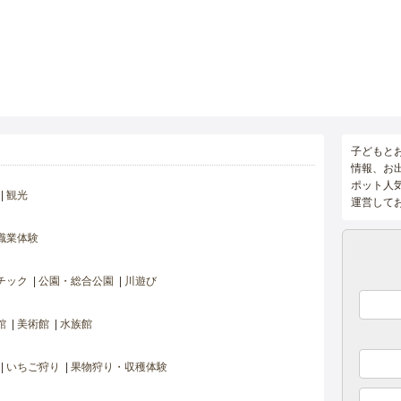
子どもと
情報、お
ポット人
観光
運営して
職業体験
チック
公園・総合公園
川遊び
館
美術館
水族館
いちご狩り
果物狩り・収穫体験