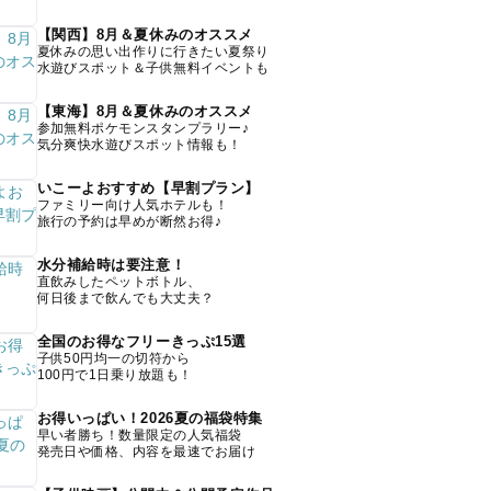
【関西】8月＆夏休みのオススメ
夏休みの思い出作りに行きたい夏祭り
水遊びスポット＆子供無料イベントも
【東海】8月＆夏休みのオススメ
参加無料ポケモンスタンプラリー♪
気分爽快水遊びスポット情報も！
いこーよおすすめ【早割プラン】
ファミリー向け人気ホテルも！
旅行の予約は早めが断然お得♪
水分補給時は要注意！
直飲みしたペットボトル、
何日後まで飲んでも大丈夫？
全国のお得なフリーきっぷ15選
子供50円均一の切符から
100円で1日乗り放題も！
お得いっぱい！2026夏の福袋特集
早い者勝ち！数量限定の人気福袋
発売日や価格、内容を最速でお届け