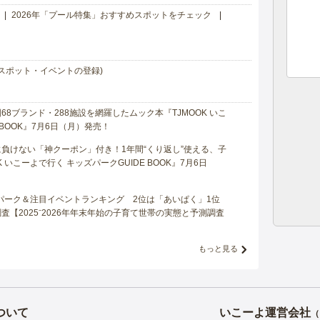
2026年「プール特集」おすすめスポットをチェック
スポット・イベントの登録)
8ブランド・288施設を網羅したムック本『TJMOOK いこ
 BOOK』7月6日（月）発売！
負けない「神クーポン」付き！1年間“くり返し”使える、子
 いこーよで行く キッズパークGUIDE BOOK』7月6日
マパーク＆注目イベントランキング 2位は「あいぱく」1位
【2025⁻2026年年末年始の子育て世帯の実態と予測調査
もっと見る
ついて
いこーよ運営会社
（