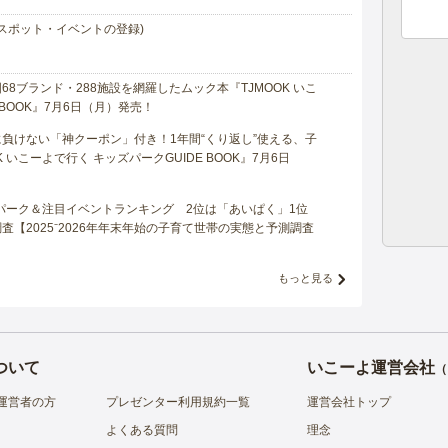
スポット・イベントの登録)
8ブランド・288施設を網羅したムック本『TJMOOK いこ
 BOOK』7月6日（月）発売！
負けない「神クーポン」付き！1年間“くり返し”使える、子
 いこーよで行く キッズパークGUIDE BOOK』7月6日
マパーク＆注目イベントランキング 2位は「あいぱく」1位
【2025⁻2026年年末年始の子育て世帯の実態と予測調査
もっと見る
ついて
いこーよ運営会社
（
運営者の方
プレゼンター利用規約一覧
運営会社トップ
よくある質問
理念