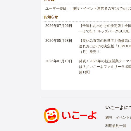
ユーザー登録
施設・イベント運営者の方(おでかけ
お知らせ
2026年07月06日
【子連れお出かけの決定版】全国6
ーよで行く キッズパークGUIDE
2026年05月28日
【夏休み直前の救世主】物価高に
連れお出かけの決定版『TJMOOK
（月）発売！
2026年01月10日
発表！2026年の新規開業テー
は？／いこーよファミリーラボ調査
第1弾】
いこーよに
施設・イベント
利用規約一覧