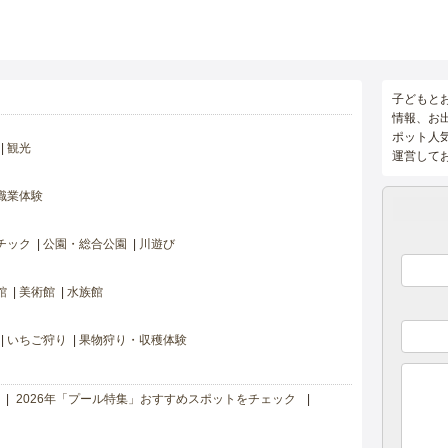
子どもと
情報、お
ポット人
観光
運営して
職業体験
チック
公園・総合公園
川遊び
館
美術館
水族館
いちご狩り
果物狩り・収穫体験
2026年「プール特集」おすすめスポットをチェック