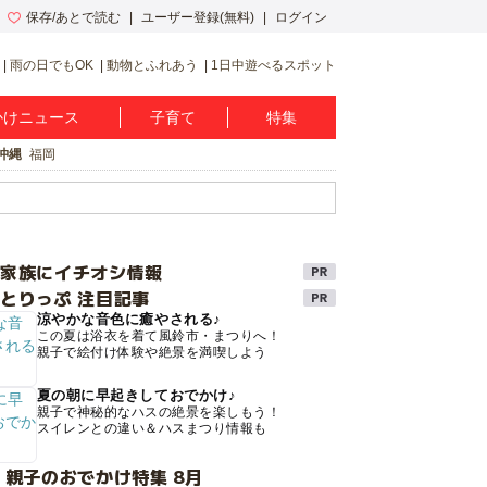
保存/あとで読む
ユーザー登録(無料)
ログイン
雨の日でもOK
動物とふれあう
1日中遊べるスポット
かけニュース
子育て
特集
沖縄
福岡
け家族にイチオシ情報
とりっぷ 注目記事
涼やかな音色に癒やされる♪
この夏は浴衣を着て風鈴市・まつりへ！
親子で絵付け体験や絶景を満喫しよう
夏の朝に早起きしておでかけ♪
親子で神秘的なハスの絶景を楽しもう！
スイレンとの違い＆ハスまつり情報も
 親子のおでかけ特集 8月