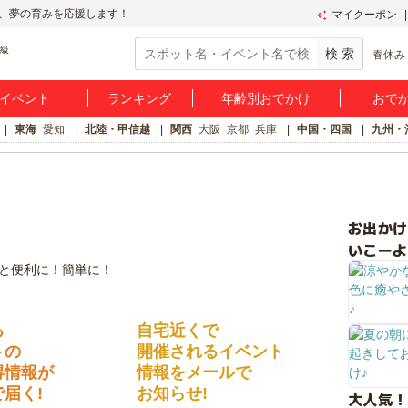
、夢の育みを応援します！
マイクーポン
春休み
イベント
ランキング
年齢別おでかけ
おで
東海
愛知
北陸・甲信越
関西
大阪
京都
兵庫
中国・四国
九州・
お出か
いこーよ
る
自宅近くで
トの
開催されるイベント
得情報が
情報をメールで
届く!
お知らせ!
大人気！