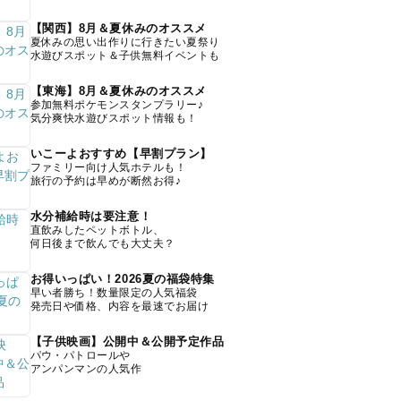
【関西】8月＆夏休みのオススメ
夏休みの思い出作りに行きたい夏祭り
水遊びスポット＆子供無料イベントも
【東海】8月＆夏休みのオススメ
参加無料ポケモンスタンプラリー♪
気分爽快水遊びスポット情報も！
いこーよおすすめ【早割プラン】
ファミリー向け人気ホテルも！
旅行の予約は早めが断然お得♪
水分補給時は要注意！
直飲みしたペットボトル、
何日後まで飲んでも大丈夫？
お得いっぱい！2026夏の福袋特集
早い者勝ち！数量限定の人気福袋
発売日や価格、内容を最速でお届け
【子供映画】公開中＆公開予定作品
パウ・パトロールや
アンパンマンの人気作