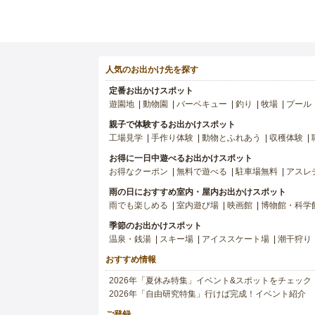
人気のお出かけ先を探す
定番お出かけスポット
遊園地
動物園
バーベキュー
釣り
牧場
プール
親子で体験するお出かけスポット
工場見学
手作り体験
動物とふれあう
収穫体験
お得に一日中遊べるお出かけスポット
お得なクーポン
無料で遊べる
駐車場無料
アスレ
雨の日におすすめ室内・屋内お出かけスポット
雨でも楽しめる
室内遊び場
映画館
博物館・科学
季節のお出かけスポット
温泉・銭湯
スキー場
アイススケート場
潮干狩り
おすすめ情報
2026年「夏休み特集」イベント&スポットをチェック
2026年「自由研究特集」行けば完成！イベント紹介
ご登録