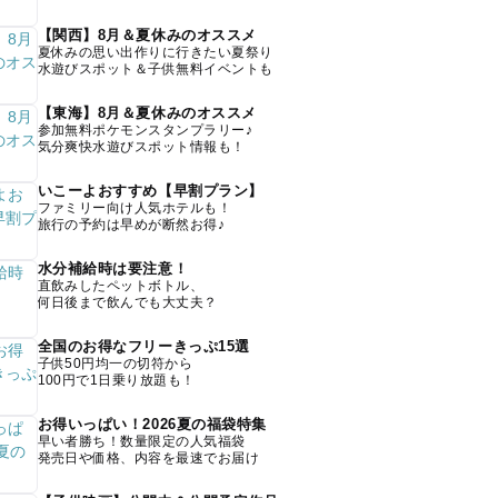
【関西】8月＆夏休みのオススメ
夏休みの思い出作りに行きたい夏祭り
水遊びスポット＆子供無料イベントも
【東海】8月＆夏休みのオススメ
参加無料ポケモンスタンプラリー♪
気分爽快水遊びスポット情報も！
いこーよおすすめ【早割プラン】
ファミリー向け人気ホテルも！
旅行の予約は早めが断然お得♪
水分補給時は要注意！
直飲みしたペットボトル、
何日後まで飲んでも大丈夫？
全国のお得なフリーきっぷ15選
子供50円均一の切符から
100円で1日乗り放題も！
お得いっぱい！2026夏の福袋特集
早い者勝ち！数量限定の人気福袋
発売日や価格、内容を最速でお届け