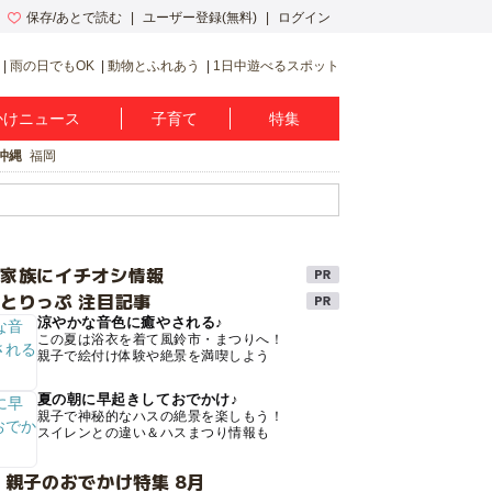
保存/あとで読む
ユーザー登録(無料)
ログイン
雨の日でもOK
動物とふれあう
1日中遊べるスポット
かけニュース
子育て
特集
沖縄
福岡
け家族にイチオシ情報
とりっぷ 注目記事
涼やかな音色に癒やされる♪
この夏は浴衣を着て風鈴市・まつりへ！
親子で絵付け体験や絶景を満喫しよう
夏の朝に早起きしておでかけ♪
親子で神秘的なハスの絶景を楽しもう！
スイレンとの違い＆ハスまつり情報も
 親子のおでかけ特集 8月