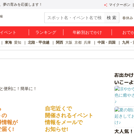
、夢の育みを応援します！
マイクーポン
春休み
イベント
ランキング
年齢別おでかけ
おで
東海
愛知
北陸・甲信越
関西
大阪
京都
兵庫
中国・四国
九州・
お出か
いこーよ
る
自宅近くで
トの
開催されるイベント
得情報が
情報をメールで
届く!
お知らせ!
大人気！