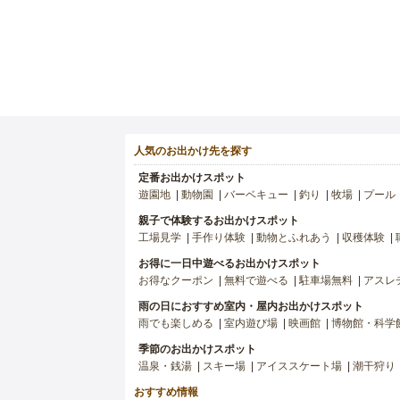
人気のお出かけ先を探す
定番お出かけスポット
遊園地
動物園
バーベキュー
釣り
牧場
プール
親子で体験するお出かけスポット
工場見学
手作り体験
動物とふれあう
収穫体験
お得に一日中遊べるお出かけスポット
お得なクーポン
無料で遊べる
駐車場無料
アスレ
雨の日におすすめ室内・屋内お出かけスポット
雨でも楽しめる
室内遊び場
映画館
博物館・科学
季節のお出かけスポット
温泉・銭湯
スキー場
アイススケート場
潮干狩り
おすすめ情報