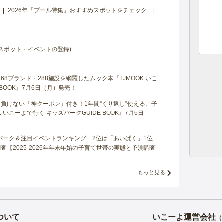
2026年「プール特集」おすすめスポットをチェック
スポット・イベントの登録)
8ブランド・288施設を網羅したムック本『TJMOOK いこ
 BOOK』7月6日（月）発売！
負けない「神クーポン」付き！1年間“くり返し”使える、子
 いこーよで行く キッズパークGUIDE BOOK』7月6日
マパーク＆注目イベントランキング 2位は「あいぱく」1位
【2025⁻2026年年末年始の子育て世帯の実態と予測調査
もっと見る
ついて
いこーよ運営会社
（