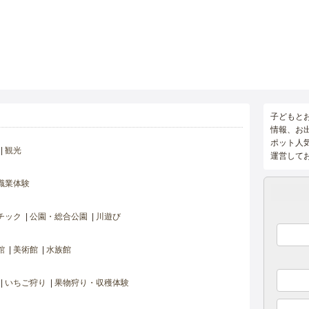
子どもと
情報、お
ポット人
観光
運営して
職業体験
チック
公園・総合公園
川遊び
館
美術館
水族館
いちご狩り
果物狩り・収穫体験