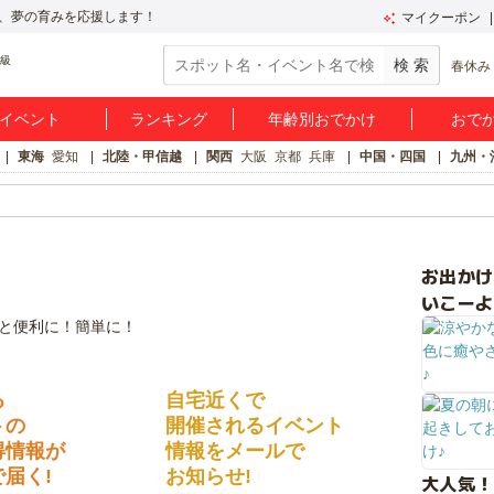
、夢の育みを応援します！
マイクーポン
春休み
イベント
ランキング
年齢別おでかけ
おで
東海
愛知
北陸・甲信越
関西
大阪
京都
兵庫
中国・四国
九州・
お出か
いこーよ
る
自宅近くで
トの
開催されるイベント
得情報が
情報をメールで
届く!
お知らせ!
大人気！