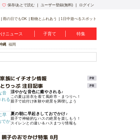
保存/あとで読む
ユーザー登録(無料)
ログイン
雨の日でもOK
動物とふれあう
1日中遊べるスポット
かけニュース
子育て
特集
沖縄
福岡
け家族にイチオシ情報
とりっぷ 注目記事
涼やかな音色に癒やされる♪
この夏は浴衣を着て風鈴市・まつりへ！
親子で絵付け体験や絶景を満喫しよう
夏の朝に早起きしておでかけ♪
親子で神秘的なハスの絶景を楽しもう！
スイレンとの違い＆ハスまつり情報も
 親子のおでかけ特集 8月