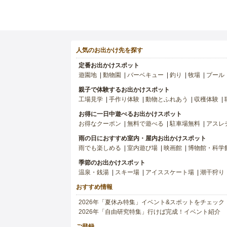
人気のお出かけ先を探す
定番お出かけスポット
遊園地
動物園
バーベキュー
釣り
牧場
プール
親子で体験するお出かけスポット
工場見学
手作り体験
動物とふれあう
収穫体験
お得に一日中遊べるお出かけスポット
お得なクーポン
無料で遊べる
駐車場無料
アスレ
雨の日におすすめ室内・屋内お出かけスポット
雨でも楽しめる
室内遊び場
映画館
博物館・科学
季節のお出かけスポット
温泉・銭湯
スキー場
アイススケート場
潮干狩り
おすすめ情報
2026年「夏休み特集」イベント&スポットをチェック
2026年「自由研究特集」行けば完成！イベント紹介
ご登録