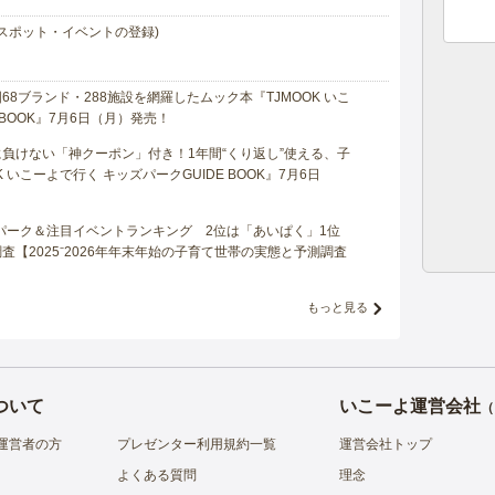
スポット・イベントの登録)
8ブランド・288施設を網羅したムック本『TJMOOK いこ
 BOOK』7月6日（月）発売！
負けない「神クーポン」付き！1年間“くり返し”使える、子
 いこーよで行く キッズパークGUIDE BOOK』7月6日
マパーク＆注目イベントランキング 2位は「あいぱく」1位
【2025⁻2026年年末年始の子育て世帯の実態と予測調査
もっと見る
ついて
いこーよ運営会社
（
運営者の方
プレゼンター利用規約一覧
運営会社トップ
よくある質問
理念