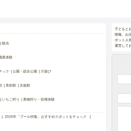
子どもと
情報、お
ポット人
観光
運営して
職業体験
チック
公園・総合公園
川遊び
館
美術館
水族館
いちご狩り
果物狩り・収穫体験
2026年「プール特集」おすすめスポットをチェック