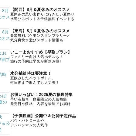
【関西】8月＆夏休みのオススメ
夏休みの思い出作りに行きたい夏祭り
水遊びスポット＆子供無料イベントも
【東海】8月＆夏休みのオススメ
参加無料ポケモンスタンプラリー♪
気分爽快水遊びスポット情報も！
いこーよおすすめ【早割プラン】
ファミリー向け人気ホテルも！
旅行の予約は早めが断然お得♪
水分補給時は要注意！
直飲みしたペットボトル、
何日後まで飲んでも大丈夫？
お得いっぱい！2026夏の福袋特集
早い者勝ち！数量限定の人気福袋
発売日や価格、内容を最速でお届け
【子供映画】公開中＆公開予定作品
パウ・パトロールや
アンパンマンの人気作