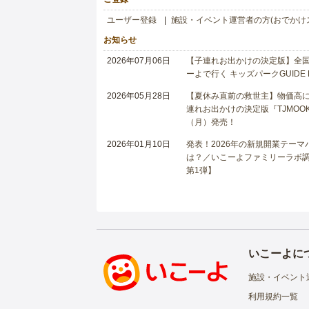
ユーザー登録
施設・イベント運営者の方(おでかけ
お知らせ
2026年07月06日
【子連れお出かけの決定版】全国6
ーよで行く キッズパークGUIDE
2026年05月28日
【夏休み直前の救世主】物価高に
連れお出かけの決定版『TJMOOK
（月）発売！
2026年01月10日
発表！2026年の新規開業テー
は？／いこーよファミリーラボ調査
第1弾】
いこーよに
施設・イベント
利用規約一覧