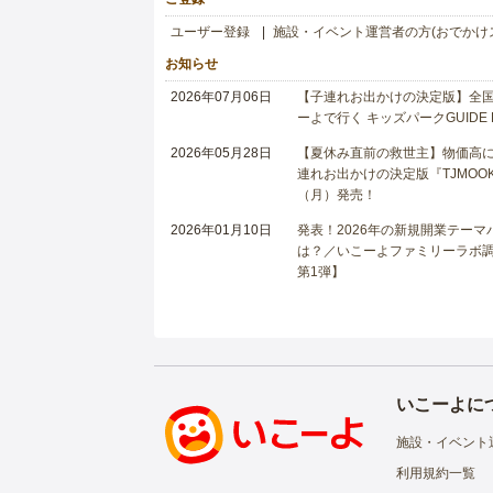
ユーザー登録
施設・イベント運営者の方(おでかけ
お知らせ
2026年07月06日
【子連れお出かけの決定版】全国6
ーよで行く キッズパークGUIDE
2026年05月28日
【夏休み直前の救世主】物価高に
連れお出かけの決定版『TJMOOK
（月）発売！
2026年01月10日
発表！2026年の新規開業テー
は？／いこーよファミリーラボ調査
第1弾】
いこーよに
施設・イベント
利用規約一覧