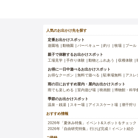
人気のお出かけ先を探す
定番お出かけスポット
遊園地
動物園
バーベキュー
釣り
牧場
プール
親子で体験するお出かけスポット
工場見学
手作り体験
動物とふれあう
収穫体験
お得に一日中遊べるお出かけスポット
お得なクーポン
無料で遊べる
駐車場無料
アスレ
雨の日におすすめ室内・屋内お出かけスポット
雨でも楽しめる
室内遊び場
映画館
博物館・科学
季節のお出かけスポット
温泉・銭湯
スキー場
アイススケート場
潮干狩り
おすすめ情報
2026年「夏休み特集」イベント&スポットをチェック
2026年「自由研究特集」行けば完成！イベント紹介
ご登録