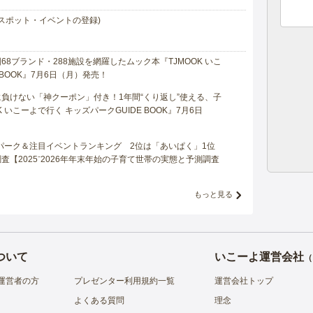
スポット・イベントの登録)
8ブランド・288施設を網羅したムック本『TJMOOK いこ
 BOOK』7月6日（月）発売！
負けない「神クーポン」付き！1年間“くり返し”使える、子
 いこーよで行く キッズパークGUIDE BOOK』7月6日
マパーク＆注目イベントランキング 2位は「あいぱく」1位
【2025⁻2026年年末年始の子育て世帯の実態と予測調査
もっと見る
ついて
いこーよ運営会社
（
運営者の方
プレゼンター利用規約一覧
運営会社トップ
よくある質問
理念