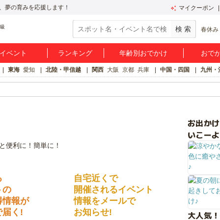
、夢の育みを応援します！
マイクーポン
春休み
イベント
ランキング
年齢別おでかけ
おで
東海
愛知
北陸・甲信越
関西
大阪
京都
兵庫
中国・四国
九州・
お出か
いこーよ
る
自宅近くで
トの
開催されるイベント
得情報が
情報をメールで
届く!
お知らせ!
大人気！