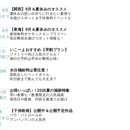
【関西】8月＆夏休みのオススメ
夏休みの思い出作りに行きたい夏祭り
水遊びスポット＆子供無料イベントも
【東海】8月＆夏休みのオススメ
参加無料ポケモンスタンプラリー♪
気分爽快水遊びスポット情報も！
いこーよおすすめ【早割プラン】
ファミリー向け人気ホテルも！
旅行の予約は早めが断然お得♪
水分補給時は要注意！
直飲みしたペットボトル、
何日後まで飲んでも大丈夫？
お得いっぱい！2026夏の福袋特集
早い者勝ち！数量限定の人気福袋
発売日や価格、内容を最速でお届け
【子供映画】公開中＆公開予定作品
パウ・パトロールや
アンパンマンの人気作