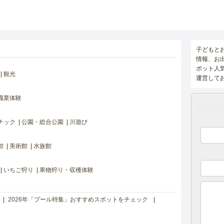
子どもと
情報、お
ポット人
観光
運営して
職業体験
チック
公園・総合公園
川遊び
館
美術館
水族館
いちご狩り
果物狩り・収穫体験
2026年「プール特集」おすすめスポットをチェック