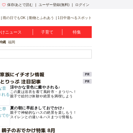
保存/あとで読む
ユーザー登録(無料)
ログイン
雨の日でもOK
動物とふれあう
1日中遊べるスポット
かけニュース
子育て
特集
沖縄
福岡
け家族にイチオシ情報
とりっぷ 注目記事
涼やかな音色に癒やされる♪
この夏は浴衣を着て風鈴市・まつりへ！
親子で絵付け体験や絶景を満喫しよう
夏の朝に早起きしておでかけ♪
親子で神秘的なハスの絶景を楽しもう！
スイレンとの違い＆ハスまつり情報も
 親子のおでかけ特集 8月