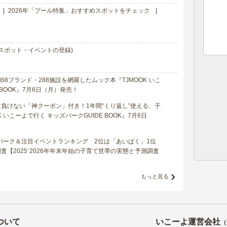
2026年「プール特集」おすすめスポットをチェック
スポット・イベントの登録)
8ブランド・288施設を網羅したムック本『TJMOOK いこ
 BOOK』7月6日（月）発売！
負けない「神クーポン」付き！1年間“くり返し”使える、子
 いこーよで行く キッズパークGUIDE BOOK』7月6日
マパーク＆注目イベントランキング 2位は「あいぱく」1位
【2025⁻2026年年末年始の子育て世帯の実態と予測調査
もっと見る
ついて
いこーよ運営会社
（