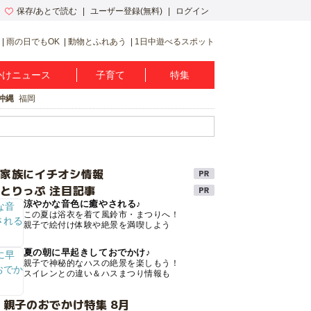
保存/あとで読む
ユーザー登録(無料)
ログイン
雨の日でもOK
動物とふれあう
1日中遊べるスポット
かけニュース
子育て
特集
沖縄
福岡
け家族にイチオシ情報
とりっぷ 注目記事
涼やかな音色に癒やされる♪
この夏は浴衣を着て風鈴市・まつりへ！
親子で絵付け体験や絶景を満喫しよう
夏の朝に早起きしておでかけ♪
親子で神秘的なハスの絶景を楽しもう！
スイレンとの違い＆ハスまつり情報も
 親子のおでかけ特集 8月