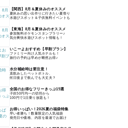
【関西】8月＆夏休みのオススメ
夏休みの思い出作りに行きたい夏祭り
水遊びスポット＆子供無料イベントも
【東海】8月＆夏休みのオススメ
参加無料ポケモンスタンプラリー♪
気分爽快水遊びスポット情報も！
いこーよおすすめ【早割プラン】
ファミリー向け人気ホテルも！
旅行の予約は早めが断然お得♪
水分補給時は要注意！
直飲みしたペットボトル、
何日後まで飲んでも大丈夫？
全国のお得なフリーきっぷ15選
子供50円均一の切符から
100円で1日乗り放題も！
お得いっぱい！2026夏の福袋特集
早い者勝ち！数量限定の人気福袋
発売日や価格、内容を最速でお届け