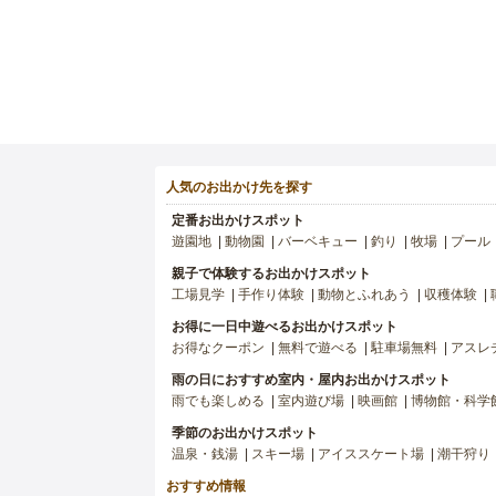
人気のお出かけ先を探す
定番お出かけスポット
遊園地
動物園
バーベキュー
釣り
牧場
プール
親子で体験するお出かけスポット
工場見学
手作り体験
動物とふれあう
収穫体験
お得に一日中遊べるお出かけスポット
お得なクーポン
無料で遊べる
駐車場無料
アスレ
雨の日におすすめ室内・屋内お出かけスポット
雨でも楽しめる
室内遊び場
映画館
博物館・科学
季節のお出かけスポット
温泉・銭湯
スキー場
アイススケート場
潮干狩り
おすすめ情報