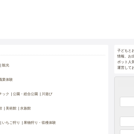
子どもと
情報、お
ポット人
観光
運営して
職業体験
チック
公園・総合公園
川遊び
館
美術館
水族館
いちご狩り
果物狩り・収穫体験