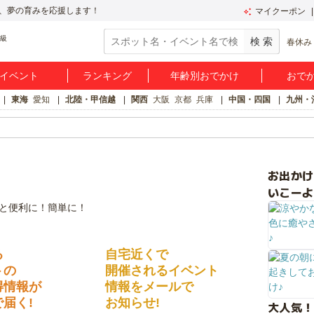
、夢の育みを応援します！
マイクーポン
春休み
イベント
ランキング
年齢別おでかけ
おで
東海
愛知
北陸・甲信越
関西
大阪
京都
兵庫
中国・四国
九州・
お出か
いこーよ
る
自宅近くで
トの
開催されるイベント
得情報が
情報をメールで
届く!
お知らせ!
大人気！