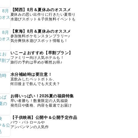
【関西】8月＆夏休みのオススメ
夏休みの思い出作りに行きたい夏祭り
水遊びスポット＆子供無料イベントも
【東海】8月＆夏休みのオススメ
参加無料ポケモンスタンプラリー♪
気分爽快水遊びスポット情報も！
いこーよおすすめ【早割プラン】
ファミリー向け人気ホテルも！
旅行の予約は早めが断然お得♪
水分補給時は要注意！
直飲みしたペットボトル、
何日後まで飲んでも大丈夫？
お得いっぱい！2026夏の福袋特集
早い者勝ち！数量限定の人気福袋
発売日や価格、内容を最速でお届け
【子供映画】公開中＆公開予定作品
パウ・パトロールや
アンパンマンの人気作