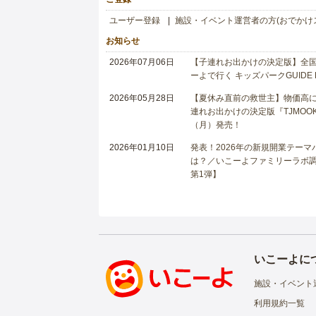
ユーザー登録
施設・イベント運営者の方(おでかけ
お知らせ
2026年07月06日
【子連れお出かけの決定版】全国6
ーよで行く キッズパークGUIDE
2026年05月28日
【夏休み直前の救世主】物価高に
連れお出かけの決定版『TJMOOK
（月）発売！
2026年01月10日
発表！2026年の新規開業テー
は？／いこーよファミリーラボ調査
第1弾】
いこーよに
施設・イベント
利用規約一覧