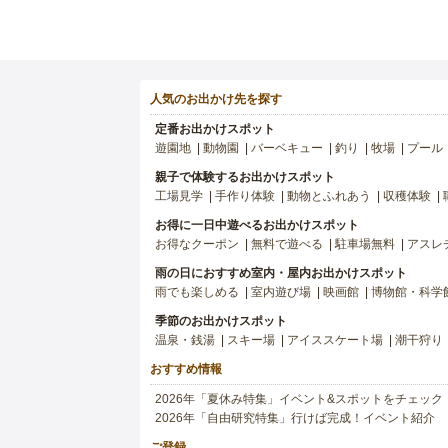
人気のお出かけ先を探す
定番お出かけスポット
遊園地
動物園
バーベキュー
釣り
牧場
プール
親子で体験するお出かけスポット
工場見学
手作り体験
動物とふれあう
収穫体験
お得に一日中遊べるお出かけスポット
お得なクーポン
無料で遊べる
駐車場無料
アスレ
雨の日におすすめ室内・屋内お出かけスポット
雨でも楽しめる
室内遊び場
映画館
博物館・科学
季節のお出かけスポット
温泉・銭湯
スキー場
アイススケート場
潮干狩り
おすすめ情報
2026年「夏休み特集」イベント&スポットをチェック
2026年「自由研究特集」行けば完成！イベント紹介
ご登録