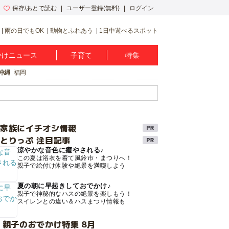
保存/あとで読む
ユーザー登録(無料)
ログイン
雨の日でもOK
動物とふれあう
1日中遊べるスポット
かけニュース
子育て
特集
沖縄
福岡
け家族にイチオシ情報
とりっぷ 注目記事
涼やかな音色に癒やされる♪
この夏は浴衣を着て風鈴市・まつりへ！
親子で絵付け体験や絶景を満喫しよう
夏の朝に早起きしておでかけ♪
親子で神秘的なハスの絶景を楽しもう！
スイレンとの違い＆ハスまつり情報も
 親子のおでかけ特集 8月