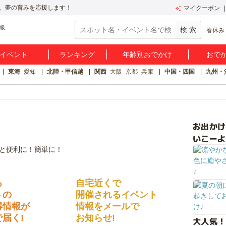
、夢の育みを応援します！
マイクーポン
春休み
イベント
ランキング
年齢別おでかけ
おで
東海
愛知
北陸・甲信越
関西
大阪
京都
兵庫
中国・四国
九州・
お出か
いこーよ
る
自宅近くで
トの
開催されるイベント
得情報が
情報をメールで
届く!
お知らせ!
大人気！