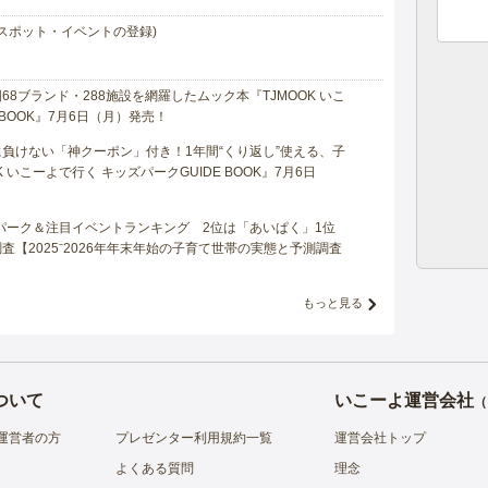
スポット・イベントの登録)
8ブランド・288施設を網羅したムック本『TJMOOK いこ
 BOOK』7月6日（月）発売！
負けない「神クーポン」付き！1年間“くり返し”使える、子
 いこーよで行く キッズパークGUIDE BOOK』7月6日
マパーク＆注目イベントランキング 2位は「あいぱく」1位
【2025⁻2026年年末年始の子育て世帯の実態と予測調査
もっと見る
ついて
いこーよ運営会社
（
運営者の方
プレゼンター利用規約一覧
運営会社トップ
よくある質問
理念