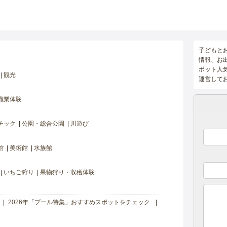
子どもと
情報、お
ポット人
観光
運営して
職業体験
チック
公園・総合公園
川遊び
館
美術館
水族館
いちご狩り
果物狩り・収穫体験
2026年「プール特集」おすすめスポットをチェック