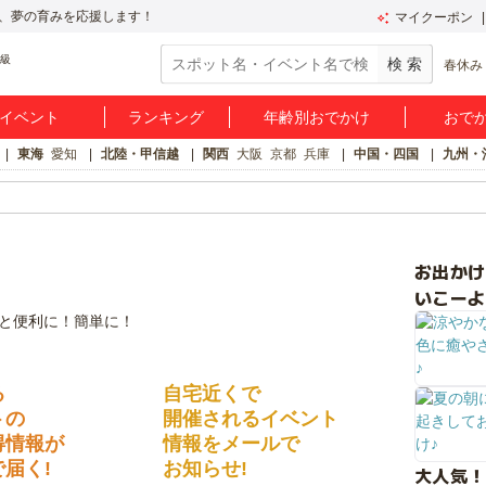
、夢の育みを応援します！
マイクーポン
春休み
イベント
ランキング
年齢別おでかけ
おで
東海
愛知
北陸・甲信越
関西
大阪
京都
兵庫
中国・四国
九州・
お出か
いこーよ
る
自宅近くで
トの
開催されるイベント
得情報が
情報をメールで
届く!
お知らせ!
大人気！