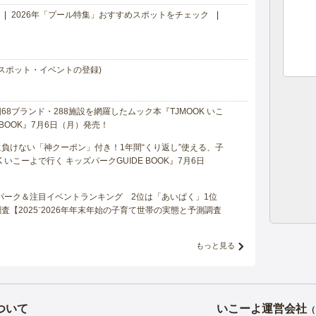
2026年「プール特集」おすすめスポットをチェック
スポット・イベントの登録)
8ブランド・288施設を網羅したムック本『TJMOOK いこ
 BOOK』7月6日（月）発売！
負けない「神クーポン」付き！1年間“くり返し”使える、子
 いこーよで行く キッズパークGUIDE BOOK』7月6日
マパーク＆注目イベントランキング 2位は「あいぱく」1位
【2025⁻2026年年末年始の子育て世帯の実態と予測調査
もっと見る
ついて
いこーよ運営会社
（