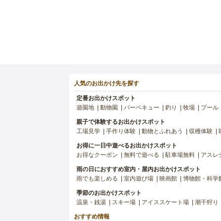
人気のお出かけ先を探す
定番お出かけスポット
遊園地
動物園
バーベキュー
釣り
牧場
プール
親子で体験するお出かけスポット
工場見学
手作り体験
動物とふれあう
収穫体験
お得に一日中遊べるお出かけスポット
お得なクーポン
無料で遊べる
駐車場無料
アスレ
雨の日におすすめ室内・屋内お出かけスポット
雨でも楽しめる
室内遊び場
映画館
博物館・科学
季節のお出かけスポット
温泉・銭湯
スキー場
アイススケート場
潮干狩り
おすすめ情報