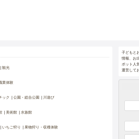
子どもと
情報、お
ポット人
観光
運営して
職業体験
チック
公園・総合公園
川遊び
館
美術館
水族館
いちご狩り
果物狩り・収穫体験