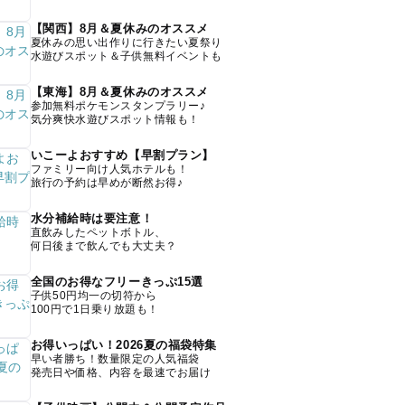
【関西】8月＆夏休みのオススメ
夏休みの思い出作りに行きたい夏祭り
水遊びスポット＆子供無料イベントも
【東海】8月＆夏休みのオススメ
参加無料ポケモンスタンプラリー♪
気分爽快水遊びスポット情報も！
いこーよおすすめ【早割プラン】
ファミリー向け人気ホテルも！
旅行の予約は早めが断然お得♪
水分補給時は要注意！
直飲みしたペットボトル、
何日後まで飲んでも大丈夫？
全国のお得なフリーきっぷ15選
子供50円均一の切符から
100円で1日乗り放題も！
お得いっぱい！2026夏の福袋特集
早い者勝ち！数量限定の人気福袋
発売日や価格、内容を最速でお届け