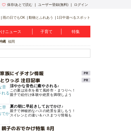
保存/あとで読む
ユーザー登録(無料)
ログイン
雨の日でもOK
動物とふれあう
1日中遊べるスポット
かけニュース
子育て
特集
沖縄
福岡
け家族にイチオシ情報
とりっぷ 注目記事
涼やかな音色に癒やされる♪
この夏は浴衣を着て風鈴市・まつりへ！
親子で絵付け体験や絶景を満喫しよう
夏の朝に早起きしておでかけ♪
親子で神秘的なハスの絶景を楽しもう！
スイレンとの違い＆ハスまつり情報も
 親子のおでかけ特集 8月