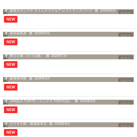
12Fの
新宿タカシマヤ タイムズスクエア レストランズパーク
2026年8月
掲載中
NEW
9F 子供服フロア
新宿高島屋
2026年8月
掲載中
NEW
行きたかった公園についに行く事が出...
豊玉公園（タコ公園）
2026年7月
掲載中
NEW
お店の方が店頭に立ち 義援金の寄付...
銀座熊本館
2026年8月
掲載中
NEW
店舗が増えてますます便利になっています！
UNIQLO TOKYO（ユニクロ TOKYO店）
2026年8月
掲載中
NEW
入口の装飾、ソファーが豪華です！
カラオケ館 銀座総本店
2026年8月
掲載中
NEW