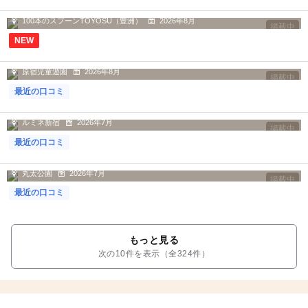
おしゃれなお店で 席までベビーカー...
100本のスプーンTOYOSU（豊洲）
2026年8月
掲載中
NEW
原宿児童遊園
2026年8月
掲載中
最近の口コミ
新宿駅東口 直結 ルミネエスト4F...
ルミネ新宿
2026年7月
掲載中
最近の口コミ
高低差がある土地に出来た公園で
丸太公園
2026年7月
掲載中
最近の口コミ
もっと見る
次の10件を表示（全324件）