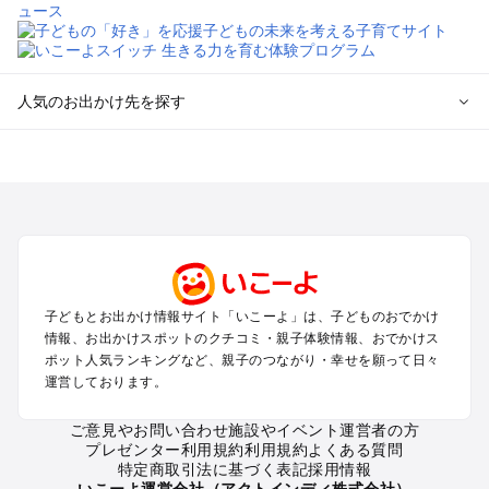
人気のお出かけ先を探す
全国からプール子連れおでかけスポットを探す
北海道･東北のプールおでかけ
北陸･甲信越のプールおでかけ
関東のプールおでかけ
東海のプールおでかけ
関西のプールおでかけ
中国･四国のプールおでかけ
子どもとお出かけ情報サイト「いこーよ」は、子どものおでかけ
九州･沖縄のプールおでかけ
情報、お出かけスポットのクチコミ・親子体験情報、おでかけス
ポット人気ランキングなど、親子のつながり・幸せを願って日々
運営しております。
定番お出かけスポット
遊園地
ご意見やお問い合わせ
施設やイベント運営者の方
動物園
プレゼンター利用規約
利用規約
よくある質問
バーベキュー
特定商取引法に基づく表記
採用情報