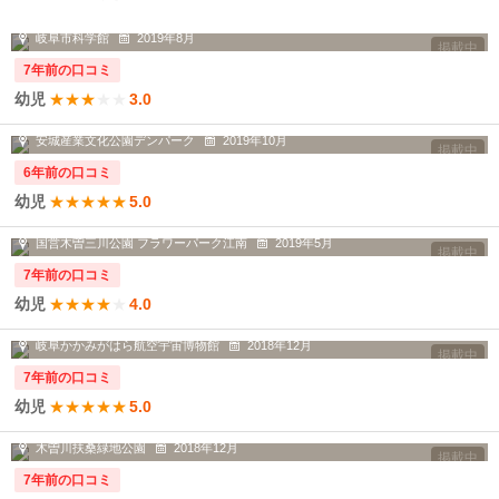
夏に虫の企画展がやっていた際に行き...
岐阜市科学館
2019年8月
掲載中
7年前の口コミ
幼児
★
★
★
★
★
3.0
恐竜大好きの息子のために、期間限定...
安城産業文化公園デンパーク
2019年10月
掲載中
6年前の口コミ
幼児
★
★
★
★
★
5.0
季節のお花が楽しめる広い公園です。
国営木曽三川公園 フラワーパーク江南
2019年5月
掲載中
7年前の口コミ
幼児
★
★
★
★
★
4.0
乳児連れにもとてもオススメスポットです！
岐阜かかみがはら航空宇宙博物館
2018年12月
掲載中
7年前の口コミ
幼児
★
★
★
★
★
5.0
大型遊具がたくさんあり、幼児から小...
木曽川扶桑緑地公園
2018年12月
掲載中
7年前の口コミ