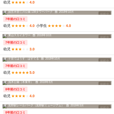
幼児
★
★
★
★
★
4.0
タワー付近とパーク奥の方に大型遊具...
国営木曽三川公園 138タワーパーク
2018年10月
掲載中
7年前の口コミ
幼児
★
★
★
★
★
4.0
小学生
★
★
★
★
★
4.0
館内はベビーカーの持ち込みができな...
東山スカイタワー
2018年10月
掲載中
7年前の口コミ
幼児
★
★
★
★
★
3.0
木のぬくもりがたくさん感じられる施...
子育てはうす ぱすてる
2018年10月
掲載中
7年前の口コミ
幼児
★
★
★
★
★
5.0
桜の季節に行きました。桜の木の下で...
浅木公園（本巣市）
2018年3月
掲載中
8年前の口コミ
幼児
★
★
★
★
★
4.0
以前、駅だった場所にできた公園です。
黒野駅レールパーク（黒野駅ミュージアム）
2018年3月
掲載中
8年前の口コミ