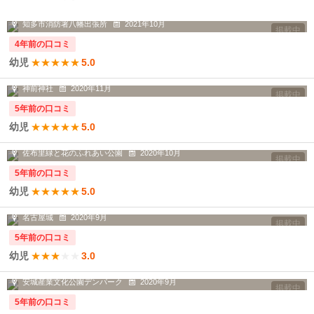
やっぱり消防車＆消防士さんはかっこ...
知多市消防署八幡出張所
2021年10月
掲載中
4年前の口コミ
幼児
★
★
★
★
★
5.0
コロナ禍の中、近場で〜と七五三に行...
神前神社
2020年11月
掲載中
5年前の口コミ
幼児
★
★
★
★
★
5.0
よくお散歩に行く梅の館〜♪温室では...
佐布里緑と花のふれあい公園
2020年10月
掲載中
5年前の口コミ
幼児
★
★
★
★
★
5.0
名古屋城の本丸御殿を見に行きました！
名古屋城
2020年9月
掲載中
5年前の口コミ
幼児
★
★
★
★
★
3.0
やっぱり天気のいい日はお出かけした...
安城産業文化公園デンパーク
2020年9月
掲載中
5年前の口コミ