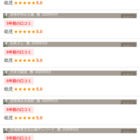
幼児
★
★
★
★
★
5.0
以前、軽食のお店があったスペースに...
碧南市明石公園
2020年9月
掲載中
5年前の口コミ
幼児
★
★
★
★
★
5.0
南アルプスアプトラインに乗りました...
長島ダム
2020年8月
掲載中
6年前の口コミ
幼児
★
★
★
★
★
5.0
トーマス号に乗りに行きました🚃先日...
大井川鐵道
2020年8月
掲載中
6年前の口コミ
幼児
★
★
★
★
★
5.0
水族館を一巡りしてから隣りの臨海公園へ♪
碧南海浜水族館
2020年6月
掲載中
6年前の口コミ
幼児
★
★
★
★
★
5.0
コロナ禍でもソーシャルディスタンス...
安城産業文化公園デンパーク
2020年6月
掲載中
6年前の口コミ