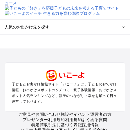
人気のお出かけ先を探す
全国からプール子連れおでかけスポットを探す
北海道･東北のプールおでかけ
北陸･甲信越のプールおでかけ
関東のプールおでかけ
東海のプールおでかけ
関西のプールおでかけ
中国･四国のプールおでかけ
子どもとお出かけ情報サイト「いこーよ」は、子どものおでかけ
九州･沖縄のプールおでかけ
情報、お出かけスポットのクチコミ・親子体験情報、おでかけス
ポット人気ランキングなど、親子のつながり・幸せを願って日々
運営しております。
定番お出かけスポット
遊園地
ご意見やお問い合わせ
施設やイベント運営者の方
動物園
プレゼンター利用規約
利用規約
よくある質問
バーベキュー
特定商取引法に基づく表記
採用情報