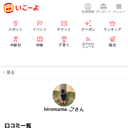
会員登録
プレゼント
メニュー
スポット
イベント
チケット
クーポン
ランキング
おでかけ
年齢別
特集
子育て
観光
ニュース
戻る
hiromama ◡̈*さん
口コミ一覧