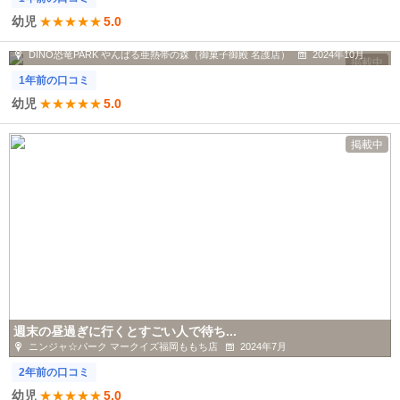
幼児
★
★
★
★
★
5.0
大好きな恐竜に会いに行ってきました...
DINO恐竜PARK やんばる亜熱帯の森（御菓子御殿 名護店）
2024年10月
掲載中
1年前の口コミ
幼児
★
★
★
★
★
5.0
掲載中
週末の昼過ぎに行くとすごい人で待ち...
ニンジャ☆パーク マークイズ福岡ももち店
2024年7月
2年前の口コミ
幼児
★
★
★
★
★
5.0