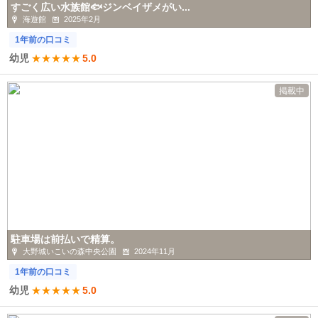
すごく広い水族館🐟ジンベイザメがい...
海遊館
2025年2月
1年前の口コミ
幼児
★
★
★
★
★
5.0
掲載中
駐車場は前払いで精算。
大野城いこいの森中央公園
2024年11月
1年前の口コミ
幼児
★
★
★
★
★
5.0