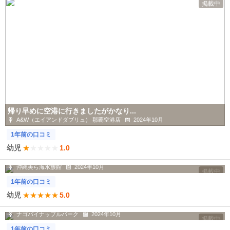
掲載中
帰り早めに空港に行きましたがかなり...
A&W（エイアンドダブリュ） 那覇空港店
2024年10月
1年前の口コミ
幼児
★
★
★
★
★
1.0
ジンベイザメが大きくて子供大喜びで...
沖縄美ら海水族館
2024年10月
掲載中
1年前の口コミ
幼児
★
★
★
★
★
5.0
めっちゃ楽しそうでした。
ナゴパイナップルパーク
2024年10月
掲載中
1年前の口コミ