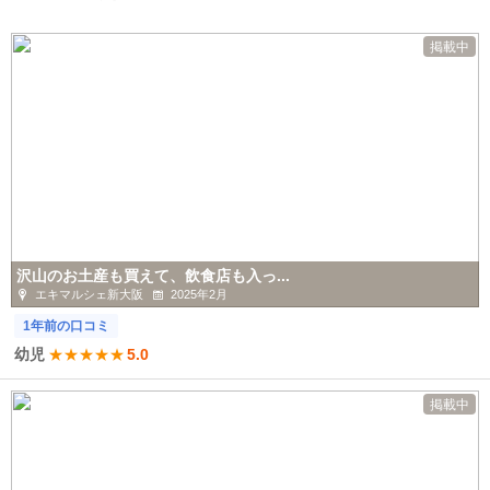
掲載中
沢山のお土産も買えて、飲食店も入っ...
エキマルシェ新大阪
2025年2月
1年前の口コミ
幼児
★
★
★
★
★
5.0
掲載中