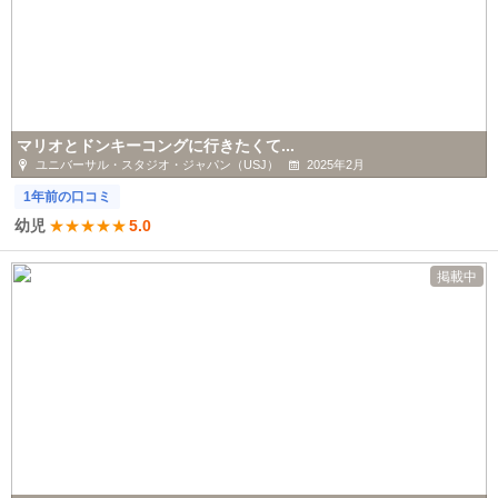
マリオとドンキーコングに行きたくて...
ユニバーサル・スタジオ・ジャパン（USJ）
2025年2月
1年前の口コミ
幼児
★
★
★
★
★
5.0
掲載中