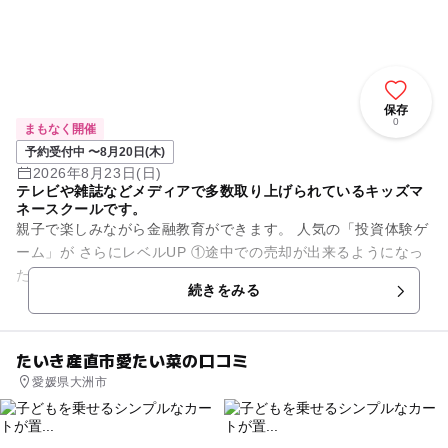
保存
0
まもなく開催
予約受付中 〜8月20日(木)
2026年8月23日(日)
テレビや雑誌などメディアで多数取り上げられているキッズマ
ネースクールです。
親子で楽しみながら金融教育ができます。 人気の「投資体験ゲ
ーム」が さらにレベルUP ①途中での売却が出来るようになっ
た ②違う条件の投資ゲームを４回体験 (集中)(分散)(売...
続きをみる
たいき産直市愛たい菜の口コミ
愛媛県大洲市