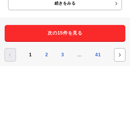
続きをみる
まごが痛かったです笑 野菜収穫、BBQなどのおままごと、お
店屋さんではお箸やフォークなどの尖ったものは置かれていな
いので安全に遊べます。赤いエプロンをしている学芸員の方が
いたるところにおられるので、『これは何のおもちゃだろ
次の15件を見る
う？』と思った時にすぐ質問ができるので『？』が解消されて
とても良かったです。
…
1
2
3
41