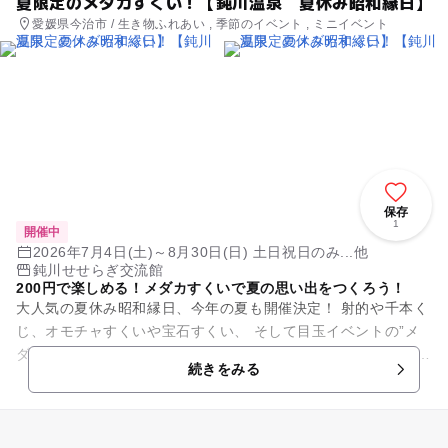
夏限定のメダカすくい！【鈍川温泉 夏休み昭和縁日】
愛媛県今治市 / 生き物ふれあい , 季節のイベント , ミニイベント
保存
1
開催中
2026年7月4日(土)～8月30日(日) 土日祝日のみ...他
鈍川せせらぎ交流館
200円で楽しめる！メダカすくいで夏の思い出をつくろう！
大人気の夏休み昭和縁日、今年の夏も開催決定！ 射的や千本く
じ、オモチャすくいや宝石すくい、 そして目玉イベントの”メ
ダカすくい”もすべて200円で楽しめます！ メダカすくいはすく
続きをみる
った分...