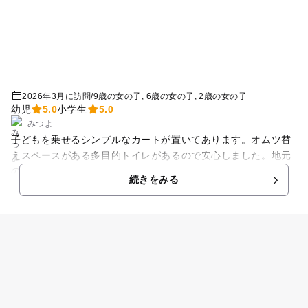
2026年3月に訪問
/
9歳の女の子
6歳の女の子
2歳の女の子
幼児
5.0
小学生
5.0
みつよ
子どもを乗せるシンプルなカートが置いてあります。オムツ替
えスペースがある多目的トイレがあるので安心しました。地元
の野菜、手作りの小物などが売られています。お弁当を買いに
続きをみる
行ったのですが、時間帯が悪かったのかほとんどありませんで
した。その他は気になるところはなかったです。