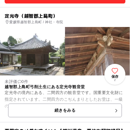
定光寺（越智郡上島町）
愛媛県越智郡上島町 / 神社・寺院
保存
2
未評価
0件
越智郡上島町弓削土生にある定光寺観音堂
定光寺の境内にある、二間四方の観音堂です。国重要文化財に
指定されています。二間四方のこぢんまりとしたお堂は、一級
の工人の作といわれ、釘、金具を使わない精巧な造りで、一見
続きをみる
の価値があります。天井板に...