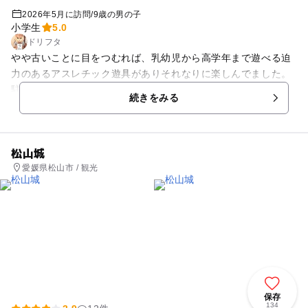
2026年5月に訪問
/
9歳の男の子
小学生
5.0
ドリフタ
やや古いことに目をつむれば、乳幼児から高学年まで遊べる迫
力のあるアスレチック遊具がありそれなりに楽しんでました。
駐車場も隣がグランド併設なのでかなりの台数を止めることが
続きをみる
できますので、ハイシーズンでも満車にはならなそうです。 駐
車場から遊具まで階段があるので、付き添うの祖父母さんがい
たらやや大変かも知れません。
松山城
愛媛県松山市 / 観光
保存
134