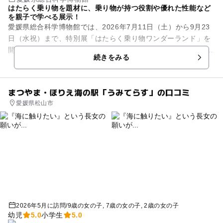
はたらく乗り物を題材に、乗り物が持つ役割や優れた性能など
を親子で学べる展示！
愛媛県総合科学博物館では、2026年7月11日（土）から9月23
日（水祝）まで、特別展「はたらく乗り物ワンダーランド」を
開催します。 建設・農業・消防・運輸・物流・鉄道・船舶・航
続きをみる
空など、私たち...
まつやま・ほりえ海の駅「うみてらす」の口コミ
愛媛県松山市
2026年5月に訪問
/
9歳の女の子
7歳の女の子
2歳の女の子
幼児
5.0
小学生
5.0