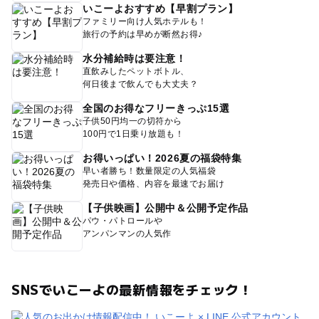
いこーよおすすめ【早割プラン】
ファミリー向け人気ホテルも！
旅行の予約は早めが断然お得♪
水分補給時は要注意！
直飲みしたペットボトル、
何日後まで飲んでも大丈夫？
全国のお得なフリーきっぷ15選
子供50円均一の切符から
100円で1日乗り放題も！
お得いっぱい！2026夏の福袋特集
早い者勝ち！数量限定の人気福袋
発売日や価格、内容を最速でお届け
【子供映画】公開中＆公開予定作品
パウ・パトロールや
アンパンマンの人気作
SNSでいこーよの最新情報をチェック！