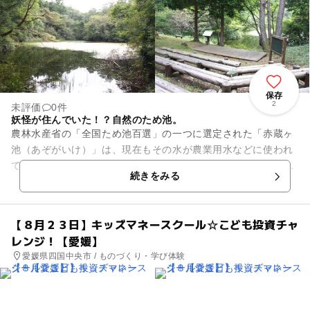
保存
2
未評価
0件
妖怪が住んでいた！？自然のため池。
農林水産省の「全国ため池百選」の一つに選定された「赤蔵ヶ
池（あぞがいけ）」は、現在もその水が農業用水などに使われ
ています。大きさは周囲575メートル、面積1万470平方メート
続きをみる
ルです。穏やかな池で...
【８月２３日】キッズマネースクール☆こども投資チャ
レンジ！【愛媛】
愛媛県四国中央市 / ものづくり・学び体験