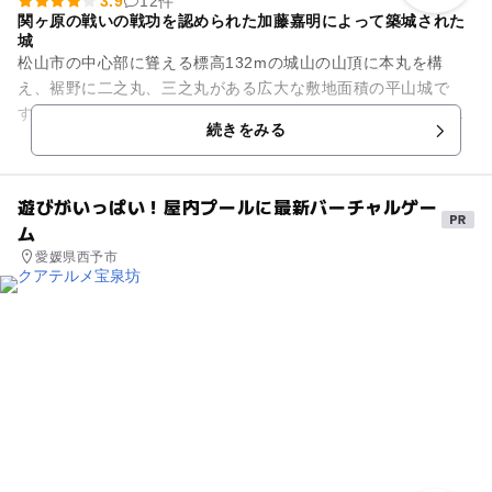
3.9
12件
関ヶ原の戦いの戦功を認められた加藤嘉明によって築城された
城
松山市の中心部に聳える標高132mの城山の山頂に本丸を構
え、裾野に二之丸、三之丸がある広大な敷地面積の平山城で
す。関ヶ原の戦いにおいて徳川家康側に従軍し、その戦功を認
続きをみる
められた加藤嘉明によって、1...
遊びがいっぱい！屋内プールに最新バーチャルゲー
ム
愛媛県西予市