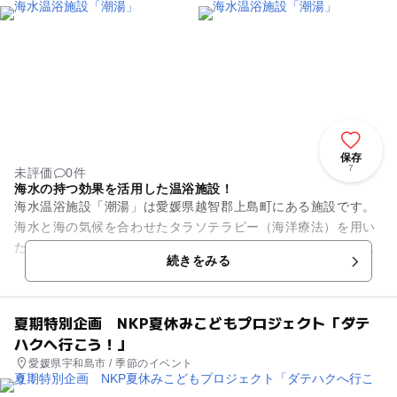
保存
7
未評価
0件
海水の持つ効果を活用した温浴施設！
海水温浴施設「潮湯」は愛媛県越智郡上島町にある施設です。
海水と海の気候を合わせたタラソテラピー（海洋療法）を用い
た自然療法を行う施設です。人が元々持っている自然治癒力を
続きをみる
引き出して、体と心の機能を...
夏期特別企画 NKP夏休みこどもプロジェクト「ダテ
ハクへ行こう！」
愛媛県宇和島市 / 季節のイベント