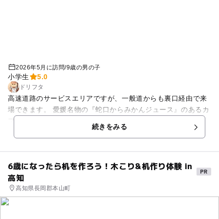
2026年5月に訪問
/
9歳の男の子
小学生
5.0
ドリフタ
高速道路のサービスエリアですが、一般道からも裏口経由で来
場できます。 愛媛名物の『蛇口からみかんジュース』のあるカ
フェ、フードコートや展望台などがあります。 景色も非常に良
続きをみる
いので、高速を利用せずに観光で立ち寄る価値はあると思いま
す。
6歳になったら机を作ろう！木こり&机作り体験 in
高知
高知県長岡郡本山町