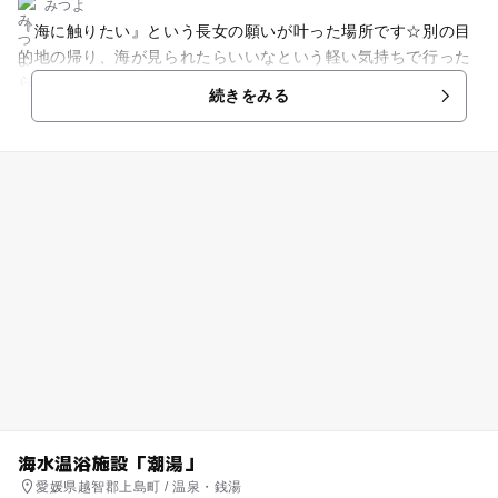
みつよ
『海に触りたい』という長女の願いが叶った場所です☆別の目
的地の帰り、海が見られたらいいなという軽い気持ちで行った
ら、駐車場つきで歩いて砂浜までいけるスポットでした。トイ
続きをみる
レはもちろん座れる足洗い場まであり、便利すぎました。休憩
所には、地元のボランティアの皆さんが作られた『布の水族
館』があり、マジックテープで貼ったり剥がしたりが出来るの
で、子どもたちが楽しんでいました☆釣りをやっている方がた
くさんいたので、釣りスポットとしても有名？
海水温浴施設「潮湯」
愛媛県越智郡上島町 / 温泉・銭湯