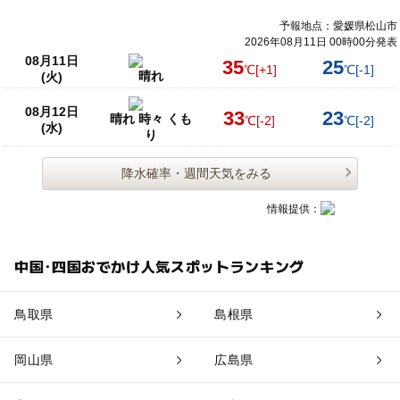
予報地点：愛媛県松山市
2026年08月11日 00時00分発表
08月11日
35
25
℃
[+1]
℃
[-1]
晴れ
(火)
08月12日
33
23
晴れ 時々 くも
℃
[-2]
℃
[-2]
(水)
り
降水確率・週間天気をみる
情報提供：
中国･四国おでかけ人気スポットランキング
鳥取県
島根県
岡山県
広島県