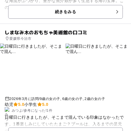
な海流がぶつかり、豊かな魚介類が多く生息する海の宝庫。こ
のツアーでは、水産業の最前線に足を踏み入れる、水産市場見
続きをみる
学や競り体験をはじめ、無人...
しまなみ木のおもちゃ美術館の口コミ
愛媛県今治市
2026年3月に訪問
/
9歳の女の子
6歳の女の子
2歳の女の子
幼児
5.0
小学生
5.0
みつよ
/
参考に
なった!
1件
日曜日に行きましたが、そこまで混んでいる印象はなかったで
す。1番楽しみにしていたたまご？プールは、入るまでの足元
が小さい5段ほどの段差になっていて降りずらかったのと、た