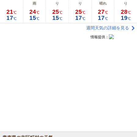
雨
り
り
晴れ
り
21
24
25
25
27
28
℃
℃
℃
℃
℃
℃
17
15
15
17
17
19
℃
℃
℃
℃
℃
℃
週間天気の詳細を見る
情報提供：