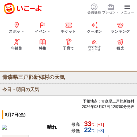
会員登録
プレゼント
メニュー
スポット
イベント
チケット
クーポン
ランキング
おでかけ
年齢別
特集
子育て
観光
ニュース
青森県三戸郡新郷村の天気
今日・明日の天気
予報地点：青森県三戸郡新郷村
2026年08月07日 12時00分発表
8月7日(金)
33
最高：
℃ [+1]
晴れ
22
最低：
℃ [+3]