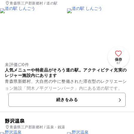
青森県三戸郡新郷村 / 道の駅
保存
67
未評価
0件
人気メニューや特産品がそろう道の駅。アクティビティ充実の
レジャー施設内にあります
青森県新郷村、大自然の中に整備された滞在型のレクリエーシ
ョン施設「間木ノ平グリーンパーク」内にある道の駅です。
「とちのき荘食堂」には、人気の「角煮ラーメン」や「手作り
続きをみる
カレー」、丼もののセットなど...
野沢温泉
青森県三戸郡新郷村 / 温泉・銭湯