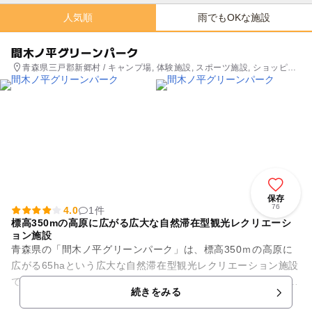
人気順
雨でもOKな施設
間木ノ平グリーンパーク
青森県三戸郡新郷村 / キャンプ場, 体験施設, スポーツ施設, ショッピン
グ
保存
76
4.0
1件
標高350mの高原に広がる広大な自然滞在型観光レクリエーシ
ョン施設
青森県の「間木ノ平グリーンパーク」は、標高350ｍの高原に
広がる65haという広大な自然滞在型観光レクリエーション施設
です。宿泊施設には約500人収容の一般キャンプ場、8棟のバン
続きをみる
ガローや58区画...