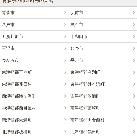
青森県の市区町村の天気
青森市
弘前市
八戸市
黒石市
五所川原市
十和田市
三沢市
むつ市
つがる市
平川市
東津軽郡平内町
東津軽郡今別町
東津軽郡蓬田村
東津軽郡外ヶ浜町
西津軽郡鰺ヶ沢町
西津軽郡深浦町
中津軽郡西目屋村
南津軽郡藤崎町
南津軽郡大鰐町
南津軽郡田舎館村
北津軽郡板柳町
北津軽郡鶴田町