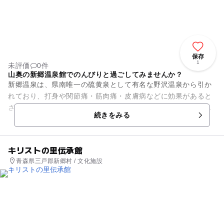
保存
1
未評価
0件
山奥の新郷温泉館でのんびりと過ごしてみませんか？
新郷温泉は、県南唯一の硫黄泉として有名な野沢温泉から引か
れており、打身や関節痛・筋肉痛・皮膚病などに効果があると
されています。里山の中にある立派な施設で、ゆったりとした
続きをみる
時間を自然の中で満喫できま...
キリストの里伝承館
青森県三戸郡新郷村 / 文化施設