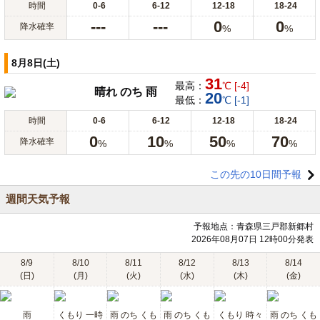
時間
0-6
6-12
12-18
18-24
---
---
0
0
降水確率
%
%
8月8日(土)
31
最高：
℃ [-4]
晴れ のち 雨
20
最低：
℃ [-1]
時間
0-6
6-12
12-18
18-24
0
10
50
70
降水確率
%
%
%
%
この先の10日間予報
週間天気予報
予報地点：青森県三戸郡新郷村
2026年08月07日 12時00分発表
8/9
8/10
8/11
8/12
8/13
8/14
(日)
(月)
(火)
(水)
(木)
(金)
雨
くもり 一時
雨 のち くも
雨 のち くも
くもり 時々
雨 のち くも