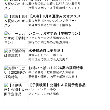
夏休みの思い出作りに行きたい夏祭り
水遊びスポット＆子供無料イベントも
【東海】8月＆夏休みのオススメ
参加無料ポケモンスタンプラリー♪
気分爽快水遊びスポット情報も！
いこーよおすすめ【早割プラン】
ファミリー向け人気ホテルも！
旅行の予約は早めが断然お得♪
水分補給時は要注意！
直飲みしたペットボトル、
何日後まで飲んでも大丈夫？
お得いっぱい！2026夏の福袋特集
早い者勝ち！数量限定の人気福袋
発売日や価格、内容を最速でお届け
【子供映画】公開中＆公開予定作品
パウ・パトロールや
アンパンマンの人気作