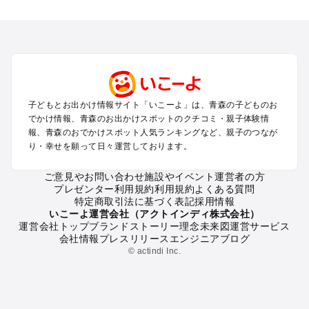
青森のエリアからプール子ども連れのお出かけスポット
を探す
弘前・津軽・白神山地のプールお出かけ
八戸・十和田湖・大館・鹿角のプールお出かけ
青森市・八甲田のプールお出かけ
三沢・下北半島・恐山・大間崎のプールお出かけ
子どもとお出かけ情報サイト「いこーよ」は、青森の子どものお
青森の定番お出かけスポット
でかけ情報、青森のお出かけスポットのクチコミ・親子体験情
青森の遊園地
報、青森のおでかけスポット人気ランキングなど、親子のつなが
り・幸せを願って日々運営しております。
青森の動物園
青森のバーベキュー
ご意見やお問い合わせ
施設やイベント運営者の方
青森の釣り
プレゼンター利用規約
利用規約
よくある質問
青森の牧場
特定商取引法に基づく表記
採用情報
青森のプール
いこーよ運営会社（アクトインディ株式会社）
運営会社トップ
ブランドストーリー
理念
未来図
運営サービス
青森のアスレチック
会社情報
プレスリリース
エンジニアブログ
青森の公園・総合公園
© actindi Inc.
青森の観光
青森の親子で体験するお出かけスポット