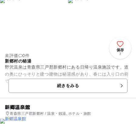
保存
3
未評価
0件
新郷村の秘湯
野沢温泉は青森県三戸郡新郷村にある日帰り温泉施設です。道
の奥にひっそりと建つ建物は秘湯感があり、春には入り口の前
でたくさんのつつじが花を咲かせます。中に入ると、ややこじ
続きをみる
んまりとした、しかし清潔な...
新郷温泉館
青森県三戸郡新郷村 / 温泉・銭湯, ホテル・旅館