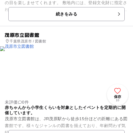
の目を楽しませてくれます。 敷地内には、登録文化財に指定さ
れた1730年築の古民家があり、茶屋として利用されています。
続きをみる
また...
茂原市立図書館
千葉県茂原市 / 図書館
保存
10
未評価
0件
赤ちゃんから小学生くらいを対象としたイベントを定期的に開
催しています。
茂原市立図書館は、JR茂原駅から徒歩15分ほどの距離にある図
書館です。様々なジャンルの図書を揃えており、年齢問わず気
軽に利用できます。館内は、一般コーナー、中学生や高校生向