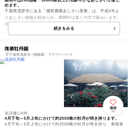
めます。
千葉県茂原市にある「服部農園あじさい屋敷」は、平成4年よ
りあじさい植栽が始められ、期間中は多くの方で賑わいます。
例年6月～7月上旬に見ごろを迎え、約300品種、10000株以上
続きをみる
の色鮮やかなあじさ...
茂原牡丹園
千葉県茂原市 / 植物園・フラワーパーク
保存
43
未評価
0件
4月下旬～5月上旬にかけて約2500株の牡丹が咲き誇ります。
4月下旬～5月上旬にかけて約2500株の牡丹が咲き誇り、来場者