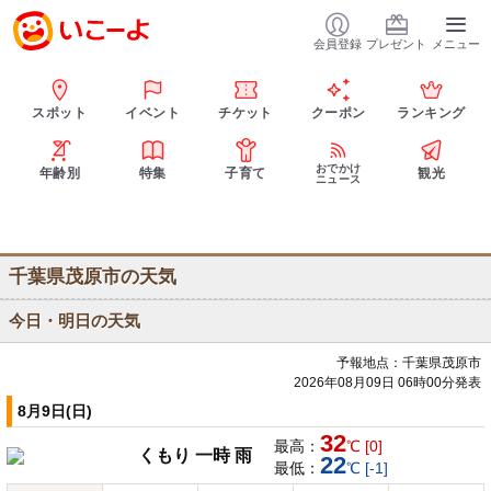
会員登録
プレゼント
メニュー
スポット
イベント
チケット
クーポン
ランキング
おでかけ
年齢別
特集
子育て
観光
ニュース
千葉県茂原市の天気
今日・明日の天気
予報地点：千葉県茂原市
2026年08月09日 06時00分発表
8月9日(日)
32
最高：
℃ [0]
くもり 一時 雨
22
最低：
℃ [-1]