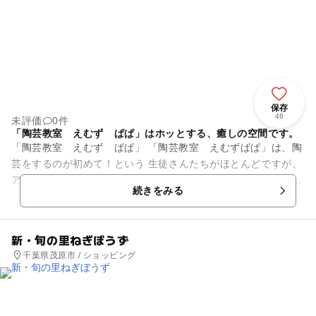
保存
46
未評価
0件
「陶芸教室 えむず ぱぱ」はホッとする、癒しの空間です。
「陶芸教室 えむず ぱぱ」 「陶芸教室 えむずぱぱ」は、陶
芸をするのが初めて！という 生徒さんたちがほとんどですが、
アットホームで笑いの絶えない教室です。 車で外房線の土気駅
続きをみる
から１...
新・旬の里ねぎぼうず
千葉県茂原市 / ショッピング