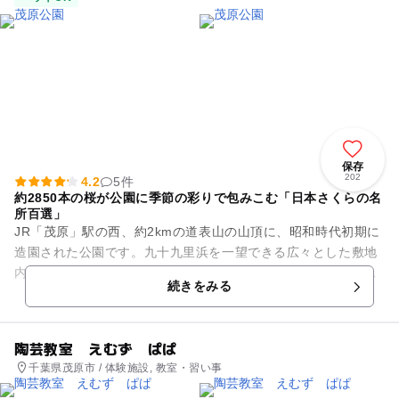
保存
202
4.2
5件
約2850本の桜が公園に季節の彩りで包みこむ「日本さくらの名
所百選」
JR「茂原」駅の西、約2kmの道表山の山頂に、昭和時代初期に
造園された公園です。九十九里浜を一望できる広々とした敷地
内には、市立美術館や郷土資料館の他、遊歩道、多目的広場、
続きをみる
野外ステージなどが設け...
陶芸教室 えむず ぱぱ
千葉県茂原市 / 体験施設, 教室・習い事