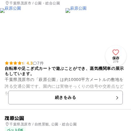
千葉県茂原市 / 公園・総合公園
保存
279
4.3
7件
自転車や足こぎ式カートで遊ぶことができ、蒸気機関車の展示
もしています。
千葉県茂原市の「萩原公園」は約10000平方メートルの敷地を
誇る交通公園です。園内には実物そっくりの信号や交差点など
を配置しており、自転車や三輪車、カート等の乗り物（無料貸
続きをみる
出し）で楽しく走り回っ...
茂原公園
千葉県茂原市 / 自然景観, 公園・総合公園
ペットOK