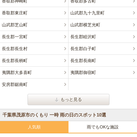
香取郡神崎町
香取郡多古町
香取郡東庄町
山武郡九十九里町
山武郡芝山町
山武郡横芝光町
長生郡一宮町
長生郡睦沢町
長生郡長生村
長生郡白子町
長生郡長柄町
長生郡長南町
夷隅郡大多喜町
夷隅郡御宿町
安房郡鋸南町
もっと見る
千葉県茂原市のくもり 一時 雨の日のスポット10選
人気順
雨でもOKな施設