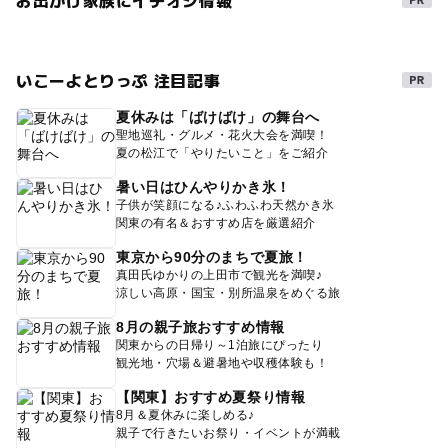
いこーよとりっぷ 注目記事
夏休みは「ばけばけ」の舞台へ
聖地巡礼・グルメ・花火大会を満喫！
夏の松江で「やりたいこと」をご紹介
暑い日はひんやりかき氷！
子供が笑顔になる♪ふわふわ天然かき氷
関東の有名＆おすすめ店を厳選紹介
東京から90分のまちで夏旅！
真田氏ゆかりの上田市で観光を満喫♪
涼しい高原・国宝・別所温泉をめぐる旅
8月の親子旅おすすめ情報
関東からの日帰り～1泊旅にぴったり
観光地・穴場＆避暑地や収穫体験も！
【関東】おすすめ夏祭り情報
8月＆夏休みに楽しめる♪
親子で行きたいお祭り・イベントが満載