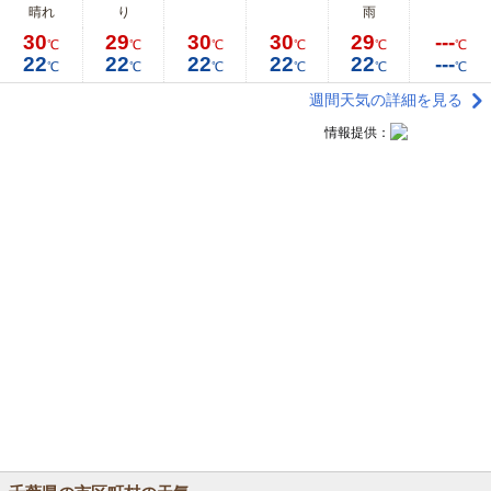
晴れ
り
雨
30
29
30
30
29
---
℃
℃
℃
℃
℃
℃
22
22
22
22
22
---
℃
℃
℃
℃
℃
℃
週間天気の詳細を見る
情報提供：