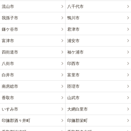
流山市
八千代市
我孫子市
鴨川市
鎌ケ谷市
君津市
富津市
浦安市
四街道市
袖ケ浦市
八街市
印西市
白井市
富里市
南房総市
匝瑳市
香取市
山武市
いすみ市
大網白里市
印旛郡酒々井町
印旛郡栄町