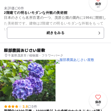
保存
10
未評価
0件
2階建ての明るいモダンな外観の美術館
日本のさくら名所百選の一つ、茂原公園の園内に1994に開館し
た美術館です。建物は2階建ての明るいモダンな外観をもって
います。「こころ、ふれあい、ゆとり」をテーマに千葉県茂原
続きをみる
市の芸術文化の活動拠点...
服部農園あじさい屋敷
千葉県茂原市 / 植物園・フラワーパーク
保存
69
3.8
3件
期間中は200品種・10000株以上の色鮮やかなあじさいが楽し