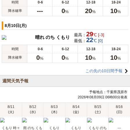
時間
0-6
6-12
12-18
18-24
---
0
20
10
降水確率
%
%
%
8月10日(月)
29
最高：
℃ [-3]
晴れ のち くもり
22
最低：
℃ [0]
時間
0-6
6-12
12-18
18-24
0
0
10
10
降水確率
%
%
%
%
この先の10日間予報
週間天気予報
予報地点：千葉県茂原市
2026年08月09日 06時00分発表
8/11
8/12
8/13
8/14
8/15
8/16
(火)
(水)
(木)
(金)
(土)
(日)
くもり 時々
雨 のち くも
くもり
くもり
くもり のち
---