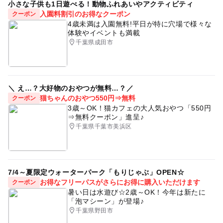
小さな子供も1日遊べる！動物ふれあいやアクティビティ
入園料割引のお得なクーポン
クーポン
4歳未満は入園無料!平日が特に穴場で様々な
体験やイベントも満載
千葉県成田市
＼ え…？大好物のおやつが無料…？／
猫ちゃんのおやつ550円⇒無料
クーポン
3歳～OK！猫カフェの大人気おやつ「550円
⇒無料クーポン」進呈♪
千葉県千葉市美浜区
7/4～夏限定ウォーターパーク「もりじゃぶ」OPEN☆
お得なフリーパスがさらにお得に購入いただけます
クーポン
暑い日は水遊び☆2歳～OK！今年は新たに
「泡マシーン」が登場♪
千葉県野田市