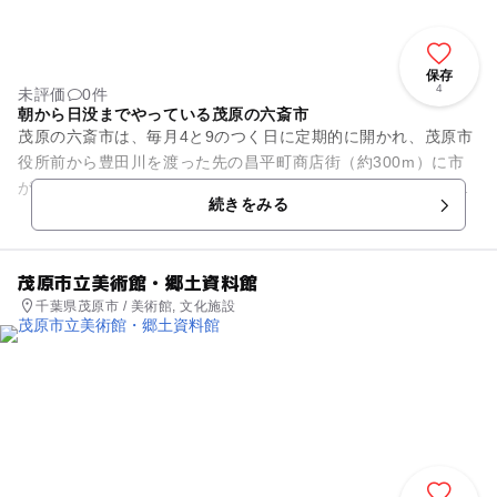
保存
4
未評価
0件
朝から日没までやっている茂原の六斎市
茂原の六斎市は、毎月4と9のつく日に定期的に開かれ、茂原市
役所前から豊田川を渡った先の昌平町商店街（約300m）に市
が立ちます。季節の植木、野菜、果物などを中心に四季折々の
続きをみる
ものが露天で売られにぎ...
茂原市立美術館・郷土資料館
千葉県茂原市 / 美術館, 文化施設