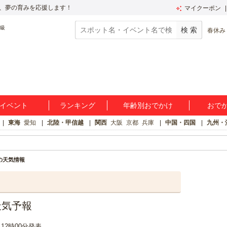
、夢の育みを応援します！
マイクーポン
春休み
イベント
ランキング
年齢別おでかけ
おで
東海
愛知
北陸・甲信越
関西
大阪
京都
兵庫
中国・四国
九州・
の天気情報
天気予報
日 12時00分発表