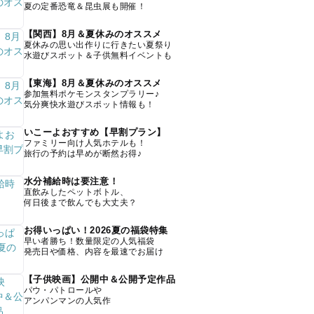
夏の定番恐竜＆昆虫展も開催！
【関西】8月＆夏休みのオススメ
夏休みの思い出作りに行きたい夏祭り
水遊びスポット＆子供無料イベントも
【東海】8月＆夏休みのオススメ
参加無料ポケモンスタンプラリー♪
気分爽快水遊びスポット情報も！
いこーよおすすめ【早割プラン】
ファミリー向け人気ホテルも！
旅行の予約は早めが断然お得♪
水分補給時は要注意！
直飲みしたペットボトル、
何日後まで飲んでも大丈夫？
お得いっぱい！2026夏の福袋特集
早い者勝ち！数量限定の人気福袋
発売日や価格、内容を最速でお届け
【子供映画】公開中＆公開予定作品
パウ・パトロールや
アンパンマンの人気作