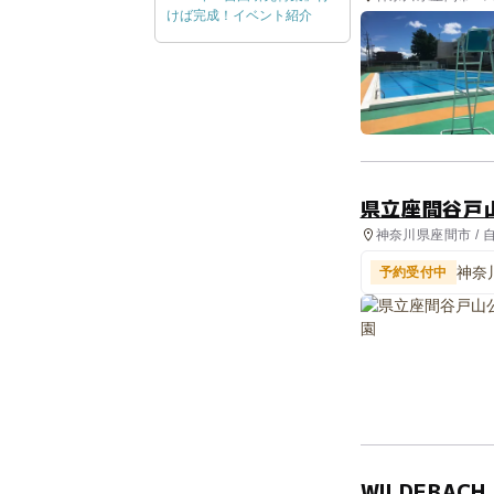
けば完成！イベント紹介
県立座間谷戸
神奈川県座間市 / 
神奈
予約受付中
を学
WILDEBA