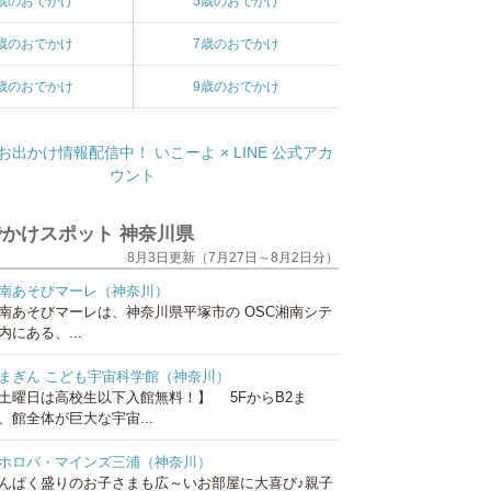
歳のおでかけ
5歳のおでかけ
歳のおでかけ
7歳のおでかけ
歳のおでかけ
9歳のおでかけ
かけスポット 神奈川県
8月3日更新（7月27日～8月2日分）
南あそびマーレ（神奈川）
南あそびマーレは、神奈川県平塚市の OSC湘南シテ
内にある、...
まぎん こども宇宙科学館（神奈川）
土曜日は高校生以下入館無料！】 5FからB2ま
、館全体が巨大な宇宙...
ホロバ・マインズ三浦（神奈川）
んぱく盛りのお子さまも広～いお部屋に大喜び♪親子