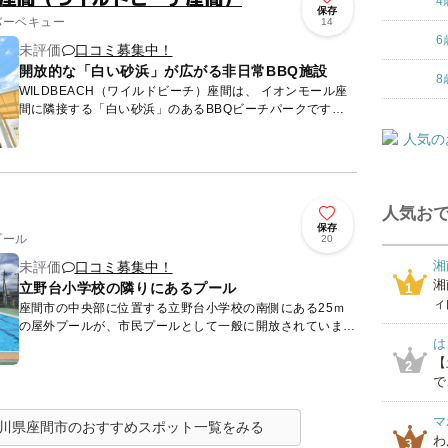
4
保存
 バーベキュー
14
6
未評価
口コミ募集中！
開放的な「白い砂浜」が広がる非日常BBQ施設
8
WILDBEACH（ワイルドビーチ）座間は、 イオンモール座
間に隣接する「白い砂浜」のあるBBQビーチパークです。
7,700㎡もの広大な敷地に広がるバーベキュー場...
人気おで
保存
プール
20
湘
未評価
口コミ募集中！
湘
立野台小学校の隣りにあるプール
1
ィ
座間市の中央部に位置する立野台小学校の南側にある25ｍ
の屋外プールが、市民プールとして一般に開放されていま
は
す。 毎年7月20日から8月31日までの毎日オープンし、太陽
の陽射...
【
2
で
マ
川県座間市のおすすめスポット一覧をみる
わ
3