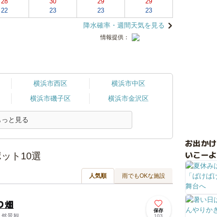
28
30
29
29
22
23
23
23
降水確率・週間天気を見る
情報提供：
横浜市西区
横浜市中区
横浜市磯子区
横浜市金沢区
もっと見る
お出か
いこーよ
ット10選
人気順
雨でもOKな施設
り畑
保存
自然景観
103