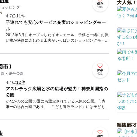
大人気！
保存
 ショッピング
106
4.7
11件
子連れでも安心♪サービス充実のショッピングモー
ル
2018年3月にオープンしたイオンモール。子供と一緒にお買
い物が快適に楽しめる工夫がいっぱいのショッピングモール
です。赤ちゃん休憩室や授乳室はもちろん、無料で楽しく遊
べる「K...
間市）
保存
 公園・総合公園
431
4.4
12件
アスレチック広場と水の広場が魅力！神奈川屈指の
公園
かながわの公園50選にも選定されている人気の公園。市内
唯一の総合公園であり、「こども冒険ランド」には子どもが
目を輝かせて喜ぶような遊具がいっぱい！ 赤くて長いロー
ラー滑り台や...
編集部
ル
保存