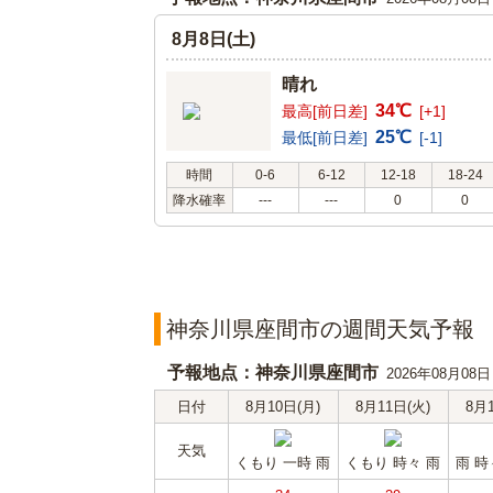
8月8日(土)
晴れ
34℃
最高[前日差]
[+1]
25℃
最低[前日差]
[-1]
時間
0-6
6-12
12-18
18-24
降水確率
---
---
0
0
神奈川県座間市の週間天気予報
予報地点：神奈川県座間市
2026年08月08
日付
8月10日(月)
8月11日(火)
8月
天気
くもり 一時 雨
くもり 時々 雨
雨 時