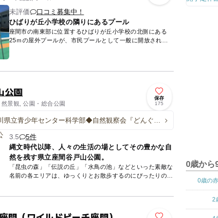
未評価
口コミ募集中！
ひばりが丘小学校の隣りにあるプール
座間市の南東部に位置するひばりが丘小学校の北側にある
25ｍの屋外プールが、市民プールとして一般に開放されて
います。 毎年7月20日から8月31日までの火曜日・木曜日・
土曜日...
山公園
保存
自然景観, 公園・総合公園
175
川県立青少年センター科学部◆自然観察会『どんぐり
ぼう』
3.5
5件
縄文時代以降、人々の生活の場としてその豊かな自
然を残す県立座間谷戸山公園。
0歳から
「昆虫の森」「伝説の丘」「水鳥の池」などといった素敵な
名前の各エリアは、ゆっくりとお散歩するのにぴったりの散
0歳の
策路が整備されています。パークセンターやログハウスなど
の施設も充実...
2
CH 座間（ワイルドビーチ座間）