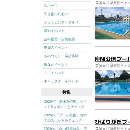
神奈川県座間市 / 
スポーツ
生き物ふれあい
ショッピング・グルメ
撮影イベント
芸術鑑賞・自然観賞
季節のイベント
ものづくり・学び体験
座間公園プー
街なかイベント
神奈川県座間市 / 
ミニイベント
キャラクターイベント
特集
2026年「夏休み特集」イベ
ント&スポットをチェック
2026年「プール特集」おす
ひばりが丘プ
すめスポットをチェック
神奈川県座間市 / 
2026年「自由研究特集」行