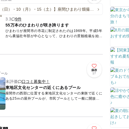
/9（日）・10（月）・15（土）】座間ひまわり畑撮影
3.3
9件
55万本のひまわりが咲き誇ります
ひまわりが座間市の市花に制定されたのは1969年。平成5年
から農協壮年部が中心となって、ひまわりの景観植栽を始め
ました。総面積5.5ヘクタールを超えるひまわり畑には約55
万本...
保存
プール
17
未評価
口コミ募集中！
東地区文化センターの近くにあるプール
座間市の西部に位置する東地区文化センターの東側で近くに
ある25ｍの屋外プールが、市民プールとして一般に開放さ
れています。 毎年7月20日から8月31日までの日曜日・月曜
日・...
座間