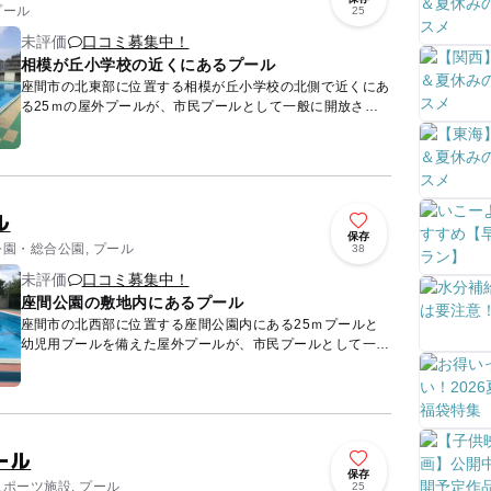
プール
25
未評価
口コミ募集中！
相模が丘小学校の近くにあるプール
座間市の北東部に位置する相模が丘小学校の北側で近くにあ
る25ｍの屋外プールが、市民プールとして一般に開放され
ています。 毎年7月20日から8月31日までの日曜日・月曜
日・水...
ル
保存
公園・総合公園, プール
38
未評価
口コミ募集中！
座間公園の敷地内にあるプール
座間市の北西部に位置する座間公園内にある25ｍプールと
幼児用プールを備えた屋外プールが、市民プールとして一般
に開放されています。 毎年7月20日から8月31日までの火曜
日・...
ール
保存
スポーツ施設, プール
25