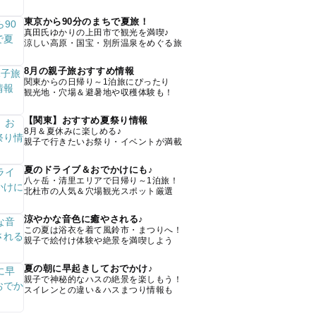
東京から90分のまちで夏旅！
真田氏ゆかりの上田市で観光を満喫♪
涼しい高原・国宝・別所温泉をめぐる旅
8月の親子旅おすすめ情報
関東からの日帰り～1泊旅にぴったり
観光地・穴場＆避暑地や収穫体験も！
【関東】おすすめ夏祭り情報
8月＆夏休みに楽しめる♪
親子で行きたいお祭り・イベントが満載
夏のドライブ＆おでかけにも♪
八ヶ岳・清里エリアで日帰り～1泊旅！
北杜市の人気＆穴場観光スポット厳選
涼やかな音色に癒やされる♪
この夏は浴衣を着て風鈴市・まつりへ！
親子で絵付け体験や絶景を満喫しよう
夏の朝に早起きしておでかけ♪
親子で神秘的なハスの絶景を楽しもう！
スイレンとの違い＆ハスまつり情報も