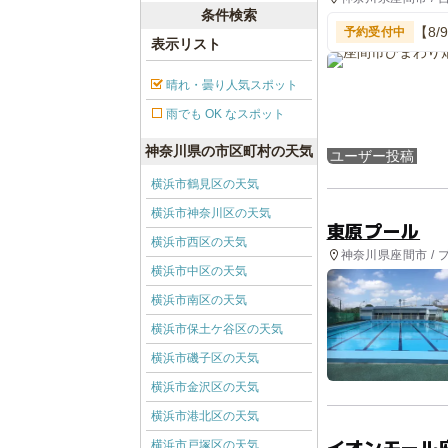
条件検索
【8
予約受付中
表示リスト
会
晴れ・曇り人気スポット
雨でも OK なスポット
神奈川県の市区町村の天気
ユーザー投稿
横浜市鶴見区の天気
横浜市神奈川区の天気
東原プール
横浜市西区の天気
神奈川県座間市 / 
横浜市中区の天気
横浜市南区の天気
横浜市保土ケ谷区の天気
横浜市磯子区の天気
横浜市金沢区の天気
横浜市港北区の天気
イオンモール
横浜市戸塚区の天気