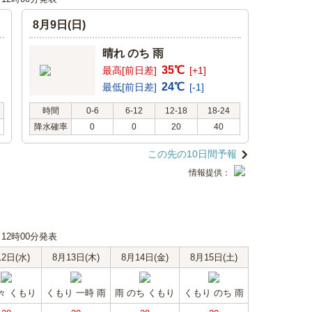
8月9日(日)
晴れ のち 雨
35℃
最高[前日差]
[+1]
24℃
最低[前日差]
[-1]
時間
0-6
6-12
12-18
18-24
降水確率
0
0
20
40
この先の10日間予報
情報提供：
日 12時00分発表
12日(水)
8月13日(木)
8月14日(金)
8月15日(土)
々 くもり
くもり 一時 雨
雨 のち くもり
くもり のち 雨