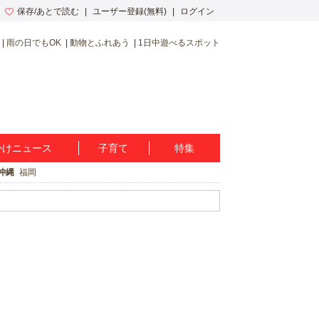
保存/あとで読む
ユーザー登録(無料)
ログイン
雨の日でもOK
動物とふれあう
1日中遊べるスポット
かけニュース
子育て
特集
沖縄
福岡