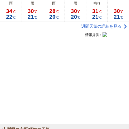
雨
雨
雨
雨
晴れ
34
30
28
30
31
30
℃
℃
℃
℃
℃
℃
22
21
20
20
21
21
℃
℃
℃
℃
℃
℃
週間天気の詳細を見る
情報提供：