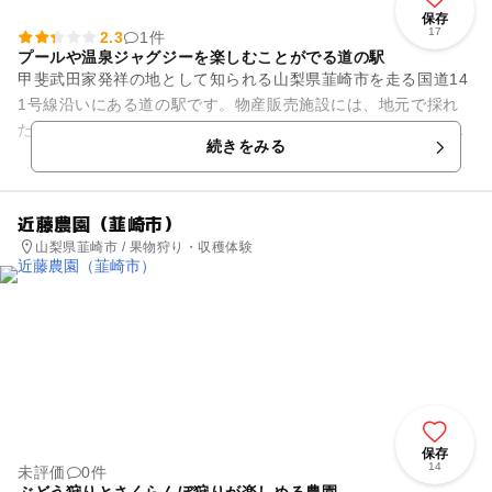
保存
17
2.3
1件
プールや温泉ジャグジーを楽しむことがでる道の駅
甲斐武田家発祥の地として知られる山梨県韮崎市を走る国道14
1号線沿いにある道の駅です。物産販売施設には、地元で採れ
た季節の新鮮な野菜や果物、手作り商品が並びます。軽食コー
続きをみる
ナーでちょっと休憩するの...
近藤農園（韮崎市）
山梨県韮崎市 / 果物狩り・収穫体験
保存
14
未評価
0件