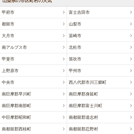
山梨県の市区町村の天気
甲府市
富士吉田市
都留市
山梨市
大月市
韮崎市
南アルプス市
北杜市
甲斐市
笛吹市
上野原市
甲州市
中央市
西八代郡市川三郷町
南巨摩郡早川町
南巨摩郡身延町
南巨摩郡南部町
南巨摩郡富士川町
中巨摩郡昭和町
南都留郡道志村
南都留郡西桂町
南都留郡忍野村