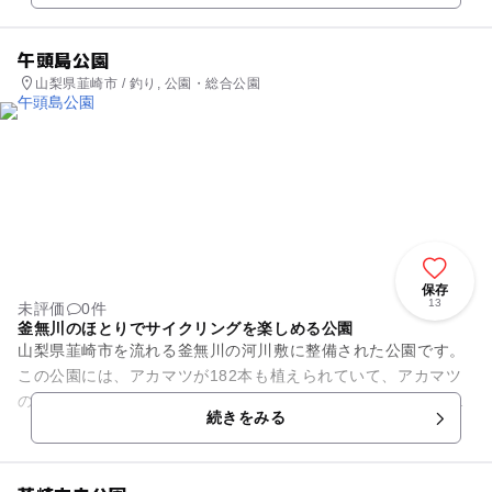
午頭島公園
山梨県韮崎市 / 釣り, 公園・総合公園
保存
13
未評価
0件
釜無川のほとりでサイクリングを楽しめる公園
山梨県韮崎市を流れる釜無川の河川敷に整備された公園です。
この公園には、アカマツが182本も植えられていて、アカマツ
の木々の中を散策することができます。マツの林の中はとても
続きをみる
すがすがしい空気が漂い、...