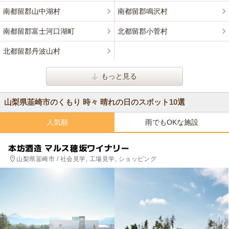
南都留郡山中湖村
南都留郡鳴沢村
南都留郡富士河口湖町
北都留郡小菅村
北都留郡丹波山村
もっと見る
山梨県韮崎市のくもり 時々 晴れの日のスポット10選
人気順
雨でもOKな施設
本坊酒造 マルス穂坂ワイナリー
山梨県韮崎市 / 社会見学, 工場見学, ショッピング