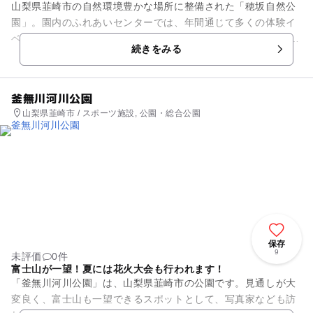
山梨県韮崎市の自然環境豊かな場所に整備された「穂坂自然公
園」。園内のふれあいセンターでは、年間通じて多くの体験イ
ベントが催されています。 里山の中を散策できる遊歩道が整備
続きをみる
され、園内全体の山...
釜無川河川公園
山梨県韮崎市 / スポーツ施設, 公園・総合公園
保存
9
未評価
0件
富士山が一望！夏には花火大会も行われます！
「釜無川河川公園」は、山梨県韮崎市の公園です。見通しが大
変良く、富士山も一望できるスポットとして、写真家なども訪