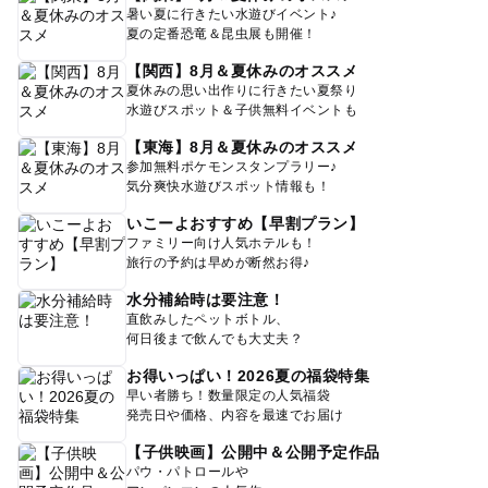
暑い夏に行きたい水遊びイベント♪
夏の定番恐竜＆昆虫展も開催！
【関西】8月＆夏休みのオススメ
夏休みの思い出作りに行きたい夏祭り
水遊びスポット＆子供無料イベントも
【東海】8月＆夏休みのオススメ
参加無料ポケモンスタンプラリー♪
気分爽快水遊びスポット情報も！
いこーよおすすめ【早割プラン】
ファミリー向け人気ホテルも！
旅行の予約は早めが断然お得♪
水分補給時は要注意！
直飲みしたペットボトル、
何日後まで飲んでも大丈夫？
お得いっぱい！2026夏の福袋特集
早い者勝ち！数量限定の人気福袋
発売日や価格、内容を最速でお届け
【子供映画】公開中＆公開予定作品
パウ・パトロールや