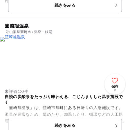
れています。園内は野球場やゲートボール場もあり、スポーツ
続きをみる
も楽しめ、噴水施設などで水...
韮崎旭温泉
山梨県韮崎市 / 温泉・銭湯
保存
9
未評価
0件
自慢の炭酸泉をたっぷり味わえる、こじんまりした温泉施設で
す
「韮崎旭温泉」は、韮崎市旭町にある日帰りの入浴施設です。
湯量が豊富なため、薄めたり、加温したり、循環などの人工処
理をしない源泉掛け流しの贅沢な純天然温泉です。 温泉成分に
続きをみる
よる医学的効果...