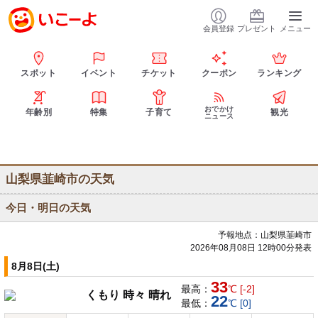
会員登録
プレゼント
メニュー
スポット
イベント
チケット
クーポン
ランキング
おでかけ
年齢別
特集
子育て
観光
ニュース
山梨県韮崎市の天気
今日・明日の天気
予報地点：山梨県韮崎市
2026年08月08日 12時00分発表
8月8日(土)
33
最高：
℃ [-2]
くもり 時々 晴れ
22
最低：
℃ [0]