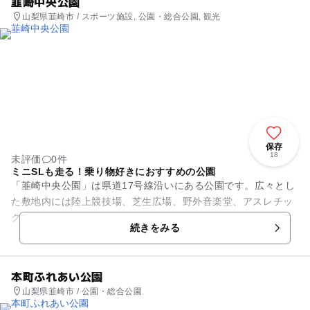
韮崎中央公園
山梨県韮崎市 / スポーツ施設, 公園・総合公園, 観光
保存
18
未評価
0件
ミニSLも走る！乗り物好きにおすすめの公園
「韮崎中央公園」は県道17号線沿いにある公園です。広々とし
た敷地内には陸上競技場、芝生広場、野外音楽堂、アスレチッ
クなどがあります。遊具は大型のコンビネーション遊具をはじ
続きをみる
め、ターザンロープやザイ...
本町ふれあい公園
山梨県韮崎市 / 公園・総合公園