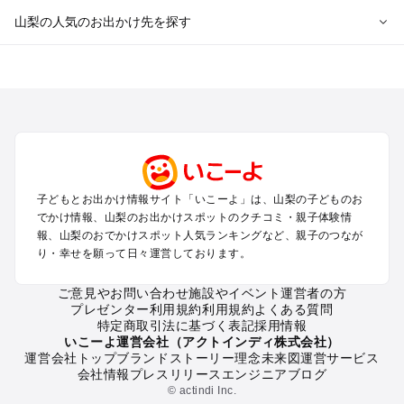
山梨の人気のお出かけ先を探す
山梨のエリアからプール子ども連れのお出かけスポット
を探す
町田・相模原・愛川・上野原のプールお出かけ
富士五湖周辺・富士吉田のプールお出かけ
八ヶ岳・清里・小淵沢・甲斐大泉のプールお出かけ
甲府・昇仙峡・湯村のプールお出かけ
石和・勝沼・塩山のプールお出かけ
子どもとお出かけ情報サイト「いこーよ」は、山梨の子どものお
大月・都留・道志渓谷のプールお出かけ
でかけ情報、山梨のお出かけスポットのクチコミ・親子体験情
山中湖・忍野のプールお出かけ
報、山梨のおでかけスポット人気ランキングなど、親子のつなが
南アルプスのプールお出かけ
り・幸せを願って日々運営しております。
身延・下部・早川のプールお出かけ
ご意見やお問い合わせ
施設やイベント運営者の方
プレゼンター利用規約
利用規約
よくある質問
山梨の定番お出かけスポット
特定商取引法に基づく表記
採用情報
山梨の遊園地
いこーよ運営会社（アクトインディ株式会社）
運営会社トップ
ブランドストーリー
理念
未来図
運営サービス
山梨の動物園
会社情報
プレスリリース
エンジニアブログ
山梨のバーベキュー
© actindi Inc.
山梨の釣り