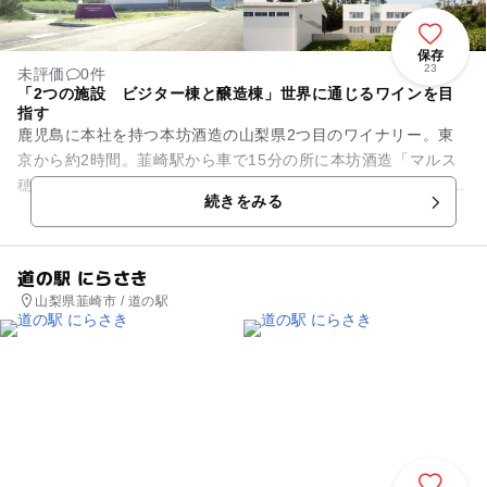
保存
23
未評価
0件
「2つの施設 ビジター棟と醸造棟」世界に通じるワインを目
指す
鹿児島に本社を持つ本坊酒造の山梨県2つ目のワイナリー。東
京から約2時間。韮崎駅から車で15分の所に本坊酒造「マルス
穂坂ワイナリー」はございます。 ワインを試飲できる「ビジタ
続きをみる
ー棟」とワイン造りを...
道の駅 にらさき
山梨県韮崎市 / 道の駅