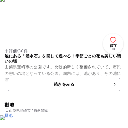
保存
13
未評価
0件
池にある「湧水石」を回して遊べる！季節ごとの花も美しい憩
いの場
山梨県韮崎市の公園です。比較的新しく整備されていて、市民
の憩いの場となっている公園。園内には、池があり、その池に
浮かんでいる「湧水石」は、子どもでも簡単に回して動かすこ
続きをみる
とができ、子供たちには人気...
椹池
山梨県韮崎市 / 自然景観