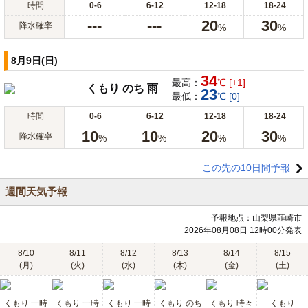
時間
0-6
6-12
12-18
18-24
---
---
20
30
降水確率
%
%
8月9日(日)
34
最高：
℃ [+1]
くもり のち 雨
23
最低：
℃ [0]
時間
0-6
6-12
12-18
18-24
10
10
20
30
降水確率
%
%
%
%
この先の10日間予報
週間天気予報
予報地点：山梨県韮崎市
2026年08月08日 12時00分発表
8/10
8/11
8/12
8/13
8/14
8/15
(月)
(火)
(水)
(木)
(金)
(土)
くもり 一時
くもり 一時
くもり 一時
くもり のち
くもり 時々
くもり