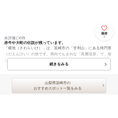
保存
3
未評価
0件
赤牛や大蛇の伝説が残っています。
「椹池（さわらいけ）」は、韮崎市の「甘利山」にある楕円形
（だえんけい）の池です。県内でもまれな「高層湿原」で、珍
しい動植物が生息しています。 「大蛇」や「赤牛」にまつわる
続きをみる
伝説が多い場所で、...
山梨県韮崎市の
おすすめスポット一覧をみる