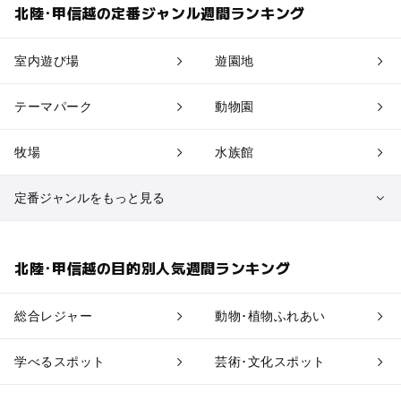
北陸･甲信越の定番ジャンル週間ランキング
室内遊び場
遊園地
テーマパーク
動物園
牧場
水族館
定番ジャンルをもっと見る
植物園・フラワーパーク
自然景観
北陸･甲信越の目的別人気週間ランキング
果物狩り・収穫体験
博物館・科学館
総合レジャー
動物･植物ふれあい
工場見学
体験施設
学べるスポット
芸術･文化スポット
アスレチック
公園・総合公園