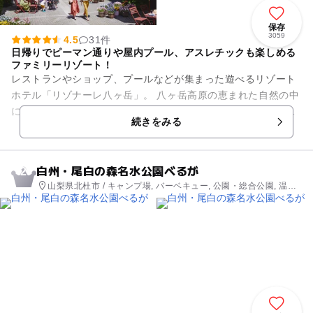
保存
3059
4.5
31件
日帰りでピーマン通りや屋内プール、アスレチックも楽しめる
ファミリーリゾート！
レストランやショップ、プールなどが集まった遊べるリゾート
ホテル「リゾナーレ八ヶ岳」。 八ヶ岳高原の恵まれた自然の中
にヨーロッパのような街並みを再現、優雅な空間でレジャーや
続きをみる
ショッピングが楽しめま...
白州・尾白の森名水公園べるが
2
山梨県北杜市 / キャンプ場, バーベキュー, 公園・総合公園, 温
泉・銭湯