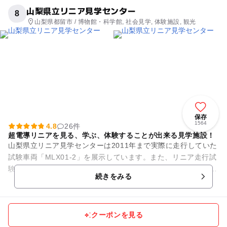
山梨県立リニア見学センター
8
山梨県都留市 / 博物館・科学館, 社会見学, 体験施設, 観光
保存
1564
4.8
26件
超電導リニアを見る、学ぶ、体験することが出来る見学施設！
山梨県立リニア見学センターは2011年まで実際に走行していた
試験車両「MLX01-2」を展示しています。また、リニア走行試
験日には2階屋外テラスや館内展望フロアから時速500キロで走
続きをみる
行する超電導...
クーポンを見る