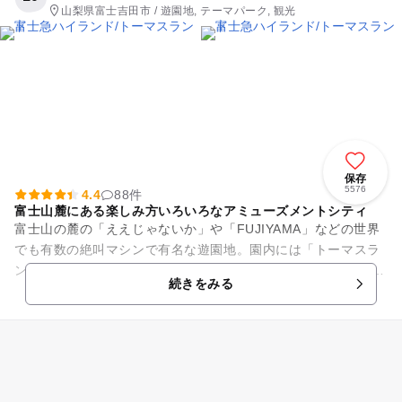
山梨県富士吉田市 / 遊園地, テーマパーク, 観光
保存
5576
4.4
88件
富士山麓にある楽しみ方いろいろなアミューズメントシティ
富士山の麓の「ええじゃないか」や「FUJIYAMA」などの世界
でも有数の絶叫マシンで有名な遊園地。園内には「トーマスラ
ンド」と「リサとガスパール タウン」も併設され、年代問わず
続きをみる
男の子も女の子も楽...