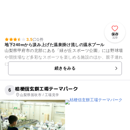
保存
329
3.5
1件
地下240mから汲み上げた温泉掛け流しの温水プール
山梨県甲府市の北部にある「緑が丘スポーツ公園」には野球場
や競技場など多彩なスポーツを楽しめる施設のほか、親子連れ
に人気の「屋外プール」が設置されています。 プールは3種
続きをみる
類、幅21mの50メ...
桔梗信玄餅工場テーマパーク
6
山梨県笛吹市 / 工場見学