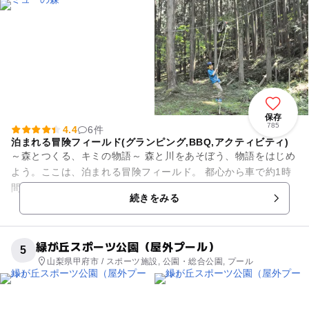
トラン・カフェ, 自然体験・アクティビティ
保存
785
4.4
6件
泊まれる冒険フィールド(グランピング,BBQ,アクティビティ)
～森とつくる、キミの物語～ 森と川をあそぼう、物語をはじめ
よう。ここは、泊まれる冒険フィールド。 都心から車で約1時
間 「自然との共生」がコンセプトのアウトドア施設です。 ▼
続きをみる
日帰...
緑が丘スポーツ公園（屋外プール）
5
山梨県甲府市 / スポーツ施設, 公園・総合公園, プール