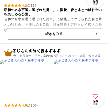
保存
1666
4.8
16件
昭和の名水百選に選ばれた尾白川に隣接。森と水との触れ合い
を楽しめる公園。
昭和の名水百選に選ばれた尾白川に隣接してつくられた森と水
との触れ合いを楽しめる公園。総面積約６万坪という広大な敷
地内は森の散策路などのある『フォレストゾーン』、尾白川の
続きをみる
『リバーサイドゾーン』、総...
ふじさんのぬく森キポキポ
3
山梨県富士吉田市 / 室内遊び場, バーベキュー, 公園・総合公園
保存
1032
4.8
10件