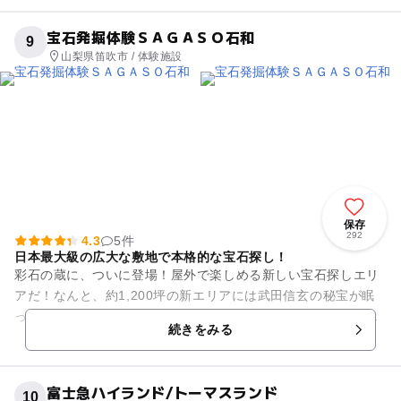
宝石発掘体験ＳＡＧＡＳＯ石和
9
山梨県笛吹市 / 体験施設
保存
292
4.3
5件
日本最大級の広大な敷地で本格的な宝石探し！
彩石の蔵に、ついに登場！屋外で楽しめる新しい宝石探しエリ
アだ！なんと、約1,200坪の新エリアには武田信玄の秘宝が眠
っているらしい…！？砂場で！水辺で！洞窟で！まるで冒険気
続きをみる
分で宝石探しができるん...
富士急ハイランド/トーマスランド
10