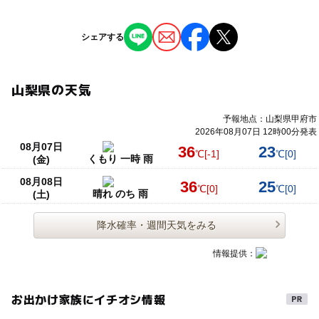
シェアする
山梨県の天気
予報地点：山梨県甲府市
2026年08月07日 12時00分発表
08月07日
36
23
℃
[-1]
℃
[0]
くもり 一時 雨
(金)
08月08日
36
25
℃
[0]
℃
[0]
晴れ のち 雨
(土)
降水確率・週間天気をみる
情報提供：
お出かけ家族にイチオシ情報