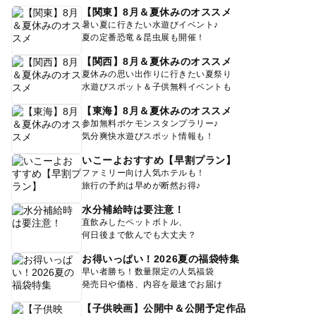
【関東】8月＆夏休みのオススメ
暑い夏に行きたい水遊びイベント♪
夏の定番恐竜＆昆虫展も開催！
【関西】8月＆夏休みのオススメ
夏休みの思い出作りに行きたい夏祭り
水遊びスポット＆子供無料イベントも
【東海】8月＆夏休みのオススメ
参加無料ポケモンスタンプラリー♪
気分爽快水遊びスポット情報も！
いこーよおすすめ【早割プラン】
ファミリー向け人気ホテルも！
旅行の予約は早めが断然お得♪
水分補給時は要注意！
直飲みしたペットボトル、
何日後まで飲んでも大丈夫？
お得いっぱい！2026夏の福袋特集
早い者勝ち！数量限定の人気福袋
発売日や価格、内容を最速でお届け
【子供映画】公開中＆公開予定作品