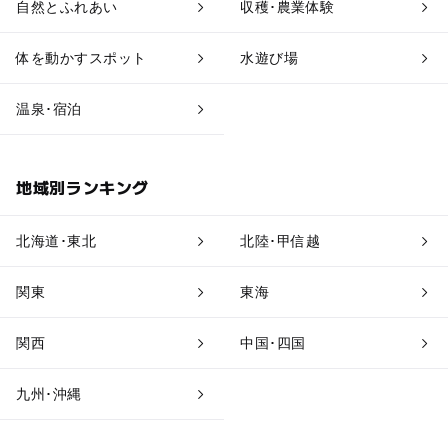
自然とふれあい
収穫･農業体験
温泉・銭湯
ホテル・旅館
体を動かすスポット
水遊び場
道の駅
観光
温泉･宿泊
地域別ランキング
北海道･東北
北陸･甲信越
関東
東海
関西
中国･四国
九州･沖縄