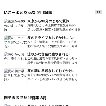
いこーよとりっぷ 注目記事
東京から90分のまちで夏旅！
真田氏ゆかりの上田市で観光を満喫♪
涼しい高原・国宝・別所温泉をめぐる旅
夏のドライブ＆おでかけにも♪
八ヶ岳・清里エリアで日帰り～1泊旅！
北杜市の人気＆穴場観光スポット厳選
涼やかな音色に癒やされる♪
この夏は浴衣を着て風鈴市・まつりへ！
親子で絵付け体験や絶景を満喫しよう
夏の朝に早起きしておでかけ♪
親子で神秘的なハスの絶景を楽しもう！
スイレンとの違い＆ハスまつり情報も
親子のおでかけ特集 8月