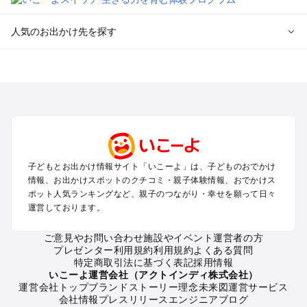
人気のお出かけ先を探す
全国からプール子連れおでかけスポットを探す
北海道･東北のプールおでかけ
北陸･甲信越のプールおでかけ
関東のプールおでかけ
東海のプールおでかけ
関西のプールおでかけ
中国･四国のプールおでかけ
子どもとお出かけ情報サイト「いこーよ」は、子どものおでかけ
九州･沖縄のプールおでかけ
情報、お出かけスポットのクチコミ・親子体験情報、おでかけス
ポット人気ランキングなど、親子のつながり・幸せを願って日々
運営しております。
定番お出かけスポット
遊園地
ご意見やお問い合わせ
施設やイベント運営者の方
動物園
プレゼンター利用規約
利用規約
よくある質問
バーベキュー
特定商取引法に基づく表記
採用情報
釣り
いこーよ運営会社（アクトインディ株式会社）
運営会社トップ
ブランドストーリー
理念
未来図
運営サービス
牧場
会社情報
プレスリリース
エンジニアブログ
プール