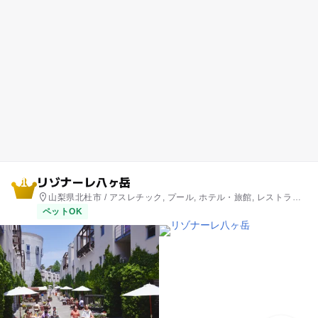
リゾナーレ八ヶ岳
1
山梨県北杜市 / アスレチック, プール, ホテル・旅館, レストラ
ン・カフェ, ショッピング
ペットOK