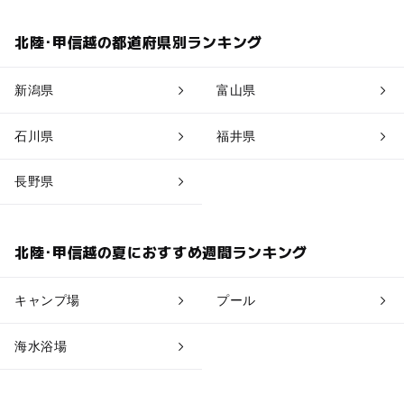
石和・勝沼・塩山
北陸･甲信越の都道府県別ランキング
八ヶ岳・清里・小淵沢・甲斐大泉
新潟県
富山県
南アルプス
石川県
福井県
身延・下部・早川
長野県
山中湖・忍野
北陸･甲信越の夏におすすめ週間ランキング
キャンプ場
プール
海水浴場