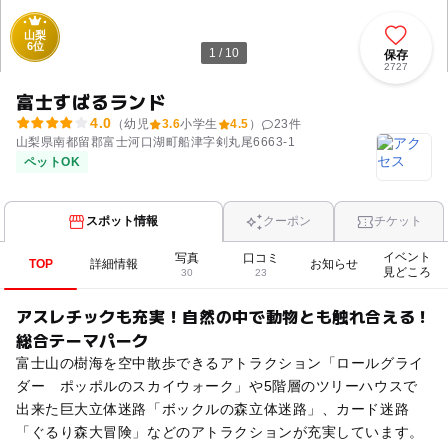
山梨
6位
1 / 10
保存
2727
富士すばるランド
4.0
（幼児
3.6
小学生
4.5
）
23
件
山梨県南都留郡富士河口湖町船津字剣丸尾6663-1
ペットOK
スポット情報
クーポン
チケット
イベント
写真
口コミ
TOP
詳細情報
お知らせ
見どころ
30
23
アスレチックも充実！自然の中で動物とも触れ合える！
総合テーマパーク
富士山の樹海を空中散歩できるアトラクション「ロールグライ
ダー ポッポルのスカイウォーク」や5階層のツリーハウスで
出来た巨大立体迷路「ボックルの森立体迷路」、カード迷路
「ぐるり森大冒険」などのアトラクションが充実しています。