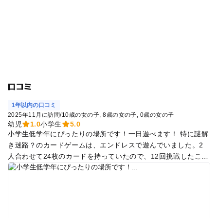
口コミ
1年以内の口コミ
2025年11月に訪問
/
10歳の女の子
8歳の女の子
0歳の女の子
幼児
1.0
小学生
5.0
小学生低学年にぴったりの場所です！一日遊べます！ 特に謎解
き迷路？のカードゲームは、エンドレスで遊んでいました。2
人合わせて24枚のカードを持っていたので、12回挑戦したこと
になります。それだけでフリーパスの元を取れたような気がし
ます笑 ツリーハウスの広場もとても広くて楽しめます！ソリ滑
りも何度も何度も滑っていました。 あと授乳室も広くて快適な
スペースでした。オムツ替えの場所はもちろん、2人がけソフ
ァ、子供用テントがあり、上の子も一緒に入れるような感じで