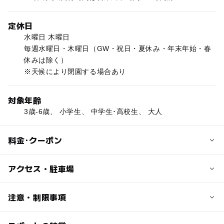
定休日
水曜日 木曜日
毎週水曜日・木曜日（GW・祝日・夏休み・年末年始・春
休みは除く）
※天候により閉園する場合あり
対象年齢
3歳-6歳、 小学生、 中学生･高校生、 大人
料金･クーポン
子供の料金
アクセス・駐車場
※3歳以下無料
◆入園券（大人・子ども共通）￥2,000
交通アクセス
注意・制限事項
◆ワンデーパス（入園+乗り物乗り放題）
【車の場合】
子ども￥3,100
●中央自動車道／河口湖I.Cから約5分