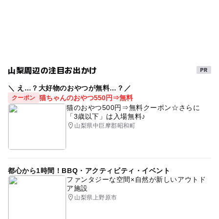
運動・体を動かす
バーベキュー(BBQ)
パターゴルフ
350台
GW(ゴールデンウィーク)2027
三連休
駐車場料金
ペット連れOK
ターザンロープ
バーベキュー場併設
無料
犬と一緒でもOK
ジャンボすべり台
木製遊具
山梨周辺の注目お出かけ
目の錯覚
午後から遊べる
水遊び2026
BBQ
駐車場詳細
＼ え…？大好物のおやつが無料…？／
駐車場無料
カブトムシ
愛犬と一緒
遊園地・テーマパーク
猫ちゃんのおやつ550円⇒無料
クーポン
猫のおやつ500円⇒無料クーポン☆さらに
自然あふれる施設
アスレチック併設
「3歳以下」は入場無料♪
山梨県中巨摩郡昭和町
雪上アスレチック
ペット同伴
冬休み2025-2026
手ぶらでBBQ
ドッグラン
スノーチューブ
国の天然記念物
ゴルフ
自然体験
動物園併設
都心から1時間！BBQ・アクティビティ・イベント
外遊び
ミニSL・電車
3歳以下無料
公園併設
ファンタジーな空間×自然が新しいアウトド
ア施設
山梨県上野原市