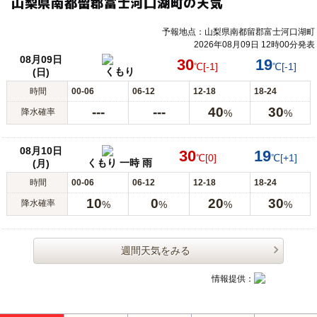
山梨県南都留郡富士河口湖町の天気
予報地点：山梨県南都留郡富士河口湖町
2026年08月09日 12時00分発表
08月09日
30
19
℃
[-1]
℃
[-1]
くもり
(日)
時間
00-06
06-12
12-18
18-24
---
---
40
30
降水確率
%
%
08月10日
30
19
℃
[0]
℃
[+1]
くもり 一時 雨
(月)
時間
00-06
06-12
12-18
18-24
10
0
20
30
降水確率
%
%
%
%
週間天気をみる
情報提供：