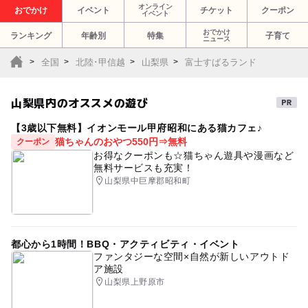
オンライン
おでかけ
イベント
チケット
クーポン
イベント
おでかけ
ランキング
年齢別
特集
子育て
ニュース
全国
北陸･甲信越
山梨県
富士すばるランド
山梨県内のオススメの遊び
【3歳以下無料】イオンモール甲府昭和にある猫カフェ♪
猫ちゃんのおやつ550円⇒無料
クーポン
お得なクーポンも☆猫ちゃん遊具や漫画など
無料サービスも充実！
山梨県中巨摩郡昭和町
都心から1時間！BBQ・アクティビティ・イベント
ファンタジーな空間×自然が新しいアウトド
ア施設
山梨県上野原市