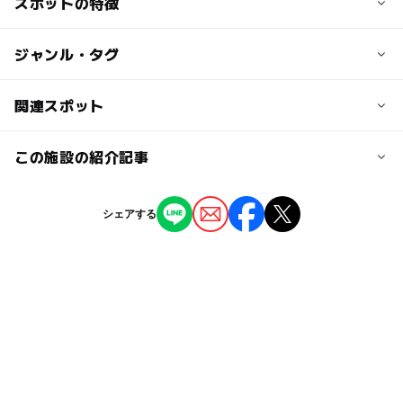
スポットの特徴
●お弁当などは持ち込み可ですが、酒類とバーベキュー食
◆トワイライト料金（閉園2時間前より適用）
●東名高速・東富士五湖道路／御殿場I.C→須走I.C→富士吉
材などの持ち込みは不可です。
子ども￥2,100
田I.Cから約5分
●ワンオーナー体験についての注意事項は、予めHPでご確
◯
ー
駐車場あり
ジャンル・タグ
駅から近い
認ください。
大人の料金
【電車・バスの場合】河口湖駅前、富士観光開発駐車場か
◆入園券（大人・子ども共通）￥2,000
ら無料送迎バスあり※時刻表・場所の確認はHPをご覧く
ー
ー
授乳室あり
託児所
ジャンル
関連スポット
日替わりイベントの開催状況、道路の状況を事前にご確認
◆ワンデーパス（入園+乗り物乗り放題）
ださい。
されることをお勧めします。
遊園地
キャンプ場
アスレチック
バーベキュー
大人￥3,700
●新宿駅→JR中央線→大月駅→富士急行・河口湖駅
ー
◯
雨でもOK
ベビーカーOK
「いこーよを見た」とお伝え頂ければ、スムーズにご案内
この施設の紹介記事
ふじてんリゾート
◆トワイライト料金（閉園2時間前より適用）
●新宿駅西口→中央高速バス→河口湖駅
ができ、
大人￥2,700
●新富士駅・三島駅→バス「河口湖行き」乗車
タグ
いこーよ限定クーポンもご利用頂けます。
◯
◯
食事持込OK
レストラン
オス・メス1匹ずつ持ち帰れる！富士山麓の
ふじてんスノーリゾート ウインターシーズン
電話：0555-72-2239
シェアする
冬のお出かけ
動物ふれあい
手ぶらでバーベキュー
※同伴犬は無料
森でカブトムシ狩りが夏限定開催
近くの駅
◯
◯
売店
オムツ交換台
2026年7月1日
動物とふれあう
ツリーハウス
ふれあい体験
富士急ハイランド駅
山梨県曽根丘陵公園
2歳以下無料！ 富士山の絶景熱気球体験が
春休み2027
アスレチックができるバーベキュー場
山梨県富士河口湖町・富士吉田市で開催
富士山駅
富士眺望の湯ゆらり
雪遊び2025-2026
ペットとおでかけ
立体迷路
2026年5月13日
巨大ブロック
夏休み2026
3Dシアター
ドライブ
全国のおすすめ巨大迷路＆立体迷路29選！日
河口湖駅
富士緑の休暇村
本最大級＆変わり種＆アスレチック要素も
公園でバーベキュー場
ドッグランあり
2026年3月31日
駐車可能台数